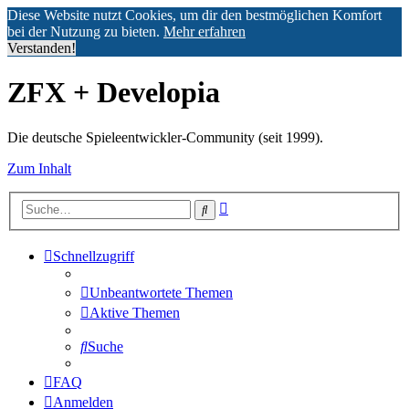
Diese Website nutzt Cookies, um dir den bestmöglichen Komfort
bei der Nutzung zu bieten.
Mehr erfahren
Verstanden!
ZFX + Developia
Die deutsche Spieleentwickler-Community (seit 1999).
Zum Inhalt
Erweiterte
Suche
Suche
Schnellzugriff
Unbeantwortete Themen
Aktive Themen
Suche
FAQ
Anmelden