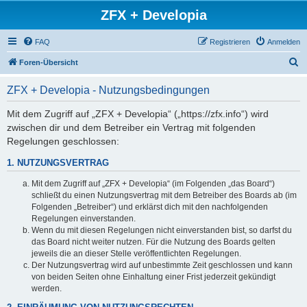
ZFX + Developia
FAQ
Registrieren
Anmelden
S
Foren-Übersicht
u
ZFX + Developia - Nutzungsbedingungen
c
h
Mit dem Zugriff auf „ZFX + Developia“ („https://zfx.info“) wird
zwischen dir und dem Betreiber ein Vertrag mit folgenden
e
Regelungen geschlossen:
1. NUTZUNGSVERTRAG
Mit dem Zugriff auf „ZFX + Developia“ (im Folgenden „das Board“)
schließt du einen Nutzungsvertrag mit dem Betreiber des Boards ab (im
Folgenden „Betreiber“) und erklärst dich mit den nachfolgenden
Regelungen einverstanden.
Wenn du mit diesen Regelungen nicht einverstanden bist, so darfst du
das Board nicht weiter nutzen. Für die Nutzung des Boards gelten
jeweils die an dieser Stelle veröffentlichten Regelungen.
Der Nutzungsvertrag wird auf unbestimmte Zeit geschlossen und kann
von beiden Seiten ohne Einhaltung einer Frist jederzeit gekündigt
werden.