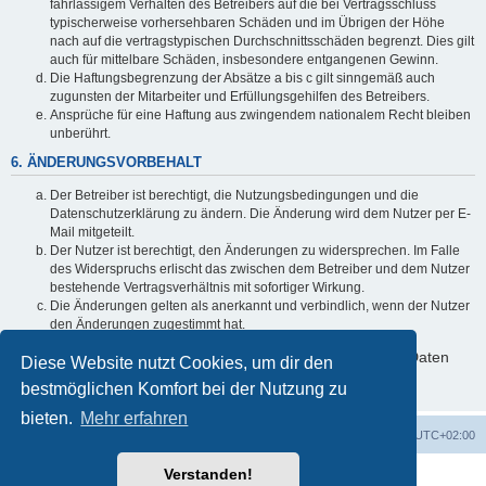
fahrlässigem Verhalten des Betreibers auf die bei Vertragsschluss
typischerweise vorhersehbaren Schäden und im Übrigen der Höhe
nach auf die vertragstypischen Durchschnittsschäden begrenzt. Dies gilt
auch für mittelbare Schäden, insbesondere entgangenen Gewinn.
Die Haftungsbegrenzung der Absätze a bis c gilt sinngemäß auch
zugunsten der Mitarbeiter und Erfüllungsgehilfen des Betreibers.
Ansprüche für eine Haftung aus zwingendem nationalem Recht bleiben
unberührt.
6. ÄNDERUNGSVORBEHALT
Der Betreiber ist berechtigt, die Nutzungsbedingungen und die
Datenschutzerklärung zu ändern. Die Änderung wird dem Nutzer per E-
Mail mitgeteilt.
Der Nutzer ist berechtigt, den Änderungen zu widersprechen. Im Falle
des Widerspruchs erlischt das zwischen dem Betreiber und dem Nutzer
bestehende Vertragsverhältnis mit sofortiger Wirkung.
Die Änderungen gelten als anerkannt und verbindlich, wenn der Nutzer
den Änderungen zugestimmt hat.
Informationen über den Umgang mit deinen persönlichen Daten
Diese Website nutzt Cookies, um dir den
sind in der Datenschutzerklärung enthalten.
bestmöglichen Komfort bei der Nutzung zu
bieten.
Mehr erfahren
Foren-Übersicht
Alle Cookies löschen
Alle Zeiten sind
UTC+02:00
Verstanden!
Powered by
phpBB
® Forum Software © phpBB Limited