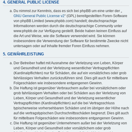
4. GENERAL PUBLIC LICENSE
Du nimmst zur Kenntnis, dass es sich bei phpBB um eine unter der „
GNU General Public License v2
“ (GPL) bereitgestellten Foren-Software
von phpBB Limited (www.phpbb.com) handelt; deutschsprachige
Informationen werden durch die deutschsprachige Community unter
www.phpbb.de zur Verfügung gestellt. Beide haben keinen Einfluss auf
die Art und Weise, wie die Software verwendet wird. Sie können
insbesondere die Verwendung der Software für bestimmte Zwecke nicht
untersagen oder auf Inhalte fremder Foren Einfluss nehmen.
5. GEWÄHRLEISTUNG
Der Betreiber haftet mit Ausnahme der Verletzung von Leben, Körper
und Gesundheit und der Verletzung wesentlicher Vertragspflichten
(Kardinalpflichten) nur für Schäden, die auf ein vorsätzliches oder grob
fahrlässiges Verhalten zurückzuführen sind. Dies gilt auch für mittelbare
Folgeschäden wie insbesondere entgangenen Gewinn.
Die Haftung ist gegenüber Verbrauchern außer bei vorsätzlichem oder
grob fahrlässigem Verhalten oder bei Schäden aus der Verletzung von
Leben, Körper und Gesundheit und der Verletzung wesentlicher
Vertragspflichten (Kardinalpflichten) auf die bei Vertragsschluss
typischerweise vorhersehbaren Schäden und im übrigen der Höhe nach
auf die vertragstypischen Durchschnittsschäden begrenzt. Dies gilt auch
für mittelbare Folgeschäden wie insbesondere entgangenen Gewinn.
Die Haftung ist gegenüber Unternehmern außer bei der Verletzung von
Leben, Körper und Gesundheit oder vorsätzlichem oder grob