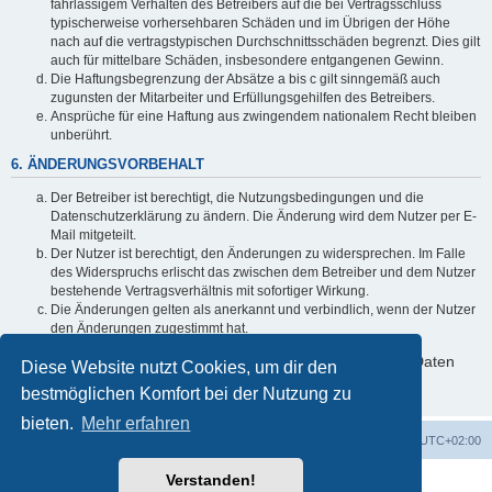
fahrlässigem Verhalten des Betreibers auf die bei Vertragsschluss
typischerweise vorhersehbaren Schäden und im Übrigen der Höhe
nach auf die vertragstypischen Durchschnittsschäden begrenzt. Dies gilt
auch für mittelbare Schäden, insbesondere entgangenen Gewinn.
Die Haftungsbegrenzung der Absätze a bis c gilt sinngemäß auch
zugunsten der Mitarbeiter und Erfüllungsgehilfen des Betreibers.
Ansprüche für eine Haftung aus zwingendem nationalem Recht bleiben
unberührt.
6. ÄNDERUNGSVORBEHALT
Der Betreiber ist berechtigt, die Nutzungsbedingungen und die
Datenschutzerklärung zu ändern. Die Änderung wird dem Nutzer per E-
Mail mitgeteilt.
Der Nutzer ist berechtigt, den Änderungen zu widersprechen. Im Falle
des Widerspruchs erlischt das zwischen dem Betreiber und dem Nutzer
bestehende Vertragsverhältnis mit sofortiger Wirkung.
Die Änderungen gelten als anerkannt und verbindlich, wenn der Nutzer
den Änderungen zugestimmt hat.
Informationen über den Umgang mit deinen persönlichen Daten
Diese Website nutzt Cookies, um dir den
sind in der Datenschutzerklärung enthalten.
bestmöglichen Komfort bei der Nutzung zu
bieten.
Mehr erfahren
Foren-Übersicht
Alle Cookies löschen
Alle Zeiten sind
UTC+02:00
Verstanden!
Powered by
phpBB
® Forum Software © phpBB Limited