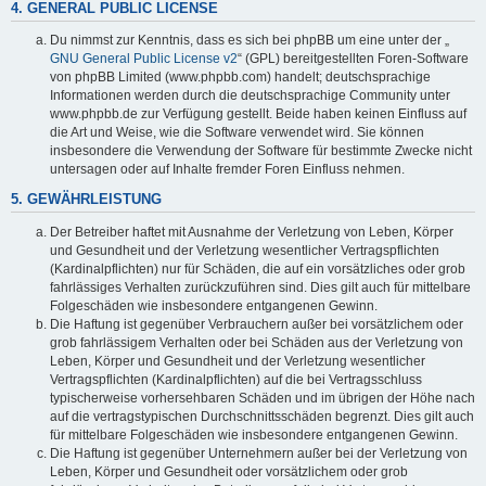
4. GENERAL PUBLIC LICENSE
Du nimmst zur Kenntnis, dass es sich bei phpBB um eine unter der „
GNU General Public License v2
“ (GPL) bereitgestellten Foren-Software
von phpBB Limited (www.phpbb.com) handelt; deutschsprachige
Informationen werden durch die deutschsprachige Community unter
www.phpbb.de zur Verfügung gestellt. Beide haben keinen Einfluss auf
die Art und Weise, wie die Software verwendet wird. Sie können
insbesondere die Verwendung der Software für bestimmte Zwecke nicht
untersagen oder auf Inhalte fremder Foren Einfluss nehmen.
5. GEWÄHRLEISTUNG
Der Betreiber haftet mit Ausnahme der Verletzung von Leben, Körper
und Gesundheit und der Verletzung wesentlicher Vertragspflichten
(Kardinalpflichten) nur für Schäden, die auf ein vorsätzliches oder grob
fahrlässiges Verhalten zurückzuführen sind. Dies gilt auch für mittelbare
Folgeschäden wie insbesondere entgangenen Gewinn.
Die Haftung ist gegenüber Verbrauchern außer bei vorsätzlichem oder
grob fahrlässigem Verhalten oder bei Schäden aus der Verletzung von
Leben, Körper und Gesundheit und der Verletzung wesentlicher
Vertragspflichten (Kardinalpflichten) auf die bei Vertragsschluss
typischerweise vorhersehbaren Schäden und im übrigen der Höhe nach
auf die vertragstypischen Durchschnittsschäden begrenzt. Dies gilt auch
für mittelbare Folgeschäden wie insbesondere entgangenen Gewinn.
Die Haftung ist gegenüber Unternehmern außer bei der Verletzung von
Leben, Körper und Gesundheit oder vorsätzlichem oder grob