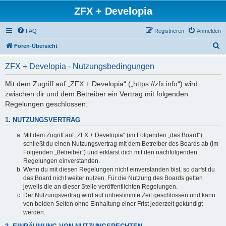
ZFX + Developia
FAQ
Registrieren
Anmelden
S
Foren-Übersicht
u
ZFX + Developia - Nutzungsbedingungen
c
h
Mit dem Zugriff auf „ZFX + Developia“ („https://zfx.info“) wird
zwischen dir und dem Betreiber ein Vertrag mit folgenden
e
Regelungen geschlossen:
1. NUTZUNGSVERTRAG
Mit dem Zugriff auf „ZFX + Developia“ (im Folgenden „das Board“)
schließt du einen Nutzungsvertrag mit dem Betreiber des Boards ab (im
Folgenden „Betreiber“) und erklärst dich mit den nachfolgenden
Regelungen einverstanden.
Wenn du mit diesen Regelungen nicht einverstanden bist, so darfst du
das Board nicht weiter nutzen. Für die Nutzung des Boards gelten
jeweils die an dieser Stelle veröffentlichten Regelungen.
Der Nutzungsvertrag wird auf unbestimmte Zeit geschlossen und kann
von beiden Seiten ohne Einhaltung einer Frist jederzeit gekündigt
werden.