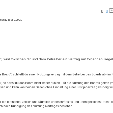
Suche
Erw
unity (seit 1999).
nfo“) wird zwischen dir und dem Betreiber ein Vertrag mit folgenden Reg
s Board“) schließt du einen Nutzungsvertrag mit dem Betreiber des Boards ab (im 
 so darfst du das Board nicht weiter nutzen. Für die Nutzung des Boards gelten jew
sen und kann von beiden Seiten ohne Einhaltung einer Frist jederzeit gekündigt w
ber ein einfaches, zeitlich und räumlich unbeschränktes und unentgeltliches Recht
auch nach Kündigung des Nutzungsvertrages bestehen.