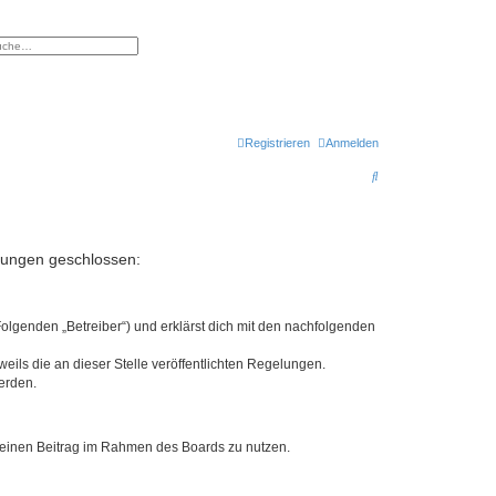
eiterte Suche
Registrieren
Anmelden
S
u
c
h
elungen geschlossen:
e
Folgenden „Betreiber“) und erklärst dich mit den nachfolgenden
eils die an dieser Stelle veröffentlichten Regelungen.
erden.
, deinen Beitrag im Rahmen des Boards zu nutzen.