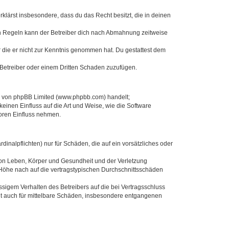
erklärst insbesondere, dass du das Recht besitzt, die in deinen
n Regeln kann der Betreiber dich nach Abmahnung zeitweise
er die er nicht zur Kenntnis genommen hat. Du gestattest dem
 Betreiber oder einem Dritten Schaden zuzufügen.
re von phpBB Limited (www.phpbb.com) handelt;
inen Einfluss auf die Art und Weise, wie die Software
oren Einfluss nehmen.
inalpflichten) nur für Schäden, die auf ein vorsätzliches oder
von Leben, Körper und Gesundheit und der Verletzung
r Höhe nach auf die vertragstypischen Durchschnittsschäden
sigem Verhalten des Betreibers auf die bei Vertragsschluss
lt auch für mittelbare Schäden, insbesondere entgangenen