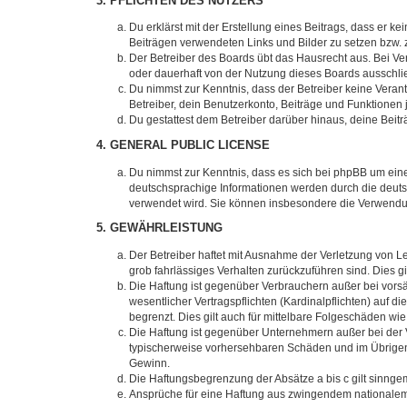
3. PFLICHTEN DES NUTZERS
Du erklärst mit der Erstellung eines Beitrags, dass er ke
Beiträgen verwendeten Links und Bilder zu setzen bzw.
Der Betreiber des Boards übt das Hausrecht aus. Bei V
oder dauerhaft von der Nutzung dieses Boards ausschlie
Du nimmst zur Kenntnis, dass der Betreiber keine Verantw
Betreiber, dein Benutzerkonto, Beiträge und Funktionen 
Du gestattest dem Betreiber darüber hinaus, deine Beit
4. GENERAL PUBLIC LICENSE
Du nimmst zur Kenntnis, dass es sich bei phpBB um eine
deutschsprachige Informationen werden durch die deuts
verwendet wird. Sie können insbesondere die Verwendun
5. GEWÄHRLEISTUNG
Der Betreiber haftet mit Ausnahme der Verletzung von Le
grob fahrlässiges Verhalten zurückzuführen sind. Dies 
Die Haftung ist gegenüber Verbrauchern außer bei vors
wesentlicher Vertragspflichten (Kardinalpflichten) auf
begrenzt. Dies gilt auch für mittelbare Folgeschäden 
Die Haftung ist gegenüber Unternehmern außer bei der V
typischerweise vorhersehbaren Schäden und im Übrigen 
Gewinn.
Die Haftungsbegrenzung der Absätze a bis c gilt sinnge
Ansprüche für eine Haftung aus zwingendem nationalem