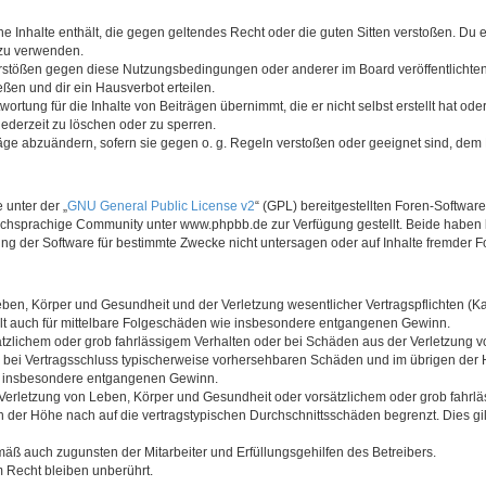
ine Inhalte enthält, die gegen geltendes Recht oder die guten Sitten verstoßen. Du 
 zu verwenden.
erstößen gegen diese Nutzungsbedingungen oder anderer im Board veröffentlichte
ßen und dir ein Hausverbot erteilen.
ortung für die Inhalte von Beiträgen übernimmt, die er nicht selbst erstellt hat od
jederzeit zu löschen oder zu sperren.
räge abzuändern, sofern sie gegen o. g. Regeln verstoßen oder geeignet sind, dem
 unter der „
GNU General Public License v2
“ (GPL) bereitgestellten Foren-Softwa
chsprachige Community unter www.phpbb.de zur Verfügung gestellt. Beide haben ke
g der Software für bestimmte Zwecke nicht untersagen oder auf Inhalte fremder F
ben, Körper und Gesundheit und der Verletzung wesentlicher Vertragspflichten (Kard
gilt auch für mittelbare Folgeschäden wie insbesondere entgangenen Gewinn.
ätzlichem oder grob fahrlässigem Verhalten oder bei Schäden aus der Verletzung 
 die bei Vertragsschluss typischerweise vorhersehbaren Schäden und im übrigen de
wie insbesondere entgangenen Gewinn.
erletzung von Leben, Körper und Gesundheit oder vorsätzlichem oder grob fahrläs
der Höhe nach auf die vertragstypischen Durchschnittsschäden begrenzt. Dies gi
mäß auch zugunsten der Mitarbeiter und Erfüllungsgehilfen des Betreibers.
 Recht bleiben unberührt.