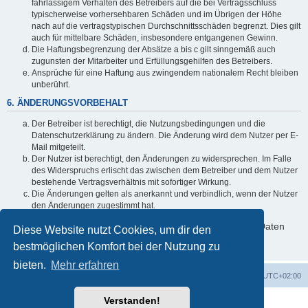
fahrlässigem Verhalten des Betreibers auf die bei Vertragsschluss
typischerweise vorhersehbaren Schäden und im Übrigen der Höhe
nach auf die vertragstypischen Durchschnittsschäden begrenzt. Dies gilt
auch für mittelbare Schäden, insbesondere entgangenen Gewinn.
Die Haftungsbegrenzung der Absätze a bis c gilt sinngemäß auch
zugunsten der Mitarbeiter und Erfüllungsgehilfen des Betreibers.
Ansprüche für eine Haftung aus zwingendem nationalem Recht bleiben
unberührt.
6. ÄNDERUNGSVORBEHALT
Der Betreiber ist berechtigt, die Nutzungsbedingungen und die
Datenschutzerklärung zu ändern. Die Änderung wird dem Nutzer per E-
Mail mitgeteilt.
Der Nutzer ist berechtigt, den Änderungen zu widersprechen. Im Falle
des Widerspruchs erlischt das zwischen dem Betreiber und dem Nutzer
bestehende Vertragsverhältnis mit sofortiger Wirkung.
Die Änderungen gelten als anerkannt und verbindlich, wenn der Nutzer
den Änderungen zugestimmt hat.
Informationen über den Umgang mit deinen persönlichen Daten
Diese Website nutzt Cookies, um dir den
sind in der Datenschutzerklärung enthalten.
bestmöglichen Komfort bei der Nutzung zu
bieten.
Mehr erfahren
Foren-Übersicht
Alle Cookies löschen
Alle Zeiten sind
UTC+02:00
Verstanden!
Powered by
phpBB
® Forum Software © phpBB Limited