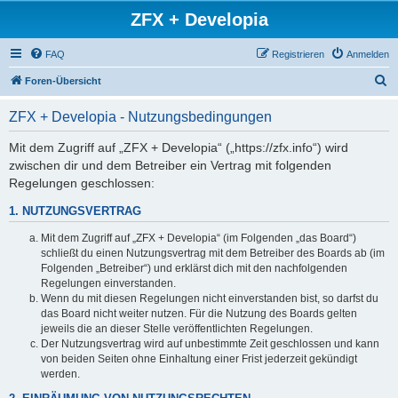
ZFX + Developia
FAQ
Registrieren
Anmelden
S
Foren-Übersicht
u
ZFX + Developia - Nutzungsbedingungen
c
h
Mit dem Zugriff auf „ZFX + Developia“ („https://zfx.info“) wird
zwischen dir und dem Betreiber ein Vertrag mit folgenden
e
Regelungen geschlossen:
1. NUTZUNGSVERTRAG
Mit dem Zugriff auf „ZFX + Developia“ (im Folgenden „das Board“)
schließt du einen Nutzungsvertrag mit dem Betreiber des Boards ab (im
Folgenden „Betreiber“) und erklärst dich mit den nachfolgenden
Regelungen einverstanden.
Wenn du mit diesen Regelungen nicht einverstanden bist, so darfst du
das Board nicht weiter nutzen. Für die Nutzung des Boards gelten
jeweils die an dieser Stelle veröffentlichten Regelungen.
Der Nutzungsvertrag wird auf unbestimmte Zeit geschlossen und kann
von beiden Seiten ohne Einhaltung einer Frist jederzeit gekündigt
werden.