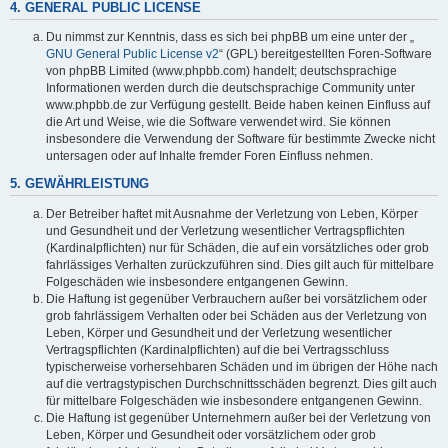
4. GENERAL PUBLIC LICENSE
Du nimmst zur Kenntnis, dass es sich bei phpBB um eine unter der „
GNU General Public License v2
“ (GPL) bereitgestellten Foren-Software
von phpBB Limited (www.phpbb.com) handelt; deutschsprachige
Informationen werden durch die deutschsprachige Community unter
www.phpbb.de zur Verfügung gestellt. Beide haben keinen Einfluss auf
die Art und Weise, wie die Software verwendet wird. Sie können
insbesondere die Verwendung der Software für bestimmte Zwecke nicht
untersagen oder auf Inhalte fremder Foren Einfluss nehmen.
5. GEWÄHRLEISTUNG
Der Betreiber haftet mit Ausnahme der Verletzung von Leben, Körper
und Gesundheit und der Verletzung wesentlicher Vertragspflichten
(Kardinalpflichten) nur für Schäden, die auf ein vorsätzliches oder grob
fahrlässiges Verhalten zurückzuführen sind. Dies gilt auch für mittelbare
Folgeschäden wie insbesondere entgangenen Gewinn.
Die Haftung ist gegenüber Verbrauchern außer bei vorsätzlichem oder
grob fahrlässigem Verhalten oder bei Schäden aus der Verletzung von
Leben, Körper und Gesundheit und der Verletzung wesentlicher
Vertragspflichten (Kardinalpflichten) auf die bei Vertragsschluss
typischerweise vorhersehbaren Schäden und im übrigen der Höhe nach
auf die vertragstypischen Durchschnittsschäden begrenzt. Dies gilt auch
für mittelbare Folgeschäden wie insbesondere entgangenen Gewinn.
Die Haftung ist gegenüber Unternehmern außer bei der Verletzung von
Leben, Körper und Gesundheit oder vorsätzlichem oder grob