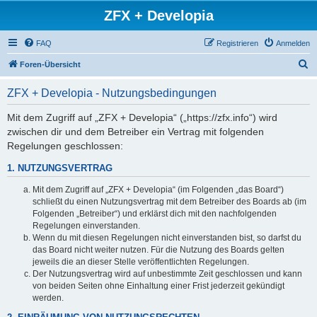
ZFX + Developia
FAQ
Registrieren
Anmelden
S
Foren-Übersicht
u
ZFX + Developia - Nutzungsbedingungen
c
h
Mit dem Zugriff auf „ZFX + Developia“ („https://zfx.info“) wird
zwischen dir und dem Betreiber ein Vertrag mit folgenden
e
Regelungen geschlossen:
1. NUTZUNGSVERTRAG
Mit dem Zugriff auf „ZFX + Developia“ (im Folgenden „das Board“)
schließt du einen Nutzungsvertrag mit dem Betreiber des Boards ab (im
Folgenden „Betreiber“) und erklärst dich mit den nachfolgenden
Regelungen einverstanden.
Wenn du mit diesen Regelungen nicht einverstanden bist, so darfst du
das Board nicht weiter nutzen. Für die Nutzung des Boards gelten
jeweils die an dieser Stelle veröffentlichten Regelungen.
Der Nutzungsvertrag wird auf unbestimmte Zeit geschlossen und kann
von beiden Seiten ohne Einhaltung einer Frist jederzeit gekündigt
werden.