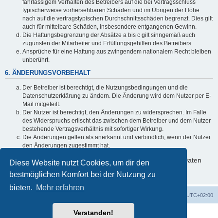
fahrlässigem Verhalten des Betreibers auf die bei Vertragsschluss
typischerweise vorhersehbaren Schäden und im Übrigen der Höhe
nach auf die vertragstypischen Durchschnittsschäden begrenzt. Dies gilt
auch für mittelbare Schäden, insbesondere entgangenen Gewinn.
Die Haftungsbegrenzung der Absätze a bis c gilt sinngemäß auch
zugunsten der Mitarbeiter und Erfüllungsgehilfen des Betreibers.
Ansprüche für eine Haftung aus zwingendem nationalem Recht bleiben
unberührt.
6. ÄNDERUNGSVORBEHALT
Der Betreiber ist berechtigt, die Nutzungsbedingungen und die
Datenschutzerklärung zu ändern. Die Änderung wird dem Nutzer per E-
Mail mitgeteilt.
Der Nutzer ist berechtigt, den Änderungen zu widersprechen. Im Falle
des Widerspruchs erlischt das zwischen dem Betreiber und dem Nutzer
bestehende Vertragsverhältnis mit sofortiger Wirkung.
Die Änderungen gelten als anerkannt und verbindlich, wenn der Nutzer
den Änderungen zugestimmt hat.
Informationen über den Umgang mit deinen persönlichen Daten
Diese Website nutzt Cookies, um dir den
sind in der Datenschutzerklärung enthalten.
bestmöglichen Komfort bei der Nutzung zu
bieten.
Mehr erfahren
Foren-Übersicht
Alle Cookies löschen
Alle Zeiten sind
UTC+02:00
Verstanden!
Powered by
phpBB
® Forum Software © phpBB Limited