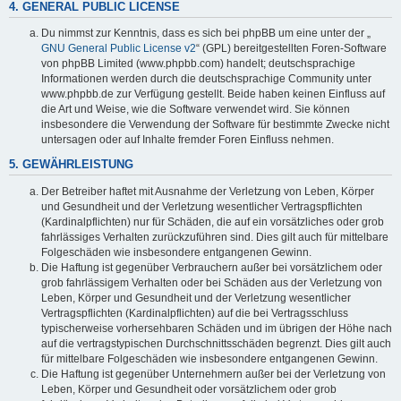
4. GENERAL PUBLIC LICENSE
Du nimmst zur Kenntnis, dass es sich bei phpBB um eine unter der „
GNU General Public License v2
“ (GPL) bereitgestellten Foren-Software
von phpBB Limited (www.phpbb.com) handelt; deutschsprachige
Informationen werden durch die deutschsprachige Community unter
www.phpbb.de zur Verfügung gestellt. Beide haben keinen Einfluss auf
die Art und Weise, wie die Software verwendet wird. Sie können
insbesondere die Verwendung der Software für bestimmte Zwecke nicht
untersagen oder auf Inhalte fremder Foren Einfluss nehmen.
5. GEWÄHRLEISTUNG
Der Betreiber haftet mit Ausnahme der Verletzung von Leben, Körper
und Gesundheit und der Verletzung wesentlicher Vertragspflichten
(Kardinalpflichten) nur für Schäden, die auf ein vorsätzliches oder grob
fahrlässiges Verhalten zurückzuführen sind. Dies gilt auch für mittelbare
Folgeschäden wie insbesondere entgangenen Gewinn.
Die Haftung ist gegenüber Verbrauchern außer bei vorsätzlichem oder
grob fahrlässigem Verhalten oder bei Schäden aus der Verletzung von
Leben, Körper und Gesundheit und der Verletzung wesentlicher
Vertragspflichten (Kardinalpflichten) auf die bei Vertragsschluss
typischerweise vorhersehbaren Schäden und im übrigen der Höhe nach
auf die vertragstypischen Durchschnittsschäden begrenzt. Dies gilt auch
für mittelbare Folgeschäden wie insbesondere entgangenen Gewinn.
Die Haftung ist gegenüber Unternehmern außer bei der Verletzung von
Leben, Körper und Gesundheit oder vorsätzlichem oder grob