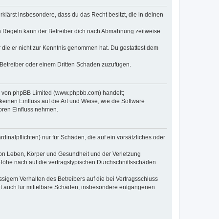
erklärst insbesondere, dass du das Recht besitzt, die in deinen
n Regeln kann der Betreiber dich nach Abmahnung zeitweise
er die er nicht zur Kenntnis genommen hat. Du gestattest dem
 Betreiber oder einem Dritten Schaden zuzufügen.
re von phpBB Limited (www.phpbb.com) handelt;
inen Einfluss auf die Art und Weise, wie die Software
oren Einfluss nehmen.
inalpflichten) nur für Schäden, die auf ein vorsätzliches oder
von Leben, Körper und Gesundheit und der Verletzung
r Höhe nach auf die vertragstypischen Durchschnittsschäden
sigem Verhalten des Betreibers auf die bei Vertragsschluss
lt auch für mittelbare Schäden, insbesondere entgangenen