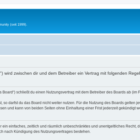
unity (seit 1999).
nfo“) wird zwischen dir und dem Betreiber ein Vertrag mit folgenden Reg
s Board“) schließt du einen Nutzungsvertrag mit dem Betreiber des Boards ab (im 
 so darfst du das Board nicht weiter nutzen. Für die Nutzung des Boards gelten jew
sen und kann von beiden Seiten ohne Einhaltung einer Frist jederzeit gekündigt w
ber ein einfaches, zeitlich und räumlich unbeschränktes und unentgeltliches Recht
auch nach Kündigung des Nutzungsvertrages bestehen.