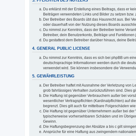
3. PFLICHTEN DES NUTZERS
Du erklärst mit der Erstellung eines Beitrags, dass er ke
Beiträgen verwendeten Links und Bilder zu setzen bzw.
Der Betreiber des Boards übt das Hausrecht aus. Bei V
oder dauerhaft von der Nutzung dieses Boards ausschlie
Du nimmst zur Kenntnis, dass der Betreiber keine Verantw
Betreiber, dein Benutzerkonto, Beiträge und Funktionen 
Du gestattest dem Betreiber darüber hinaus, deine Beit
4. GENERAL PUBLIC LICENSE
Du nimmst zur Kenntnis, dass es sich bei phpBB um eine
deutschsprachige Informationen werden durch die deuts
verwendet wird. Sie können insbesondere die Verwendun
5. GEWÄHRLEISTUNG
Der Betreiber haftet mit Ausnahme der Verletzung von Le
grob fahrlässiges Verhalten zurückzuführen sind. Dies 
Die Haftung ist gegenüber Verbrauchern außer bei vors
wesentlicher Vertragspflichten (Kardinalpflichten) auf
begrenzt. Dies gilt auch für mittelbare Folgeschäden 
Die Haftung ist gegenüber Unternehmern außer bei der V
typischerweise vorhersehbaren Schäden und im Übrigen 
Gewinn.
Die Haftungsbegrenzung der Absätze a bis c gilt sinnge
Ansprüche für eine Haftung aus zwingendem nationalem