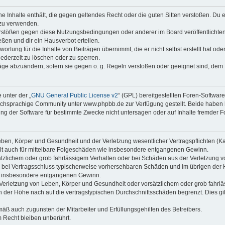
ine Inhalte enthält, die gegen geltendes Recht oder die guten Sitten verstoßen. Du 
 zu verwenden.
erstößen gegen diese Nutzungsbedingungen oder anderer im Board veröffentlichte
ßen und dir ein Hausverbot erteilen.
ortung für die Inhalte von Beiträgen übernimmt, die er nicht selbst erstellt hat od
jederzeit zu löschen oder zu sperren.
räge abzuändern, sofern sie gegen o. g. Regeln verstoßen oder geeignet sind, dem
 unter der „
GNU General Public License v2
“ (GPL) bereitgestellten Foren-Softwa
chsprachige Community unter www.phpbb.de zur Verfügung gestellt. Beide haben ke
g der Software für bestimmte Zwecke nicht untersagen oder auf Inhalte fremder F
ben, Körper und Gesundheit und der Verletzung wesentlicher Vertragspflichten (Kard
gilt auch für mittelbare Folgeschäden wie insbesondere entgangenen Gewinn.
ätzlichem oder grob fahrlässigem Verhalten oder bei Schäden aus der Verletzung 
 die bei Vertragsschluss typischerweise vorhersehbaren Schäden und im übrigen de
wie insbesondere entgangenen Gewinn.
erletzung von Leben, Körper und Gesundheit oder vorsätzlichem oder grob fahrläs
der Höhe nach auf die vertragstypischen Durchschnittsschäden begrenzt. Dies gi
mäß auch zugunsten der Mitarbeiter und Erfüllungsgehilfen des Betreibers.
 Recht bleiben unberührt.