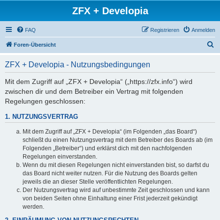
ZFX + Developia
FAQ
Registrieren
Anmelden
S
Foren-Übersicht
u
ZFX + Developia - Nutzungsbedingungen
c
h
Mit dem Zugriff auf „ZFX + Developia“ („https://zfx.info“) wird
zwischen dir und dem Betreiber ein Vertrag mit folgenden
e
Regelungen geschlossen:
1. NUTZUNGSVERTRAG
Mit dem Zugriff auf „ZFX + Developia“ (im Folgenden „das Board“)
schließt du einen Nutzungsvertrag mit dem Betreiber des Boards ab (im
Folgenden „Betreiber“) und erklärst dich mit den nachfolgenden
Regelungen einverstanden.
Wenn du mit diesen Regelungen nicht einverstanden bist, so darfst du
das Board nicht weiter nutzen. Für die Nutzung des Boards gelten
jeweils die an dieser Stelle veröffentlichten Regelungen.
Der Nutzungsvertrag wird auf unbestimmte Zeit geschlossen und kann
von beiden Seiten ohne Einhaltung einer Frist jederzeit gekündigt
werden.