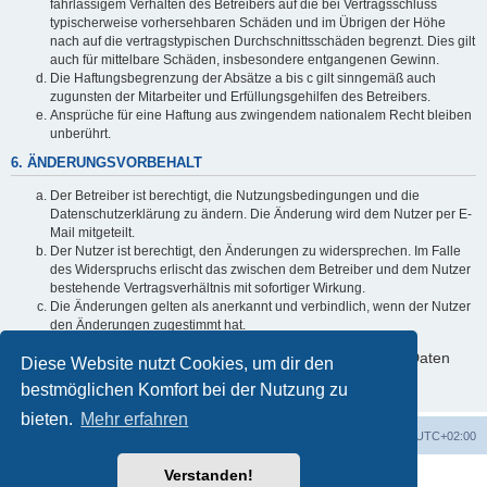
fahrlässigem Verhalten des Betreibers auf die bei Vertragsschluss
typischerweise vorhersehbaren Schäden und im Übrigen der Höhe
nach auf die vertragstypischen Durchschnittsschäden begrenzt. Dies gilt
auch für mittelbare Schäden, insbesondere entgangenen Gewinn.
Die Haftungsbegrenzung der Absätze a bis c gilt sinngemäß auch
zugunsten der Mitarbeiter und Erfüllungsgehilfen des Betreibers.
Ansprüche für eine Haftung aus zwingendem nationalem Recht bleiben
unberührt.
6. ÄNDERUNGSVORBEHALT
Der Betreiber ist berechtigt, die Nutzungsbedingungen und die
Datenschutzerklärung zu ändern. Die Änderung wird dem Nutzer per E-
Mail mitgeteilt.
Der Nutzer ist berechtigt, den Änderungen zu widersprechen. Im Falle
des Widerspruchs erlischt das zwischen dem Betreiber und dem Nutzer
bestehende Vertragsverhältnis mit sofortiger Wirkung.
Die Änderungen gelten als anerkannt und verbindlich, wenn der Nutzer
den Änderungen zugestimmt hat.
Informationen über den Umgang mit deinen persönlichen Daten
Diese Website nutzt Cookies, um dir den
sind in der Datenschutzerklärung enthalten.
bestmöglichen Komfort bei der Nutzung zu
bieten.
Mehr erfahren
Foren-Übersicht
Alle Cookies löschen
Alle Zeiten sind
UTC+02:00
Verstanden!
Powered by
phpBB
® Forum Software © phpBB Limited