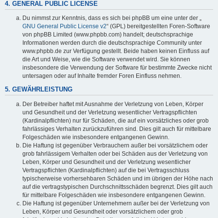
4. GENERAL PUBLIC LICENSE
Du nimmst zur Kenntnis, dass es sich bei phpBB um eine unter der „
GNU General Public License v2
“ (GPL) bereitgestellten Foren-Software
von phpBB Limited (www.phpbb.com) handelt; deutschsprachige
Informationen werden durch die deutschsprachige Community unter
www.phpbb.de zur Verfügung gestellt. Beide haben keinen Einfluss auf
die Art und Weise, wie die Software verwendet wird. Sie können
insbesondere die Verwendung der Software für bestimmte Zwecke nicht
untersagen oder auf Inhalte fremder Foren Einfluss nehmen.
5. GEWÄHRLEISTUNG
Der Betreiber haftet mit Ausnahme der Verletzung von Leben, Körper
und Gesundheit und der Verletzung wesentlicher Vertragspflichten
(Kardinalpflichten) nur für Schäden, die auf ein vorsätzliches oder grob
fahrlässiges Verhalten zurückzuführen sind. Dies gilt auch für mittelbare
Folgeschäden wie insbesondere entgangenen Gewinn.
Die Haftung ist gegenüber Verbrauchern außer bei vorsätzlichem oder
grob fahrlässigem Verhalten oder bei Schäden aus der Verletzung von
Leben, Körper und Gesundheit und der Verletzung wesentlicher
Vertragspflichten (Kardinalpflichten) auf die bei Vertragsschluss
typischerweise vorhersehbaren Schäden und im übrigen der Höhe nach
auf die vertragstypischen Durchschnittsschäden begrenzt. Dies gilt auch
für mittelbare Folgeschäden wie insbesondere entgangenen Gewinn.
Die Haftung ist gegenüber Unternehmern außer bei der Verletzung von
Leben, Körper und Gesundheit oder vorsätzlichem oder grob