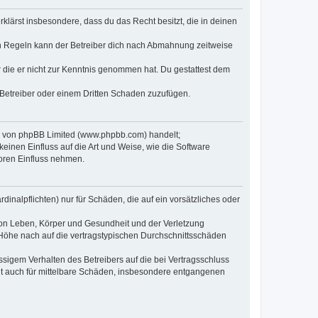
erklärst insbesondere, dass du das Recht besitzt, die in deinen
n Regeln kann der Betreiber dich nach Abmahnung zeitweise
er die er nicht zur Kenntnis genommen hat. Du gestattest dem
 Betreiber oder einem Dritten Schaden zuzufügen.
re von phpBB Limited (www.phpbb.com) handelt;
inen Einfluss auf die Art und Weise, wie die Software
oren Einfluss nehmen.
inalpflichten) nur für Schäden, die auf ein vorsätzliches oder
von Leben, Körper und Gesundheit und der Verletzung
r Höhe nach auf die vertragstypischen Durchschnittsschäden
sigem Verhalten des Betreibers auf die bei Vertragsschluss
lt auch für mittelbare Schäden, insbesondere entgangenen