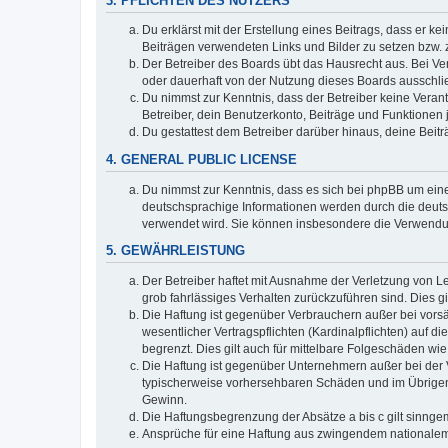
3. PFLICHTEN DES NUTZERS
Du erklärst mit der Erstellung eines Beitrags, dass er ke
Beiträgen verwendeten Links und Bilder zu setzen bzw.
Der Betreiber des Boards übt das Hausrecht aus. Bei V
oder dauerhaft von der Nutzung dieses Boards ausschlie
Du nimmst zur Kenntnis, dass der Betreiber keine Verantw
Betreiber, dein Benutzerkonto, Beiträge und Funktionen 
Du gestattest dem Betreiber darüber hinaus, deine Beit
4. GENERAL PUBLIC LICENSE
Du nimmst zur Kenntnis, dass es sich bei phpBB um eine
deutschsprachige Informationen werden durch die deuts
verwendet wird. Sie können insbesondere die Verwendun
5. GEWÄHRLEISTUNG
Der Betreiber haftet mit Ausnahme der Verletzung von Le
grob fahrlässiges Verhalten zurückzuführen sind. Dies 
Die Haftung ist gegenüber Verbrauchern außer bei vors
wesentlicher Vertragspflichten (Kardinalpflichten) auf
begrenzt. Dies gilt auch für mittelbare Folgeschäden 
Die Haftung ist gegenüber Unternehmern außer bei der V
typischerweise vorhersehbaren Schäden und im Übrigen 
Gewinn.
Die Haftungsbegrenzung der Absätze a bis c gilt sinnge
Ansprüche für eine Haftung aus zwingendem nationalem