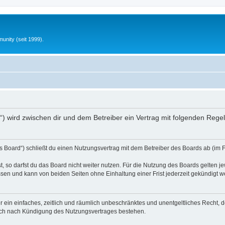
unity (seit 1999).
nfo“) wird zwischen dir und dem Betreiber ein Vertrag mit folgenden Reg
s Board“) schließt du einen Nutzungsvertrag mit dem Betreiber des Boards ab (im 
 so darfst du das Board nicht weiter nutzen. Für die Nutzung des Boards gelten jew
sen und kann von beiden Seiten ohne Einhaltung einer Frist jederzeit gekündigt w
ber ein einfaches, zeitlich und räumlich unbeschränktes und unentgeltliches Recht
auch nach Kündigung des Nutzungsvertrages bestehen.