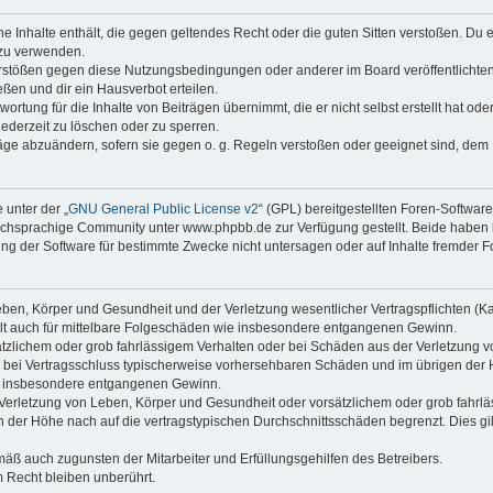
ine Inhalte enthält, die gegen geltendes Recht oder die guten Sitten verstoßen. Du 
 zu verwenden.
erstößen gegen diese Nutzungsbedingungen oder anderer im Board veröffentlichte
ßen und dir ein Hausverbot erteilen.
ortung für die Inhalte von Beiträgen übernimmt, die er nicht selbst erstellt hat od
jederzeit zu löschen oder zu sperren.
räge abzuändern, sofern sie gegen o. g. Regeln verstoßen oder geeignet sind, dem
 unter der „
GNU General Public License v2
“ (GPL) bereitgestellten Foren-Softwa
chsprachige Community unter www.phpbb.de zur Verfügung gestellt. Beide haben ke
g der Software für bestimmte Zwecke nicht untersagen oder auf Inhalte fremder F
ben, Körper und Gesundheit und der Verletzung wesentlicher Vertragspflichten (Kard
gilt auch für mittelbare Folgeschäden wie insbesondere entgangenen Gewinn.
ätzlichem oder grob fahrlässigem Verhalten oder bei Schäden aus der Verletzung 
 die bei Vertragsschluss typischerweise vorhersehbaren Schäden und im übrigen de
wie insbesondere entgangenen Gewinn.
erletzung von Leben, Körper und Gesundheit oder vorsätzlichem oder grob fahrläs
der Höhe nach auf die vertragstypischen Durchschnittsschäden begrenzt. Dies gi
mäß auch zugunsten der Mitarbeiter und Erfüllungsgehilfen des Betreibers.
 Recht bleiben unberührt.