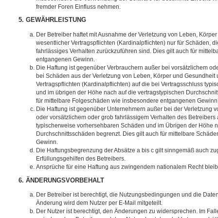
fremder Foren Einfluss nehmen.
5. GEWÄHRLEISTUNG
Der Betreiber haftet mit Ausnahme der Verletzung von Leben, Körpe
wesentlicher Vertragspflichten (Kardinalpflichten) nur für Schäden, di
fahrlässiges Verhalten zurückzuführen sind. Dies gilt auch für mitt
entgangenen Gewinn.
Die Haftung ist gegenüber Verbrauchern außer bei vorsätzlichem ode
bei Schäden aus der Verletzung von Leben, Körper und Gesundheit u
Vertragspflichten (Kardinalpflichten) auf die bei Vertragsschluss t
und im übrigen der Höhe nach auf die vertragstypischen Durchschnit
für mittelbare Folgeschäden wie insbesondere entgangenen Gewinn
Die Haftung ist gegenüber Unternehmern außer bei der Verletzung 
oder vorsätzlichem oder grob fahrlässigem Verhalten des Betreibers 
typischerweise vorhersehbaren Schäden und im Übrigen der Höhe na
Durchschnittsschäden begrenzt. Dies gilt auch für mittelbare Schä
Gewinn.
Die Haftungsbegrenzung der Absätze a bis c gilt sinngemäß auch zug
Erfüllungsgehilfen des Betreibers.
Ansprüche für eine Haftung aus zwingendem nationalem Recht bleib
6. ÄNDERUNGSVORBEHALT
Der Betreiber ist berechtigt, die Nutzungsbedingungen und die Date
Änderung wird dem Nutzer per E-Mail mitgeteilt.
Der Nutzer ist berechtigt, den Änderungen zu widersprechen. Im Fall