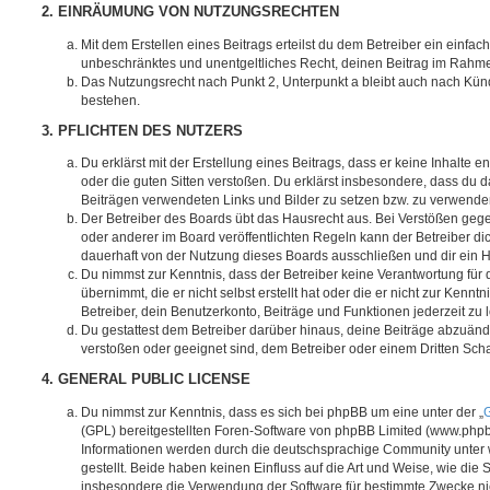
2. EINRÄUMUNG VON NUTZUNGSRECHTEN
Mit dem Erstellen eines Beitrags erteilst du dem Betreiber ein einfach
unbeschränktes und unentgeltliches Recht, deinen Beitrag im Rahm
Das Nutzungsrecht nach Punkt 2, Unterpunkt a bleibt auch nach Kü
bestehen.
3. PFLICHTEN DES NUTZERS
Du erklärst mit der Erstellung eines Beitrags, dass er keine Inhalte e
oder die guten Sitten verstoßen. Du erklärst insbesondere, dass du da
Beiträgen verwendeten Links und Bilder zu setzen bzw. zu verwende
Der Betreiber des Boards übt das Hausrecht aus. Bei Verstößen g
oder anderer im Board veröffentlichten Regeln kann der Betreiber 
dauerhaft von der Nutzung dieses Boards ausschließen und dir ein H
Du nimmst zur Kenntnis, dass der Betreiber keine Verantwortung für d
übernimmt, die er nicht selbst erstellt hat oder die er nicht zur Ken
Betreiber, dein Benutzerkonto, Beiträge und Funktionen jederzeit zu 
Du gestattest dem Betreiber darüber hinaus, deine Beiträge abzuände
verstoßen oder geeignet sind, dem Betreiber oder einem Dritten Sc
4. GENERAL PUBLIC LICENSE
Du nimmst zur Kenntnis, dass es sich bei phpBB um eine unter der „
G
(GPL) bereitgestellten Foren-Software von phpBB Limited (www.php
Informationen werden durch die deutschsprachige Community unter
gestellt. Beide haben keinen Einfluss auf die Art und Weise, wie die
insbesondere die Verwendung der Software für bestimmte Zwecke nic