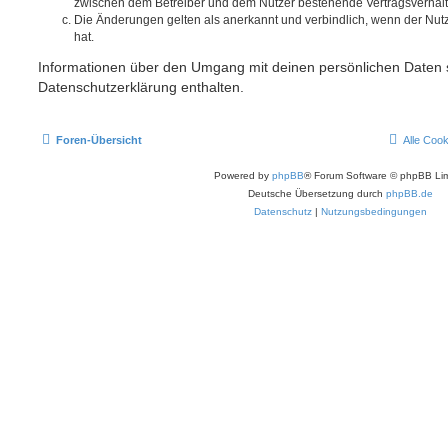
zwischen dem Betreiber und dem Nutzer bestehende Vertragsverhältni
Die Änderungen gelten als anerkannt und verbindlich, wenn der Nu
hat.
Informationen über den Umgang mit deinen persönlichen Daten s
Datenschutzerklärung enthalten.
Foren-Übersicht
Alle Coo
Powered by
phpBB
® Forum Software © phpBB Lim
Deutsche Übersetzung durch
phpBB.de
Datenschutz
|
Nutzungsbedingungen