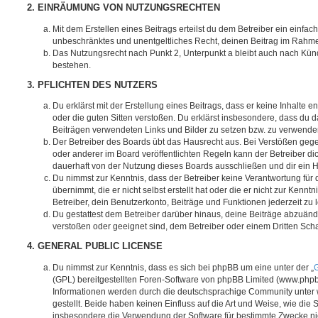
2. EINRÄUMUNG VON NUTZUNGSRECHTEN
Mit dem Erstellen eines Beitrags erteilst du dem Betreiber ein einfach
unbeschränktes und unentgeltliches Recht, deinen Beitrag im Rahm
Das Nutzungsrecht nach Punkt 2, Unterpunkt a bleibt auch nach Kü
bestehen.
3. PFLICHTEN DES NUTZERS
Du erklärst mit der Erstellung eines Beitrags, dass er keine Inhalte e
oder die guten Sitten verstoßen. Du erklärst insbesondere, dass du da
Beiträgen verwendeten Links und Bilder zu setzen bzw. zu verwende
Der Betreiber des Boards übt das Hausrecht aus. Bei Verstößen g
oder anderer im Board veröffentlichten Regeln kann der Betreiber 
dauerhaft von der Nutzung dieses Boards ausschließen und dir ein H
Du nimmst zur Kenntnis, dass der Betreiber keine Verantwortung für d
übernimmt, die er nicht selbst erstellt hat oder die er nicht zur Ken
Betreiber, dein Benutzerkonto, Beiträge und Funktionen jederzeit zu 
Du gestattest dem Betreiber darüber hinaus, deine Beiträge abzuände
verstoßen oder geeignet sind, dem Betreiber oder einem Dritten Sc
4. GENERAL PUBLIC LICENSE
Du nimmst zur Kenntnis, dass es sich bei phpBB um eine unter der „
G
(GPL) bereitgestellten Foren-Software von phpBB Limited (www.php
Informationen werden durch die deutschsprachige Community unter
gestellt. Beide haben keinen Einfluss auf die Art und Weise, wie die
insbesondere die Verwendung der Software für bestimmte Zwecke nic