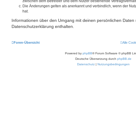
zwischen dem Betreiber und dem Nutzer bestehende Vertragsverhältni
Die Änderungen gelten als anerkannt und verbindlich, wenn der Nu
hat.
Informationen über den Umgang mit deinen persönlichen Daten s
Datenschutzerklärung enthalten.
Foren-Übersicht
Alle Coo
Powered by
phpBB
® Forum Software © phpBB Lim
Deutsche Übersetzung durch
phpBB.de
Datenschutz
|
Nutzungsbedingungen