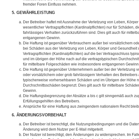
fremder Foren Einfluss nehmen.
5. GEWÄHRLEISTUNG
Der Betreiber haftet mit Ausnahme der Verletzung von Leben, Körpe
wesentlicher Vertragspflichten (Kardinalpflichten) nur für Schäden, di
fahrlässiges Verhalten zurückzuführen sind. Dies gilt auch für mitt
entgangenen Gewinn.
Die Haftung ist gegenüber Verbrauchern außer bei vorsätzlichem ode
bei Schäden aus der Verletzung von Leben, Körper und Gesundheit u
Vertragspflichten (Kardinalpflichten) auf die bei Vertragsschluss t
und im übrigen der Höhe nach auf die vertragstypischen Durchschnit
für mittelbare Folgeschäden wie insbesondere entgangenen Gewinn
Die Haftung ist gegenüber Unternehmern außer bei der Verletzung 
oder vorsätzlichem oder grob fahrlässigem Verhalten des Betreibers 
typischerweise vorhersehbaren Schäden und im Übrigen der Höhe na
Durchschnittsschäden begrenzt. Dies gilt auch für mittelbare Schä
Gewinn.
Die Haftungsbegrenzung der Absätze a bis c gilt sinngemäß auch zug
Erfüllungsgehilfen des Betreibers.
Ansprüche für eine Haftung aus zwingendem nationalem Recht bleib
6. ÄNDERUNGSVORBEHALT
Der Betreiber ist berechtigt, die Nutzungsbedingungen und die Date
Änderung wird dem Nutzer per E-Mail mitgeteilt.
Der Nutzer ist berechtigt, den Änderungen zu widersprechen. Im Fall