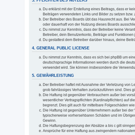
3. PFLICHTEN DES NUTZERS
Du erklärst mit der Erstellung eines Beitrags, dass er ke
Beiträgen verwendeten Links und Bilder zu setzen bzw.
Der Betreiber des Boards übt das Hausrecht aus. Bei V
oder dauerhaft von der Nutzung dieses Boards ausschlie
Du nimmst zur Kenntnis, dass der Betreiber keine Verantw
Betreiber, dein Benutzerkonto, Beiträge und Funktionen 
Du gestattest dem Betreiber darüber hinaus, deine Beit
4. GENERAL PUBLIC LICENSE
Du nimmst zur Kenntnis, dass es sich bei phpBB um eine
deutschsprachige Informationen werden durch die deuts
verwendet wird. Sie können insbesondere die Verwendun
5. GEWÄHRLEISTUNG
Der Betreiber haftet mit Ausnahme der Verletzung von Le
grob fahrlässiges Verhalten zurückzuführen sind. Dies 
Die Haftung ist gegenüber Verbrauchern außer bei vors
wesentlicher Vertragspflichten (Kardinalpflichten) auf
begrenzt. Dies gilt auch für mittelbare Folgeschäden 
Die Haftung ist gegenüber Unternehmern außer bei der V
typischerweise vorhersehbaren Schäden und im Übrigen 
Gewinn.
Die Haftungsbegrenzung der Absätze a bis c gilt sinnge
Ansprüche für eine Haftung aus zwingendem nationalem