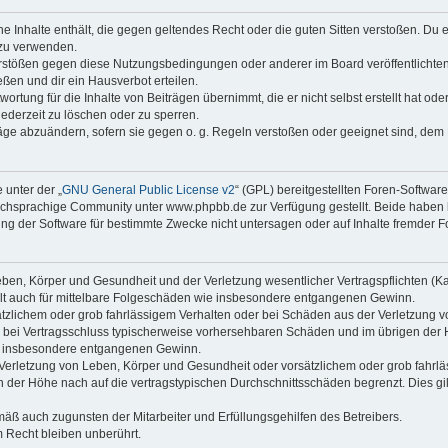
ine Inhalte enthält, die gegen geltendes Recht oder die guten Sitten verstoßen. Du 
 zu verwenden.
erstößen gegen diese Nutzungsbedingungen oder anderer im Board veröffentlichte
ßen und dir ein Hausverbot erteilen.
ortung für die Inhalte von Beiträgen übernimmt, die er nicht selbst erstellt hat od
jederzeit zu löschen oder zu sperren.
räge abzuändern, sofern sie gegen o. g. Regeln verstoßen oder geeignet sind, dem
 unter der „
GNU General Public License v2
“ (GPL) bereitgestellten Foren-Softwa
chsprachige Community unter www.phpbb.de zur Verfügung gestellt. Beide haben ke
g der Software für bestimmte Zwecke nicht untersagen oder auf Inhalte fremder F
ben, Körper und Gesundheit und der Verletzung wesentlicher Vertragspflichten (Kard
gilt auch für mittelbare Folgeschäden wie insbesondere entgangenen Gewinn.
ätzlichem oder grob fahrlässigem Verhalten oder bei Schäden aus der Verletzung 
 die bei Vertragsschluss typischerweise vorhersehbaren Schäden und im übrigen de
wie insbesondere entgangenen Gewinn.
erletzung von Leben, Körper und Gesundheit oder vorsätzlichem oder grob fahrläs
der Höhe nach auf die vertragstypischen Durchschnittsschäden begrenzt. Dies gi
mäß auch zugunsten der Mitarbeiter und Erfüllungsgehilfen des Betreibers.
 Recht bleiben unberührt.