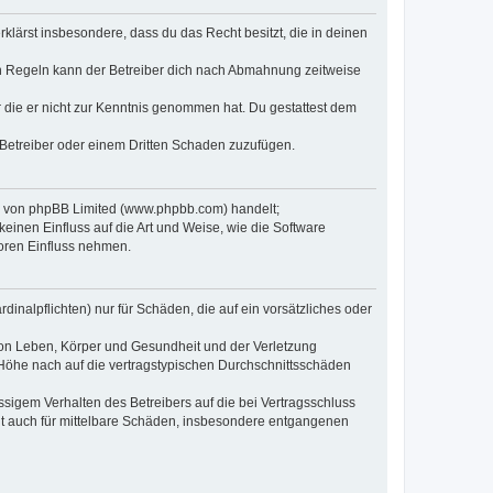
erklärst insbesondere, dass du das Recht besitzt, die in deinen
n Regeln kann der Betreiber dich nach Abmahnung zeitweise
er die er nicht zur Kenntnis genommen hat. Du gestattest dem
 Betreiber oder einem Dritten Schaden zuzufügen.
re von phpBB Limited (www.phpbb.com) handelt;
inen Einfluss auf die Art und Weise, wie die Software
oren Einfluss nehmen.
inalpflichten) nur für Schäden, die auf ein vorsätzliches oder
von Leben, Körper und Gesundheit und der Verletzung
r Höhe nach auf die vertragstypischen Durchschnittsschäden
sigem Verhalten des Betreibers auf die bei Vertragsschluss
lt auch für mittelbare Schäden, insbesondere entgangenen