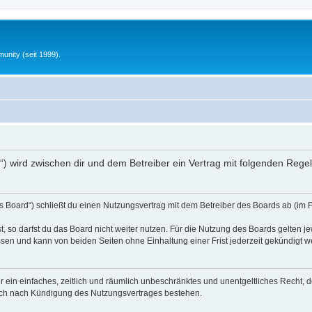
unity (seit 1999).
nfo“) wird zwischen dir und dem Betreiber ein Vertrag mit folgenden Reg
s Board“) schließt du einen Nutzungsvertrag mit dem Betreiber des Boards ab (im 
 so darfst du das Board nicht weiter nutzen. Für die Nutzung des Boards gelten jew
sen und kann von beiden Seiten ohne Einhaltung einer Frist jederzeit gekündigt w
ber ein einfaches, zeitlich und räumlich unbeschränktes und unentgeltliches Recht
auch nach Kündigung des Nutzungsvertrages bestehen.