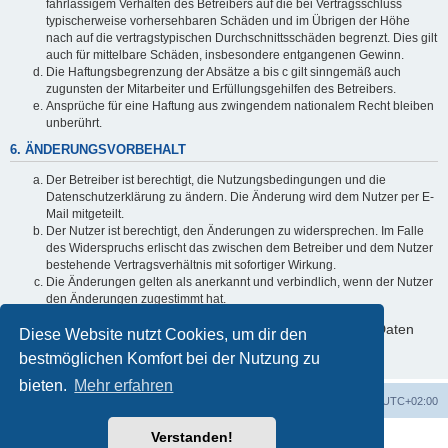
fahrlässigem Verhalten des Betreibers auf die bei Vertragsschluss
typischerweise vorhersehbaren Schäden und im Übrigen der Höhe
nach auf die vertragstypischen Durchschnittsschäden begrenzt. Dies gilt
auch für mittelbare Schäden, insbesondere entgangenen Gewinn.
Die Haftungsbegrenzung der Absätze a bis c gilt sinngemäß auch
zugunsten der Mitarbeiter und Erfüllungsgehilfen des Betreibers.
Ansprüche für eine Haftung aus zwingendem nationalem Recht bleiben
unberührt.
6. ÄNDERUNGSVORBEHALT
Der Betreiber ist berechtigt, die Nutzungsbedingungen und die
Datenschutzerklärung zu ändern. Die Änderung wird dem Nutzer per E-
Mail mitgeteilt.
Der Nutzer ist berechtigt, den Änderungen zu widersprechen. Im Falle
des Widerspruchs erlischt das zwischen dem Betreiber und dem Nutzer
bestehende Vertragsverhältnis mit sofortiger Wirkung.
Die Änderungen gelten als anerkannt und verbindlich, wenn der Nutzer
den Änderungen zugestimmt hat.
Informationen über den Umgang mit deinen persönlichen Daten
Diese Website nutzt Cookies, um dir den
sind in der Datenschutzerklärung enthalten.
bestmöglichen Komfort bei der Nutzung zu
bieten.
Mehr erfahren
Foren-Übersicht
Alle Cookies löschen
Alle Zeiten sind
UTC+02:00
Verstanden!
Powered by
phpBB
® Forum Software © phpBB Limited