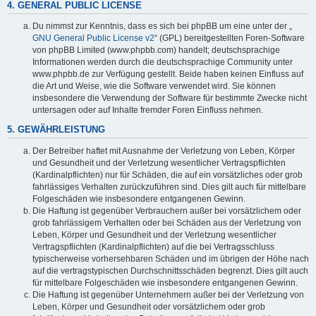
4. GENERAL PUBLIC LICENSE
Du nimmst zur Kenntnis, dass es sich bei phpBB um eine unter der „
GNU General Public License v2
“ (GPL) bereitgestellten Foren-Software
von phpBB Limited (www.phpbb.com) handelt; deutschsprachige
Informationen werden durch die deutschsprachige Community unter
www.phpbb.de zur Verfügung gestellt. Beide haben keinen Einfluss auf
die Art und Weise, wie die Software verwendet wird. Sie können
insbesondere die Verwendung der Software für bestimmte Zwecke nicht
untersagen oder auf Inhalte fremder Foren Einfluss nehmen.
5. GEWÄHRLEISTUNG
Der Betreiber haftet mit Ausnahme der Verletzung von Leben, Körper
und Gesundheit und der Verletzung wesentlicher Vertragspflichten
(Kardinalpflichten) nur für Schäden, die auf ein vorsätzliches oder grob
fahrlässiges Verhalten zurückzuführen sind. Dies gilt auch für mittelbare
Folgeschäden wie insbesondere entgangenen Gewinn.
Die Haftung ist gegenüber Verbrauchern außer bei vorsätzlichem oder
grob fahrlässigem Verhalten oder bei Schäden aus der Verletzung von
Leben, Körper und Gesundheit und der Verletzung wesentlicher
Vertragspflichten (Kardinalpflichten) auf die bei Vertragsschluss
typischerweise vorhersehbaren Schäden und im übrigen der Höhe nach
auf die vertragstypischen Durchschnittsschäden begrenzt. Dies gilt auch
für mittelbare Folgeschäden wie insbesondere entgangenen Gewinn.
Die Haftung ist gegenüber Unternehmern außer bei der Verletzung von
Leben, Körper und Gesundheit oder vorsätzlichem oder grob