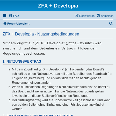
ZFX + Developia
FAQ
Registrieren
Anmelden
S
Foren-Übersicht
u
ZFX + Developia - Nutzungsbedingungen
c
h
Mit dem Zugriff auf „ZFX + Developia“ („https://zfx.info“) wird
zwischen dir und dem Betreiber ein Vertrag mit folgenden
e
Regelungen geschlossen:
1. NUTZUNGSVERTRAG
Mit dem Zugriff auf „ZFX + Developia“ (im Folgenden „das Board“)
schließt du einen Nutzungsvertrag mit dem Betreiber des Boards ab (im
Folgenden „Betreiber“) und erklärst dich mit den nachfolgenden
Regelungen einverstanden.
Wenn du mit diesen Regelungen nicht einverstanden bist, so darfst du
das Board nicht weiter nutzen. Für die Nutzung des Boards gelten
jeweils die an dieser Stelle veröffentlichten Regelungen.
Der Nutzungsvertrag wird auf unbestimmte Zeit geschlossen und kann
von beiden Seiten ohne Einhaltung einer Frist jederzeit gekündigt
werden.