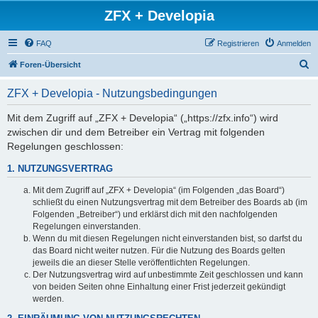
ZFX + Developia
FAQ
Registrieren
Anmelden
S
Foren-Übersicht
u
ZFX + Developia - Nutzungsbedingungen
c
h
Mit dem Zugriff auf „ZFX + Developia“ („https://zfx.info“) wird
zwischen dir und dem Betreiber ein Vertrag mit folgenden
e
Regelungen geschlossen:
1. NUTZUNGSVERTRAG
Mit dem Zugriff auf „ZFX + Developia“ (im Folgenden „das Board“)
schließt du einen Nutzungsvertrag mit dem Betreiber des Boards ab (im
Folgenden „Betreiber“) und erklärst dich mit den nachfolgenden
Regelungen einverstanden.
Wenn du mit diesen Regelungen nicht einverstanden bist, so darfst du
das Board nicht weiter nutzen. Für die Nutzung des Boards gelten
jeweils die an dieser Stelle veröffentlichten Regelungen.
Der Nutzungsvertrag wird auf unbestimmte Zeit geschlossen und kann
von beiden Seiten ohne Einhaltung einer Frist jederzeit gekündigt
werden.