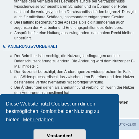
fahrlässigem Verhalten des Betreibers auf die bei Vertragsschluss
typischerweise vorhersehbaren Schäden und im Übrigen der Höhe
nach auf die vertragstypischen Durchschnittsschäden begrenzt. Dies gilt
auch für mittelbare Schäden, insbesondere entgangenen Gewinn.
Die Haftungsbegrenzung der Absätze a bis c gilt sinngemäß auch
zugunsten der Mitarbeiter und Erfüllungsgehilfen des Betreibers.
Ansprüche für eine Haftung aus zwingendem nationalem Recht bleiben
unberührt.
6. ÄNDERUNGSVORBEHALT
Der Betreiber ist berechtigt, die Nutzungsbedingungen und die
Datenschutzerklärung zu ändern. Die Änderung wird dem Nutzer per E-
Mail mitgeteilt.
Der Nutzer ist berechtigt, den Änderungen zu widersprechen. Im Falle
des Widerspruchs erlischt das zwischen dem Betreiber und dem Nutzer
bestehende Vertragsverhältnis mit sofortiger Wirkung.
Die Änderungen gelten als anerkannt und verbindlich, wenn der Nutzer
den Änderungen zugestimmt hat.
Informationen über den Umgang mit deinen persönlichen Daten
Diese Website nutzt Cookies, um dir den
sind in der Datenschutzerklärung enthalten.
bestmöglichen Komfort bei der Nutzung zu
bieten.
Mehr erfahren
Foren-Übersicht
Alle Cookies löschen
Alle Zeiten sind
UTC+02:00
Verstanden!
Powered by
phpBB
® Forum Software © phpBB Limited