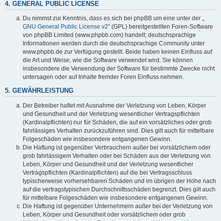
4. GENERAL PUBLIC LICENSE
Du nimmst zur Kenntnis, dass es sich bei phpBB um eine unter der „
GNU General Public License v2
“ (GPL) bereitgestellten Foren-Software
von phpBB Limited (www.phpbb.com) handelt; deutschsprachige
Informationen werden durch die deutschsprachige Community unter
www.phpbb.de zur Verfügung gestellt. Beide haben keinen Einfluss auf
die Art und Weise, wie die Software verwendet wird. Sie können
insbesondere die Verwendung der Software für bestimmte Zwecke nicht
untersagen oder auf Inhalte fremder Foren Einfluss nehmen.
5. GEWÄHRLEISTUNG
Der Betreiber haftet mit Ausnahme der Verletzung von Leben, Körper
und Gesundheit und der Verletzung wesentlicher Vertragspflichten
(Kardinalpflichten) nur für Schäden, die auf ein vorsätzliches oder grob
fahrlässiges Verhalten zurückzuführen sind. Dies gilt auch für mittelbare
Folgeschäden wie insbesondere entgangenen Gewinn.
Die Haftung ist gegenüber Verbrauchern außer bei vorsätzlichem oder
grob fahrlässigem Verhalten oder bei Schäden aus der Verletzung von
Leben, Körper und Gesundheit und der Verletzung wesentlicher
Vertragspflichten (Kardinalpflichten) auf die bei Vertragsschluss
typischerweise vorhersehbaren Schäden und im übrigen der Höhe nach
auf die vertragstypischen Durchschnittsschäden begrenzt. Dies gilt auch
für mittelbare Folgeschäden wie insbesondere entgangenen Gewinn.
Die Haftung ist gegenüber Unternehmern außer bei der Verletzung von
Leben, Körper und Gesundheit oder vorsätzlichem oder grob