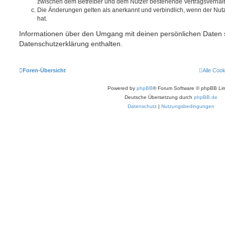
zwischen dem Betreiber und dem Nutzer bestehende Vertragsverhältni
Die Änderungen gelten als anerkannt und verbindlich, wenn der Nu
hat.
Informationen über den Umgang mit deinen persönlichen Daten s
Datenschutzerklärung enthalten.
Foren-Übersicht
Alle Coo
Powered by
phpBB
® Forum Software © phpBB Lim
Deutsche Übersetzung durch
phpBB.de
Datenschutz
|
Nutzungsbedingungen