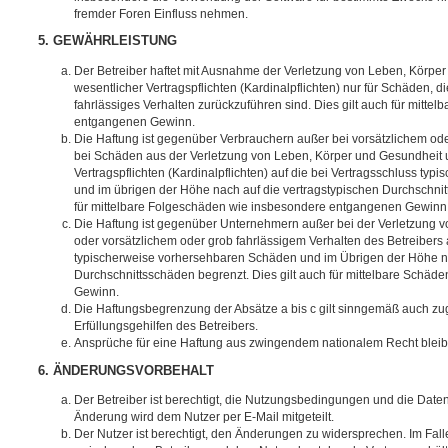
fremder Foren Einfluss nehmen.
5. GEWÄHRLEISTUNG
Der Betreiber haftet mit Ausnahme der Verletzung von Leben, Körpe
wesentlicher Vertragspflichten (Kardinalpflichten) nur für Schäden, di
fahrlässiges Verhalten zurückzuführen sind. Dies gilt auch für mitt
entgangenen Gewinn.
Die Haftung ist gegenüber Verbrauchern außer bei vorsätzlichem ode
bei Schäden aus der Verletzung von Leben, Körper und Gesundheit u
Vertragspflichten (Kardinalpflichten) auf die bei Vertragsschluss t
und im übrigen der Höhe nach auf die vertragstypischen Durchschnit
für mittelbare Folgeschäden wie insbesondere entgangenen Gewinn
Die Haftung ist gegenüber Unternehmern außer bei der Verletzung 
oder vorsätzlichem oder grob fahrlässigem Verhalten des Betreibers 
typischerweise vorhersehbaren Schäden und im Übrigen der Höhe na
Durchschnittsschäden begrenzt. Dies gilt auch für mittelbare Schä
Gewinn.
Die Haftungsbegrenzung der Absätze a bis c gilt sinngemäß auch zug
Erfüllungsgehilfen des Betreibers.
Ansprüche für eine Haftung aus zwingendem nationalem Recht bleib
6. ÄNDERUNGSVORBEHALT
Der Betreiber ist berechtigt, die Nutzungsbedingungen und die Date
Änderung wird dem Nutzer per E-Mail mitgeteilt.
Der Nutzer ist berechtigt, den Änderungen zu widersprechen. Im Fall