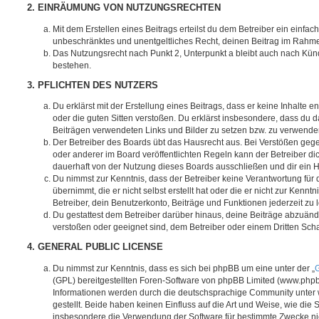
2. EINRÄUMUNG VON NUTZUNGSRECHTEN
Mit dem Erstellen eines Beitrags erteilst du dem Betreiber ein einfach
unbeschränktes und unentgeltliches Recht, deinen Beitrag im Rahm
Das Nutzungsrecht nach Punkt 2, Unterpunkt a bleibt auch nach Kü
bestehen.
3. PFLICHTEN DES NUTZERS
Du erklärst mit der Erstellung eines Beitrags, dass er keine Inhalte e
oder die guten Sitten verstoßen. Du erklärst insbesondere, dass du da
Beiträgen verwendeten Links und Bilder zu setzen bzw. zu verwende
Der Betreiber des Boards übt das Hausrecht aus. Bei Verstößen g
oder anderer im Board veröffentlichten Regeln kann der Betreiber 
dauerhaft von der Nutzung dieses Boards ausschließen und dir ein H
Du nimmst zur Kenntnis, dass der Betreiber keine Verantwortung für d
übernimmt, die er nicht selbst erstellt hat oder die er nicht zur Ken
Betreiber, dein Benutzerkonto, Beiträge und Funktionen jederzeit zu 
Du gestattest dem Betreiber darüber hinaus, deine Beiträge abzuände
verstoßen oder geeignet sind, dem Betreiber oder einem Dritten Sc
4. GENERAL PUBLIC LICENSE
Du nimmst zur Kenntnis, dass es sich bei phpBB um eine unter der „
G
(GPL) bereitgestellten Foren-Software von phpBB Limited (www.php
Informationen werden durch die deutschsprachige Community unter
gestellt. Beide haben keinen Einfluss auf die Art und Weise, wie die
insbesondere die Verwendung der Software für bestimmte Zwecke nic