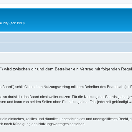
unity (seit 1999).
nfo“) wird zwischen dir und dem Betreiber ein Vertrag mit folgenden Reg
s Board“) schließt du einen Nutzungsvertrag mit dem Betreiber des Boards ab (im 
 so darfst du das Board nicht weiter nutzen. Für die Nutzung des Boards gelten jew
sen und kann von beiden Seiten ohne Einhaltung einer Frist jederzeit gekündigt w
ber ein einfaches, zeitlich und räumlich unbeschränktes und unentgeltliches Recht
auch nach Kündigung des Nutzungsvertrages bestehen.