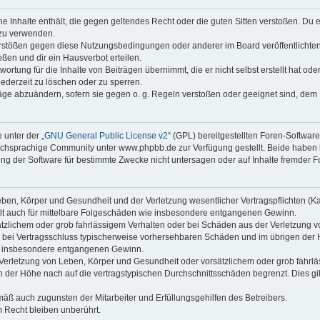
ine Inhalte enthält, die gegen geltendes Recht oder die guten Sitten verstoßen. Du 
 zu verwenden.
erstößen gegen diese Nutzungsbedingungen oder anderer im Board veröffentlichte
ßen und dir ein Hausverbot erteilen.
ortung für die Inhalte von Beiträgen übernimmt, die er nicht selbst erstellt hat od
jederzeit zu löschen oder zu sperren.
räge abzuändern, sofern sie gegen o. g. Regeln verstoßen oder geeignet sind, dem
 unter der „
GNU General Public License v2
“ (GPL) bereitgestellten Foren-Softwa
chsprachige Community unter www.phpbb.de zur Verfügung gestellt. Beide haben ke
g der Software für bestimmte Zwecke nicht untersagen oder auf Inhalte fremder F
ben, Körper und Gesundheit und der Verletzung wesentlicher Vertragspflichten (Kard
gilt auch für mittelbare Folgeschäden wie insbesondere entgangenen Gewinn.
ätzlichem oder grob fahrlässigem Verhalten oder bei Schäden aus der Verletzung 
 die bei Vertragsschluss typischerweise vorhersehbaren Schäden und im übrigen de
wie insbesondere entgangenen Gewinn.
erletzung von Leben, Körper und Gesundheit oder vorsätzlichem oder grob fahrläs
der Höhe nach auf die vertragstypischen Durchschnittsschäden begrenzt. Dies gi
mäß auch zugunsten der Mitarbeiter und Erfüllungsgehilfen des Betreibers.
 Recht bleiben unberührt.