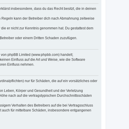
erklärst insbesondere, dass du das Recht besitzt, die in deinen
n Regeln kann der Betreiber dich nach Abmahnung zeitweise
er die er nicht zur Kenntnis genommen hat. Du gestattest dem
 Betreiber oder einem Dritten Schaden zuzufügen.
re von phpBB Limited (www.phpbb.com) handelt;
inen Einfluss auf die Art und Weise, wie die Software
oren Einfluss nehmen.
inalpflichten) nur für Schäden, die auf ein vorsätzliches oder
von Leben, Körper und Gesundheit und der Verletzung
r Höhe nach auf die vertragstypischen Durchschnittsschäden
sigem Verhalten des Betreibers auf die bei Vertragsschluss
lt auch für mittelbare Schäden, insbesondere entgangenen