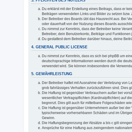
3. PFLICHTEN DES NUTZERS
Du erklärst mit der Erstellung eines Beitrags, dass er ke
Beiträgen verwendeten Links und Bilder zu setzen bzw.
Der Betreiber des Boards übt das Hausrecht aus. Bei V
oder dauerhaft von der Nutzung dieses Boards ausschlie
Du nimmst zur Kenntnis, dass der Betreiber keine Verantw
Betreiber, dein Benutzerkonto, Beiträge und Funktionen 
Du gestattest dem Betreiber darüber hinaus, deine Beit
4. GENERAL PUBLIC LICENSE
Du nimmst zur Kenntnis, dass es sich bei phpBB um eine
deutschsprachige Informationen werden durch die deuts
verwendet wird. Sie können insbesondere die Verwendun
5. GEWÄHRLEISTUNG
Der Betreiber haftet mit Ausnahme der Verletzung von Le
grob fahrlässiges Verhalten zurückzuführen sind. Dies 
Die Haftung ist gegenüber Verbrauchern außer bei vors
wesentlicher Vertragspflichten (Kardinalpflichten) auf
begrenzt. Dies gilt auch für mittelbare Folgeschäden 
Die Haftung ist gegenüber Unternehmern außer bei der V
typischerweise vorhersehbaren Schäden und im Übrigen 
Gewinn.
Die Haftungsbegrenzung der Absätze a bis c gilt sinnge
Ansprüche für eine Haftung aus zwingendem nationalem