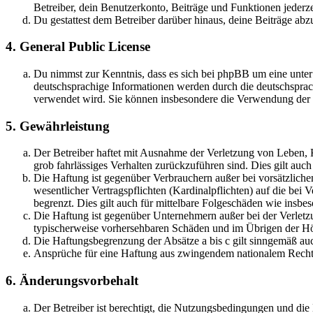
Betreiber, dein Benutzerkonto, Beiträge und Funktionen jederze
Du gestattest dem Betreiber darüber hinaus, deine Beiträge abz
4. General Public License
Du nimmst zur Kenntnis, dass es sich bei phpBB um eine unter
deutschsprachige Informationen werden durch die deutschsprac
verwendet wird. Sie können insbesondere die Verwendung der S
5. Gewährleistung
Der Betreiber haftet mit Ausnahme der Verletzung von Leben, Kö
grob fahrlässiges Verhalten zurückzuführen sind. Dies gilt au
Die Haftung ist gegenüber Verbrauchern außer bei vorsätzlich
wesentlicher Vertragspflichten (Kardinalpflichten) auf die be
begrenzt. Dies gilt auch für mittelbare Folgeschäden wie ins
Die Haftung ist gegenüber Unternehmern außer bei der Verletzu
typischerweise vorhersehbaren Schäden und im Übrigen der Höh
Die Haftungsbegrenzung der Absätze a bis c gilt sinngemäß auc
Ansprüche für eine Haftung aus zwingendem nationalem Recht 
6. Änderungsvorbehalt
Der Betreiber ist berechtigt, die Nutzungsbedingungen und di