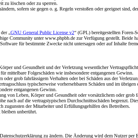
it zu löschen oder zu sperren.
uändern, sofern sie gegen o. g. Regeln verstoßen oder geeignet sind, 
 der „
GNU General Public License v2
“ (GPL) bereitgestellten Foren
hige Community unter www.phpbb.de zur Verfügung gestellt. Beide hab
oftware für bestimmte Zwecke nicht untersagen oder auf Inhalte frem
rper und Gesundheit und der Verletzung wesentlicher Vertragspflichten
ch für mittelbare Folgeschäden wie insbesondere entgangenen Gewinn.
em oder grob fahrlässigem Verhalten oder bei Schäden aus der Verletz
i Vertragsschluss typischerweise vorhersehbaren Schäden und im übrigen
besondere entgangenen Gewinn.
ng von Leben, Körper und Gesundheit oder vorsätzlichem oder grob fah
e nach auf die vertragstypischen Durchschnittsschäden begrenzt. Dies
h zugunsten der Mitarbeiter und Erfüllungsgehilfen des Betreibers.
bleiben unberührt.
e Datenschutzerklärung zu ändern. Die Änderung wird dem Nutzer per E-