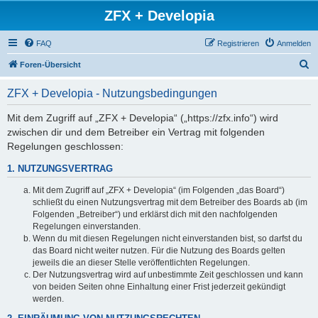
ZFX + Developia
FAQ
Registrieren
Anmelden
S
Foren-Übersicht
u
ZFX + Developia - Nutzungsbedingungen
c
h
Mit dem Zugriff auf „ZFX + Developia“ („https://zfx.info“) wird
zwischen dir und dem Betreiber ein Vertrag mit folgenden
e
Regelungen geschlossen:
1. NUTZUNGSVERTRAG
Mit dem Zugriff auf „ZFX + Developia“ (im Folgenden „das Board“)
schließt du einen Nutzungsvertrag mit dem Betreiber des Boards ab (im
Folgenden „Betreiber“) und erklärst dich mit den nachfolgenden
Regelungen einverstanden.
Wenn du mit diesen Regelungen nicht einverstanden bist, so darfst du
das Board nicht weiter nutzen. Für die Nutzung des Boards gelten
jeweils die an dieser Stelle veröffentlichten Regelungen.
Der Nutzungsvertrag wird auf unbestimmte Zeit geschlossen und kann
von beiden Seiten ohne Einhaltung einer Frist jederzeit gekündigt
werden.