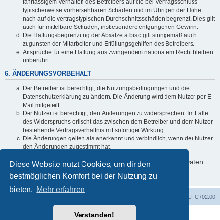
fahrlässigem Verhalten des Betreibers auf die bei Vertragsschluss
typischerweise vorhersehbaren Schäden und im Übrigen der Höhe
nach auf die vertragstypischen Durchschnittsschäden begrenzt. Dies gilt
auch für mittelbare Schäden, insbesondere entgangenen Gewinn.
Die Haftungsbegrenzung der Absätze a bis c gilt sinngemäß auch
zugunsten der Mitarbeiter und Erfüllungsgehilfen des Betreibers.
Ansprüche für eine Haftung aus zwingendem nationalem Recht bleiben
unberührt.
6. ÄNDERUNGSVORBEHALT
Der Betreiber ist berechtigt, die Nutzungsbedingungen und die
Datenschutzerklärung zu ändern. Die Änderung wird dem Nutzer per E-
Mail mitgeteilt.
Der Nutzer ist berechtigt, den Änderungen zu widersprechen. Im Falle
des Widerspruchs erlischt das zwischen dem Betreiber und dem Nutzer
bestehende Vertragsverhältnis mit sofortiger Wirkung.
Die Änderungen gelten als anerkannt und verbindlich, wenn der Nutzer
den Änderungen zugestimmt hat.
Informationen über den Umgang mit deinen persönlichen Daten
Diese Website nutzt Cookies, um dir den
sind in der Datenschutzerklärung enthalten.
bestmöglichen Komfort bei der Nutzung zu
bieten.
Mehr erfahren
Foren-Übersicht
Alle Cookies löschen
Alle Zeiten sind
UTC+02:00
Verstanden!
Powered by
phpBB
® Forum Software © phpBB Limited