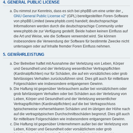
4. GENERAL PUBLIC LICENSE
Du nimmst zur Kenntnis, dass es sich bei phpBB um eine unter der „
GNU General Public License v2
“ (GPL) bereitgestellten Foren-Software
von phpBB Limited (www.phpbb.com) handelt; deutschsprachige
Informationen werden durch die deutschsprachige Community unter
www.phpbb.de zur Verfügung gestellt. Beide haben keinen Einfluss auf
die Art und Weise, wie die Software verwendet wird. Sie können
insbesondere die Verwendung der Software für bestimmte Zwecke nicht
untersagen oder auf Inhalte fremder Foren Einfluss nehmen.
5. GEWÄHRLEISTUNG
Der Betreiber haftet mit Ausnahme der Verletzung von Leben, Körper
und Gesundheit und der Verletzung wesentlicher Vertragspflichten
(Kardinalpflichten) nur für Schäden, die auf ein vorsätzliches oder grob
fahrlässiges Verhalten zurückzuführen sind. Dies gilt auch für mittelbare
Folgeschäden wie insbesondere entgangenen Gewinn.
Die Haftung ist gegenüber Verbrauchern außer bei vorsätzlichem oder
grob fahrlässigem Verhalten oder bei Schäden aus der Verletzung von
Leben, Körper und Gesundheit und der Verletzung wesentlicher
Vertragspflichten (Kardinalpflichten) auf die bei Vertragsschluss
typischerweise vorhersehbaren Schäden und im übrigen der Höhe nach
auf die vertragstypischen Durchschnittsschäden begrenzt. Dies gilt auch
für mittelbare Folgeschäden wie insbesondere entgangenen Gewinn.
Die Haftung ist gegenüber Unternehmern außer bei der Verletzung von
Leben, Körper und Gesundheit oder vorsätzlichem oder grob