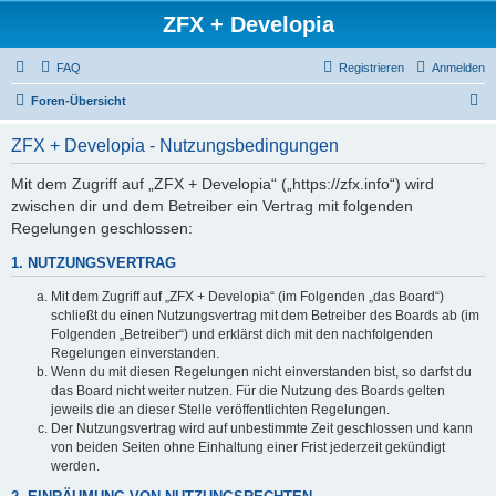
ZFX + Developia
FAQ
Registrieren
Anmelden
S
Foren-Übersicht
u
ZFX + Developia - Nutzungsbedingungen
c
h
Mit dem Zugriff auf „ZFX + Developia“ („https://zfx.info“) wird
zwischen dir und dem Betreiber ein Vertrag mit folgenden
e
Regelungen geschlossen:
1. NUTZUNGSVERTRAG
Mit dem Zugriff auf „ZFX + Developia“ (im Folgenden „das Board“)
schließt du einen Nutzungsvertrag mit dem Betreiber des Boards ab (im
Folgenden „Betreiber“) und erklärst dich mit den nachfolgenden
Regelungen einverstanden.
Wenn du mit diesen Regelungen nicht einverstanden bist, so darfst du
das Board nicht weiter nutzen. Für die Nutzung des Boards gelten
jeweils die an dieser Stelle veröffentlichten Regelungen.
Der Nutzungsvertrag wird auf unbestimmte Zeit geschlossen und kann
von beiden Seiten ohne Einhaltung einer Frist jederzeit gekündigt
werden.