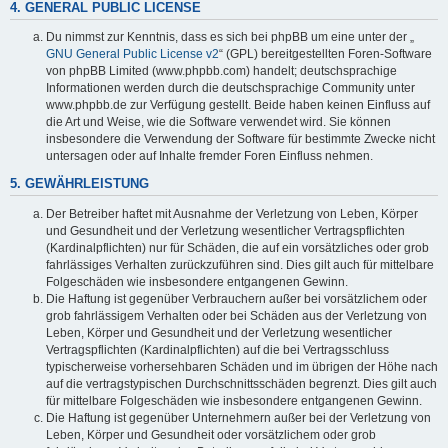
4. GENERAL PUBLIC LICENSE
Du nimmst zur Kenntnis, dass es sich bei phpBB um eine unter der „
GNU General Public License v2
“ (GPL) bereitgestellten Foren-Software
von phpBB Limited (www.phpbb.com) handelt; deutschsprachige
Informationen werden durch die deutschsprachige Community unter
www.phpbb.de zur Verfügung gestellt. Beide haben keinen Einfluss auf
die Art und Weise, wie die Software verwendet wird. Sie können
insbesondere die Verwendung der Software für bestimmte Zwecke nicht
untersagen oder auf Inhalte fremder Foren Einfluss nehmen.
5. GEWÄHRLEISTUNG
Der Betreiber haftet mit Ausnahme der Verletzung von Leben, Körper
und Gesundheit und der Verletzung wesentlicher Vertragspflichten
(Kardinalpflichten) nur für Schäden, die auf ein vorsätzliches oder grob
fahrlässiges Verhalten zurückzuführen sind. Dies gilt auch für mittelbare
Folgeschäden wie insbesondere entgangenen Gewinn.
Die Haftung ist gegenüber Verbrauchern außer bei vorsätzlichem oder
grob fahrlässigem Verhalten oder bei Schäden aus der Verletzung von
Leben, Körper und Gesundheit und der Verletzung wesentlicher
Vertragspflichten (Kardinalpflichten) auf die bei Vertragsschluss
typischerweise vorhersehbaren Schäden und im übrigen der Höhe nach
auf die vertragstypischen Durchschnittsschäden begrenzt. Dies gilt auch
für mittelbare Folgeschäden wie insbesondere entgangenen Gewinn.
Die Haftung ist gegenüber Unternehmern außer bei der Verletzung von
Leben, Körper und Gesundheit oder vorsätzlichem oder grob