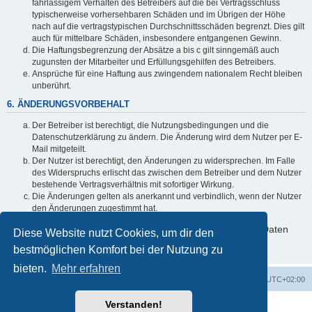
fahrlässigem Verhalten des Betreibers auf die bei Vertragsschluss
typischerweise vorhersehbaren Schäden und im Übrigen der Höhe
nach auf die vertragstypischen Durchschnittsschäden begrenzt. Dies gilt
auch für mittelbare Schäden, insbesondere entgangenen Gewinn.
Die Haftungsbegrenzung der Absätze a bis c gilt sinngemäß auch
zugunsten der Mitarbeiter und Erfüllungsgehilfen des Betreibers.
Ansprüche für eine Haftung aus zwingendem nationalem Recht bleiben
unberührt.
6. ÄNDERUNGSVORBEHALT
Der Betreiber ist berechtigt, die Nutzungsbedingungen und die
Datenschutzerklärung zu ändern. Die Änderung wird dem Nutzer per E-
Mail mitgeteilt.
Der Nutzer ist berechtigt, den Änderungen zu widersprechen. Im Falle
des Widerspruchs erlischt das zwischen dem Betreiber und dem Nutzer
bestehende Vertragsverhältnis mit sofortiger Wirkung.
Die Änderungen gelten als anerkannt und verbindlich, wenn der Nutzer
den Änderungen zugestimmt hat.
Informationen über den Umgang mit deinen persönlichen Daten
Diese Website nutzt Cookies, um dir den
sind in der Datenschutzerklärung enthalten.
bestmöglichen Komfort bei der Nutzung zu
bieten.
Mehr erfahren
Foren-Übersicht
Alle Cookies löschen
Alle Zeiten sind
UTC+02:00
Verstanden!
Powered by
phpBB
® Forum Software © phpBB Limited