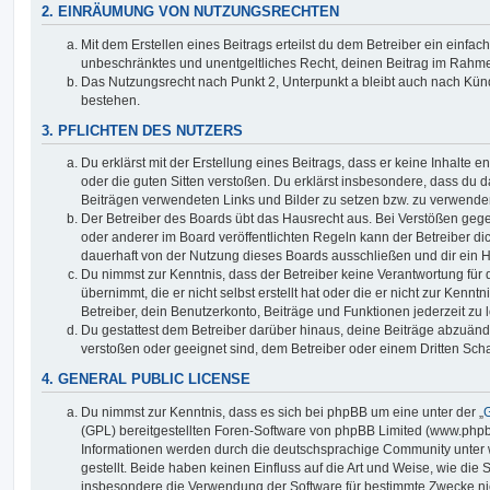
2. EINRÄUMUNG VON NUTZUNGSRECHTEN
Mit dem Erstellen eines Beitrags erteilst du dem Betreiber ein einfach
unbeschränktes und unentgeltliches Recht, deinen Beitrag im Rahm
Das Nutzungsrecht nach Punkt 2, Unterpunkt a bleibt auch nach Kü
bestehen.
3. PFLICHTEN DES NUTZERS
Du erklärst mit der Erstellung eines Beitrags, dass er keine Inhalte e
oder die guten Sitten verstoßen. Du erklärst insbesondere, dass du da
Beiträgen verwendeten Links und Bilder zu setzen bzw. zu verwende
Der Betreiber des Boards übt das Hausrecht aus. Bei Verstößen g
oder anderer im Board veröffentlichten Regeln kann der Betreiber 
dauerhaft von der Nutzung dieses Boards ausschließen und dir ein H
Du nimmst zur Kenntnis, dass der Betreiber keine Verantwortung für d
übernimmt, die er nicht selbst erstellt hat oder die er nicht zur Ken
Betreiber, dein Benutzerkonto, Beiträge und Funktionen jederzeit zu 
Du gestattest dem Betreiber darüber hinaus, deine Beiträge abzuände
verstoßen oder geeignet sind, dem Betreiber oder einem Dritten Sc
4. GENERAL PUBLIC LICENSE
Du nimmst zur Kenntnis, dass es sich bei phpBB um eine unter der „
G
(GPL) bereitgestellten Foren-Software von phpBB Limited (www.php
Informationen werden durch die deutschsprachige Community unter
gestellt. Beide haben keinen Einfluss auf die Art und Weise, wie die
insbesondere die Verwendung der Software für bestimmte Zwecke nic