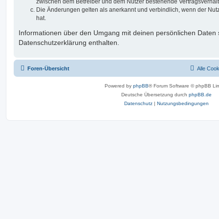
zwischen dem Betreiber und dem Nutzer bestehende Vertragsverhältni
Die Änderungen gelten als anerkannt und verbindlich, wenn der Nu
hat.
Informationen über den Umgang mit deinen persönlichen Daten s
Datenschutzerklärung enthalten.
Foren-Übersicht
Alle Coo
Powered by
phpBB
® Forum Software © phpBB Lim
Deutsche Übersetzung durch
phpBB.de
Datenschutz
|
Nutzungsbedingungen