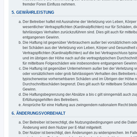
fremder Foren Einfluss nehmen.
5. GEWÄHRLEISTUNG
Der Betreiber haftet mit Ausnahme der Verletzung von Leben, Körpe
wesentlicher Vertragspflichten (Kardinalpflichten) nur für Schäden, di
fahrlässiges Verhalten zurückzuführen sind. Dies gilt auch für mitt
entgangenen Gewinn.
Die Haftung ist gegenüber Verbrauchern außer bei vorsätzlichem ode
bei Schäden aus der Verletzung von Leben, Körper und Gesundheit u
Vertragspflichten (Kardinalpflichten) auf die bei Vertragsschluss t
und im übrigen der Höhe nach auf die vertragstypischen Durchschnit
für mittelbare Folgeschäden wie insbesondere entgangenen Gewinn
Die Haftung ist gegenüber Unternehmern außer bei der Verletzung 
oder vorsätzlichem oder grob fahrlässigem Verhalten des Betreibers 
typischerweise vorhersehbaren Schäden und im Übrigen der Höhe na
Durchschnittsschäden begrenzt. Dies gilt auch für mittelbare Schä
Gewinn.
Die Haftungsbegrenzung der Absätze a bis c gilt sinngemäß auch zug
Erfüllungsgehilfen des Betreibers.
Ansprüche für eine Haftung aus zwingendem nationalem Recht bleib
6. ÄNDERUNGSVORBEHALT
Der Betreiber ist berechtigt, die Nutzungsbedingungen und die Date
Änderung wird dem Nutzer per E-Mail mitgeteilt.
Der Nutzer ist berechtigt, den Änderungen zu widersprechen. Im Fall