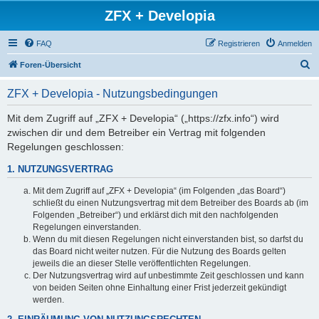
ZFX + Developia
FAQ
Registrieren
Anmelden
S
Foren-Übersicht
u
ZFX + Developia - Nutzungsbedingungen
c
h
Mit dem Zugriff auf „ZFX + Developia“ („https://zfx.info“) wird
zwischen dir und dem Betreiber ein Vertrag mit folgenden
e
Regelungen geschlossen:
1. NUTZUNGSVERTRAG
Mit dem Zugriff auf „ZFX + Developia“ (im Folgenden „das Board“)
schließt du einen Nutzungsvertrag mit dem Betreiber des Boards ab (im
Folgenden „Betreiber“) und erklärst dich mit den nachfolgenden
Regelungen einverstanden.
Wenn du mit diesen Regelungen nicht einverstanden bist, so darfst du
das Board nicht weiter nutzen. Für die Nutzung des Boards gelten
jeweils die an dieser Stelle veröffentlichten Regelungen.
Der Nutzungsvertrag wird auf unbestimmte Zeit geschlossen und kann
von beiden Seiten ohne Einhaltung einer Frist jederzeit gekündigt
werden.