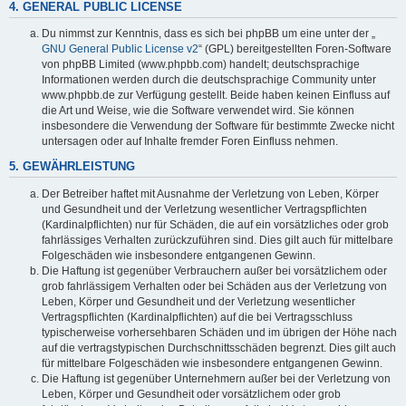
4. GENERAL PUBLIC LICENSE
Du nimmst zur Kenntnis, dass es sich bei phpBB um eine unter der „
GNU General Public License v2
“ (GPL) bereitgestellten Foren-Software
von phpBB Limited (www.phpbb.com) handelt; deutschsprachige
Informationen werden durch die deutschsprachige Community unter
www.phpbb.de zur Verfügung gestellt. Beide haben keinen Einfluss auf
die Art und Weise, wie die Software verwendet wird. Sie können
insbesondere die Verwendung der Software für bestimmte Zwecke nicht
untersagen oder auf Inhalte fremder Foren Einfluss nehmen.
5. GEWÄHRLEISTUNG
Der Betreiber haftet mit Ausnahme der Verletzung von Leben, Körper
und Gesundheit und der Verletzung wesentlicher Vertragspflichten
(Kardinalpflichten) nur für Schäden, die auf ein vorsätzliches oder grob
fahrlässiges Verhalten zurückzuführen sind. Dies gilt auch für mittelbare
Folgeschäden wie insbesondere entgangenen Gewinn.
Die Haftung ist gegenüber Verbrauchern außer bei vorsätzlichem oder
grob fahrlässigem Verhalten oder bei Schäden aus der Verletzung von
Leben, Körper und Gesundheit und der Verletzung wesentlicher
Vertragspflichten (Kardinalpflichten) auf die bei Vertragsschluss
typischerweise vorhersehbaren Schäden und im übrigen der Höhe nach
auf die vertragstypischen Durchschnittsschäden begrenzt. Dies gilt auch
für mittelbare Folgeschäden wie insbesondere entgangenen Gewinn.
Die Haftung ist gegenüber Unternehmern außer bei der Verletzung von
Leben, Körper und Gesundheit oder vorsätzlichem oder grob