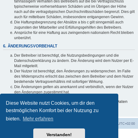
fahrlässigem Verhalten des Betreibers auf die bei Vertragsschluss
typischerweise vorhersehbaren Schäden und im Übrigen der Höhe
nach auf die vertragstypischen Durchschnittsschäden begrenzt. Dies gilt
auch für mittelbare Schäden, insbesondere entgangenen Gewinn.
Die Haftungsbegrenzung der Absätze a bis c gilt sinngemäß auch
zugunsten der Mitarbeiter und Erfüllungsgehilfen des Betreibers.
Ansprüche für eine Haftung aus zwingendem nationalem Recht bleiben
unberührt.
6. ÄNDERUNGSVORBEHALT
Der Betreiber ist berechtigt, die Nutzungsbedingungen und die
Datenschutzerklärung zu ändern. Die Änderung wird dem Nutzer per E-
Mail mitgeteilt.
Der Nutzer ist berechtigt, den Änderungen zu widersprechen. Im Falle
des Widerspruchs erlischt das zwischen dem Betreiber und dem Nutzer
bestehende Vertragsverhältnis mit sofortiger Wirkung.
Die Änderungen gelten als anerkannt und verbindlich, wenn der Nutzer
den Änderungen zugestimmt hat.
Informationen über den Umgang mit deinen persönlichen Daten
Diese Website nutzt Cookies, um dir den
sind in der Datenschutzerklärung enthalten.
bestmöglichen Komfort bei der Nutzung zu
bieten.
Mehr erfahren
Foren-Übersicht
Alle Cookies löschen
Alle Zeiten sind
UTC+02:00
Verstanden!
Powered by
phpBB
® Forum Software © phpBB Limited