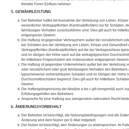
fremder Foren Einfluss nehmen.
5. GEWÄHRLEISTUNG
Der Betreiber haftet mit Ausnahme der Verletzung von Leben, Körpe
wesentlicher Vertragspflichten (Kardinalpflichten) nur für Schäden, di
fahrlässiges Verhalten zurückzuführen sind. Dies gilt auch für mitt
entgangenen Gewinn.
Die Haftung ist gegenüber Verbrauchern außer bei vorsätzlichem ode
bei Schäden aus der Verletzung von Leben, Körper und Gesundheit u
Vertragspflichten (Kardinalpflichten) auf die bei Vertragsschluss t
und im übrigen der Höhe nach auf die vertragstypischen Durchschnit
für mittelbare Folgeschäden wie insbesondere entgangenen Gewinn
Die Haftung ist gegenüber Unternehmern außer bei der Verletzung 
oder vorsätzlichem oder grob fahrlässigem Verhalten des Betreibers 
typischerweise vorhersehbaren Schäden und im Übrigen der Höhe na
Durchschnittsschäden begrenzt. Dies gilt auch für mittelbare Schä
Gewinn.
Die Haftungsbegrenzung der Absätze a bis c gilt sinngemäß auch zug
Erfüllungsgehilfen des Betreibers.
Ansprüche für eine Haftung aus zwingendem nationalem Recht bleib
6. ÄNDERUNGSVORBEHALT
Der Betreiber ist berechtigt, die Nutzungsbedingungen und die Date
Änderung wird dem Nutzer per E-Mail mitgeteilt.
Der Nutzer ist berechtigt, den Änderungen zu widersprechen. Im Fall