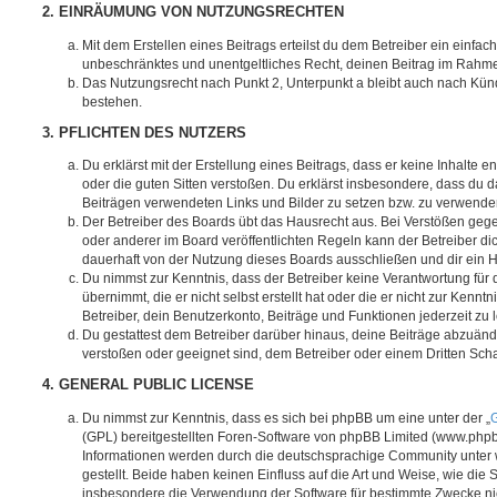
2. EINRÄUMUNG VON NUTZUNGSRECHTEN
Mit dem Erstellen eines Beitrags erteilst du dem Betreiber ein einfach
unbeschränktes und unentgeltliches Recht, deinen Beitrag im Rahm
Das Nutzungsrecht nach Punkt 2, Unterpunkt a bleibt auch nach Kü
bestehen.
3. PFLICHTEN DES NUTZERS
Du erklärst mit der Erstellung eines Beitrags, dass er keine Inhalte e
oder die guten Sitten verstoßen. Du erklärst insbesondere, dass du da
Beiträgen verwendeten Links und Bilder zu setzen bzw. zu verwende
Der Betreiber des Boards übt das Hausrecht aus. Bei Verstößen g
oder anderer im Board veröffentlichten Regeln kann der Betreiber 
dauerhaft von der Nutzung dieses Boards ausschließen und dir ein H
Du nimmst zur Kenntnis, dass der Betreiber keine Verantwortung für d
übernimmt, die er nicht selbst erstellt hat oder die er nicht zur Ken
Betreiber, dein Benutzerkonto, Beiträge und Funktionen jederzeit zu 
Du gestattest dem Betreiber darüber hinaus, deine Beiträge abzuände
verstoßen oder geeignet sind, dem Betreiber oder einem Dritten Sc
4. GENERAL PUBLIC LICENSE
Du nimmst zur Kenntnis, dass es sich bei phpBB um eine unter der „
G
(GPL) bereitgestellten Foren-Software von phpBB Limited (www.php
Informationen werden durch die deutschsprachige Community unter
gestellt. Beide haben keinen Einfluss auf die Art und Weise, wie die
insbesondere die Verwendung der Software für bestimmte Zwecke nic