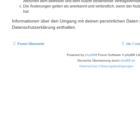
zwischen dem Betreiber und dem Nutzer bestehende Vertragsverhältni
Die Änderungen gelten als anerkannt und verbindlich, wenn der Nu
hat.
Informationen über den Umgang mit deinen persönlichen Daten s
Datenschutzerklärung enthalten.
Foren-Übersicht
Alle Coo
Powered by
phpBB
® Forum Software © phpBB Lim
Deutsche Übersetzung durch
phpBB.de
Datenschutz
|
Nutzungsbedingungen