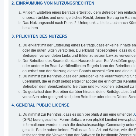
2. EINRÄUMUNG VON NUTZUNGSRECHTEN
Mit dem Erstellen eines Beitrags erteilst du dem Betreiber ein einfach
unbeschränktes und unentgeltliches Recht, deinen Beitrag im Rahm
Das Nutzungsrecht nach Punkt 2, Unterpunkt a bleibt auch nach Kü
bestehen.
3. PFLICHTEN DES NUTZERS
Du erklärst mit der Erstellung eines Beitrags, dass er keine Inhalte e
oder die guten Sitten verstoßen. Du erklärst insbesondere, dass du da
Beiträgen verwendeten Links und Bilder zu setzen bzw. zu verwende
Der Betreiber des Boards übt das Hausrecht aus. Bei Verstößen g
oder anderer im Board veröffentlichten Regeln kann der Betreiber 
dauerhaft von der Nutzung dieses Boards ausschließen und dir ein H
Du nimmst zur Kenntnis, dass der Betreiber keine Verantwortung für d
übernimmt, die er nicht selbst erstellt hat oder die er nicht zur Ken
Betreiber, dein Benutzerkonto, Beiträge und Funktionen jederzeit zu 
Du gestattest dem Betreiber darüber hinaus, deine Beiträge abzuände
verstoßen oder geeignet sind, dem Betreiber oder einem Dritten Sc
4. GENERAL PUBLIC LICENSE
Du nimmst zur Kenntnis, dass es sich bei phpBB um eine unter der „
G
(GPL) bereitgestellten Foren-Software von phpBB Limited (www.php
Informationen werden durch die deutschsprachige Community unter
gestellt. Beide haben keinen Einfluss auf die Art und Weise, wie die
insbesondere die Verwendung der Software für bestimmte Zwecke nic