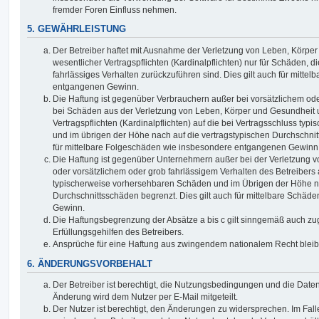
fremder Foren Einfluss nehmen.
5. GEWÄHRLEISTUNG
Der Betreiber haftet mit Ausnahme der Verletzung von Leben, Körpe
wesentlicher Vertragspflichten (Kardinalpflichten) nur für Schäden, di
fahrlässiges Verhalten zurückzuführen sind. Dies gilt auch für mitt
entgangenen Gewinn.
Die Haftung ist gegenüber Verbrauchern außer bei vorsätzlichem ode
bei Schäden aus der Verletzung von Leben, Körper und Gesundheit u
Vertragspflichten (Kardinalpflichten) auf die bei Vertragsschluss t
und im übrigen der Höhe nach auf die vertragstypischen Durchschnit
für mittelbare Folgeschäden wie insbesondere entgangenen Gewinn
Die Haftung ist gegenüber Unternehmern außer bei der Verletzung 
oder vorsätzlichem oder grob fahrlässigem Verhalten des Betreibers 
typischerweise vorhersehbaren Schäden und im Übrigen der Höhe na
Durchschnittsschäden begrenzt. Dies gilt auch für mittelbare Schä
Gewinn.
Die Haftungsbegrenzung der Absätze a bis c gilt sinngemäß auch zug
Erfüllungsgehilfen des Betreibers.
Ansprüche für eine Haftung aus zwingendem nationalem Recht bleib
6. ÄNDERUNGSVORBEHALT
Der Betreiber ist berechtigt, die Nutzungsbedingungen und die Date
Änderung wird dem Nutzer per E-Mail mitgeteilt.
Der Nutzer ist berechtigt, den Änderungen zu widersprechen. Im Fall