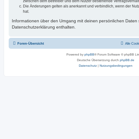
zwischen dem Betreiber und dem Nutzer bestehende Vertragsverhältni
Die Änderungen gelten als anerkannt und verbindlich, wenn der Nu
hat.
Informationen über den Umgang mit deinen persönlichen Daten s
Datenschutzerklärung enthalten.
Foren-Übersicht
Alle Coo
Powered by
phpBB
® Forum Software © phpBB Lim
Deutsche Übersetzung durch
phpBB.de
Datenschutz
|
Nutzungsbedingungen