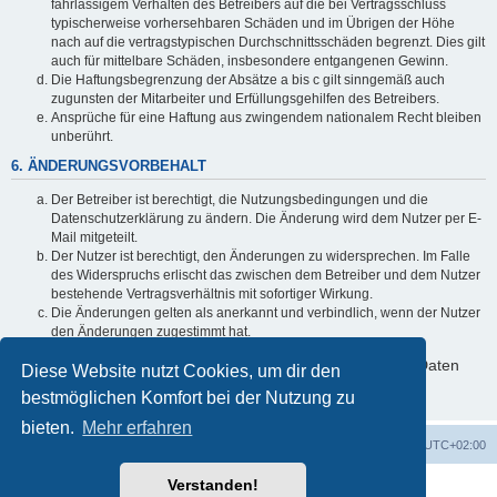
fahrlässigem Verhalten des Betreibers auf die bei Vertragsschluss
typischerweise vorhersehbaren Schäden und im Übrigen der Höhe
nach auf die vertragstypischen Durchschnittsschäden begrenzt. Dies gilt
auch für mittelbare Schäden, insbesondere entgangenen Gewinn.
Die Haftungsbegrenzung der Absätze a bis c gilt sinngemäß auch
zugunsten der Mitarbeiter und Erfüllungsgehilfen des Betreibers.
Ansprüche für eine Haftung aus zwingendem nationalem Recht bleiben
unberührt.
6. ÄNDERUNGSVORBEHALT
Der Betreiber ist berechtigt, die Nutzungsbedingungen und die
Datenschutzerklärung zu ändern. Die Änderung wird dem Nutzer per E-
Mail mitgeteilt.
Der Nutzer ist berechtigt, den Änderungen zu widersprechen. Im Falle
des Widerspruchs erlischt das zwischen dem Betreiber und dem Nutzer
bestehende Vertragsverhältnis mit sofortiger Wirkung.
Die Änderungen gelten als anerkannt und verbindlich, wenn der Nutzer
den Änderungen zugestimmt hat.
Informationen über den Umgang mit deinen persönlichen Daten
Diese Website nutzt Cookies, um dir den
sind in der Datenschutzerklärung enthalten.
bestmöglichen Komfort bei der Nutzung zu
bieten.
Mehr erfahren
Foren-Übersicht
Alle Cookies löschen
Alle Zeiten sind
UTC+02:00
Verstanden!
Powered by
phpBB
® Forum Software © phpBB Limited