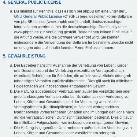
4. GENERAL PUBLIC LICENSE
Du nimmst zur Kenntnis, dass es sich bei phpBB um eine unter der „
GNU General Public License v2
“ (GPL) bereitgestellten Foren-Software
von phpBB Limited (www.phpbb.com) handelt; deutschsprachige
Informationen werden durch die deutschsprachige Community unter
www.phpbb.de zur Verfügung gestellt. Beide haben keinen Einfluss auf
die Art und Weise, wie die Software verwendet wird. Sie können
insbesondere die Verwendung der Software für bestimmte Zwecke nicht
untersagen oder auf Inhalte fremder Foren Einfluss nehmen.
5. GEWÄHRLEISTUNG
Der Betreiber haftet mit Ausnahme der Verletzung von Leben, Körper
und Gesundheit und der Verletzung wesentlicher Vertragspflichten
(Kardinalpflichten) nur für Schäden, die auf ein vorsätzliches oder grob
fahrlässiges Verhalten zurückzuführen sind. Dies gilt auch für mittelbare
Folgeschäden wie insbesondere entgangenen Gewinn.
Die Haftung ist gegenüber Verbrauchern außer bei vorsätzlichem oder
grob fahrlässigem Verhalten oder bei Schäden aus der Verletzung von
Leben, Körper und Gesundheit und der Verletzung wesentlicher
Vertragspflichten (Kardinalpflichten) auf die bei Vertragsschluss
typischerweise vorhersehbaren Schäden und im übrigen der Höhe nach
auf die vertragstypischen Durchschnittsschäden begrenzt. Dies gilt auch
für mittelbare Folgeschäden wie insbesondere entgangenen Gewinn.
Die Haftung ist gegenüber Unternehmern außer bei der Verletzung von
Leben, Körper und Gesundheit oder vorsätzlichem oder grob