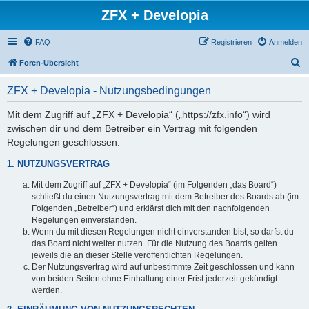
ZFX + Developia
FAQ
Registrieren
Anmelden
S
Foren-Übersicht
u
ZFX + Developia - Nutzungsbedingungen
c
h
Mit dem Zugriff auf „ZFX + Developia“ („https://zfx.info“) wird
zwischen dir und dem Betreiber ein Vertrag mit folgenden
e
Regelungen geschlossen:
1. NUTZUNGSVERTRAG
Mit dem Zugriff auf „ZFX + Developia“ (im Folgenden „das Board“)
schließt du einen Nutzungsvertrag mit dem Betreiber des Boards ab (im
Folgenden „Betreiber“) und erklärst dich mit den nachfolgenden
Regelungen einverstanden.
Wenn du mit diesen Regelungen nicht einverstanden bist, so darfst du
das Board nicht weiter nutzen. Für die Nutzung des Boards gelten
jeweils die an dieser Stelle veröffentlichten Regelungen.
Der Nutzungsvertrag wird auf unbestimmte Zeit geschlossen und kann
von beiden Seiten ohne Einhaltung einer Frist jederzeit gekündigt
werden.