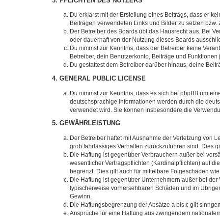
3. PFLICHTEN DES NUTZERS
Du erklärst mit der Erstellung eines Beitrags, dass er ke
Beiträgen verwendeten Links und Bilder zu setzen bzw.
Der Betreiber des Boards übt das Hausrecht aus. Bei V
oder dauerhaft von der Nutzung dieses Boards ausschlie
Du nimmst zur Kenntnis, dass der Betreiber keine Verantw
Betreiber, dein Benutzerkonto, Beiträge und Funktionen 
Du gestattest dem Betreiber darüber hinaus, deine Beit
4. GENERAL PUBLIC LICENSE
Du nimmst zur Kenntnis, dass es sich bei phpBB um eine
deutschsprachige Informationen werden durch die deuts
verwendet wird. Sie können insbesondere die Verwendun
5. GEWÄHRLEISTUNG
Der Betreiber haftet mit Ausnahme der Verletzung von Le
grob fahrlässiges Verhalten zurückzuführen sind. Dies 
Die Haftung ist gegenüber Verbrauchern außer bei vors
wesentlicher Vertragspflichten (Kardinalpflichten) auf
begrenzt. Dies gilt auch für mittelbare Folgeschäden 
Die Haftung ist gegenüber Unternehmern außer bei der V
typischerweise vorhersehbaren Schäden und im Übrigen 
Gewinn.
Die Haftungsbegrenzung der Absätze a bis c gilt sinnge
Ansprüche für eine Haftung aus zwingendem nationalem