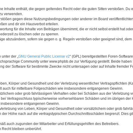
ine Inhalte enthält, die gegen geltendes Recht oder die guten Sitten verstoßen. Du 
 zu verwenden.
erstößen gegen diese Nutzungsbedingungen oder anderer im Board veröffentlichte
ßen und dir ein Hausverbot erteilen.
ortung für die Inhalte von Beiträgen übernimmt, die er nicht selbst erstellt hat od
jederzeit zu löschen oder zu sperren.
räge abzuändern, sofern sie gegen o. g. Regeln verstoßen oder geeignet sind, dem
 unter der „
GNU General Public License v2
“ (GPL) bereitgestellten Foren-Softwa
chsprachige Community unter www.phpbb.de zur Verfügung gestellt. Beide haben ke
g der Software für bestimmte Zwecke nicht untersagen oder auf Inhalte fremder F
ben, Körper und Gesundheit und der Verletzung wesentlicher Vertragspflichten (Kard
gilt auch für mittelbare Folgeschäden wie insbesondere entgangenen Gewinn.
ätzlichem oder grob fahrlässigem Verhalten oder bei Schäden aus der Verletzung 
 die bei Vertragsschluss typischerweise vorhersehbaren Schäden und im übrigen de
wie insbesondere entgangenen Gewinn.
erletzung von Leben, Körper und Gesundheit oder vorsätzlichem oder grob fahrläs
der Höhe nach auf die vertragstypischen Durchschnittsschäden begrenzt. Dies gi
mäß auch zugunsten der Mitarbeiter und Erfüllungsgehilfen des Betreibers.
 Recht bleiben unberührt.