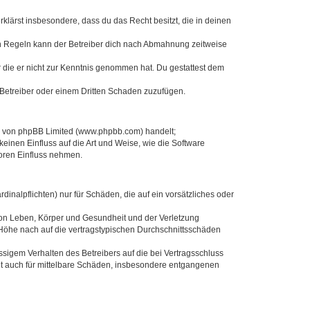
erklärst insbesondere, dass du das Recht besitzt, die in deinen
n Regeln kann der Betreiber dich nach Abmahnung zeitweise
er die er nicht zur Kenntnis genommen hat. Du gestattest dem
 Betreiber oder einem Dritten Schaden zuzufügen.
re von phpBB Limited (www.phpbb.com) handelt;
inen Einfluss auf die Art und Weise, wie die Software
oren Einfluss nehmen.
inalpflichten) nur für Schäden, die auf ein vorsätzliches oder
von Leben, Körper und Gesundheit und der Verletzung
r Höhe nach auf die vertragstypischen Durchschnittsschäden
sigem Verhalten des Betreibers auf die bei Vertragsschluss
lt auch für mittelbare Schäden, insbesondere entgangenen