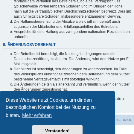
fahrlässigem Verhalten des Betreibers auf die bei Vertragsschluss
typischerweise vorhersehbaren Schäden und im Übrigen der Höhe
nach auf die vertragstypischen Durchschnittsschäden begrenzt. Dies gilt
auch für mittelbare Schäden, insbesondere entgangenen Gewinn.
Die Haftungsbegrenzung der Absätze a bis c gilt sinngemäß auch
zugunsten der Mitarbeiter und Erfüllungsgehilfen des Betreibers.
Ansprüche für eine Haftung aus zwingendem nationalem Recht bleiben
unberührt.
6. ÄNDERUNGSVORBEHALT
Der Betreiber ist berechtigt, die Nutzungsbedingungen und die
Datenschutzerklärung zu ändern. Die Änderung wird dem Nutzer per E-
Mail mitgeteilt.
Der Nutzer ist berechtigt, den Änderungen zu widersprechen. Im Falle
des Widerspruchs erlischt das zwischen dem Betreiber und dem Nutzer
bestehende Vertragsverhältnis mit sofortiger Wirkung.
Die Änderungen gelten als anerkannt und verbindlich, wenn der Nutzer
den Änderungen zugestimmt hat.
Informationen über den Umgang mit deinen persönlichen Daten
Diese Website nutzt Cookies, um dir den
sind in der Datenschutzerklärung enthalten.
bestmöglichen Komfort bei der Nutzung zu
bieten.
Mehr erfahren
Foren-Übersicht
Alle Cookies löschen
Alle Zeiten sind
UTC+02:00
Verstanden!
Powered by
phpBB
® Forum Software © phpBB Limited