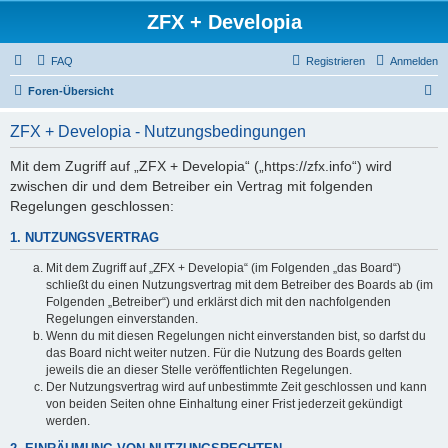
ZFX + Developia
FAQ
Registrieren
Anmelden
S
Foren-Übersicht
u
ZFX + Developia - Nutzungsbedingungen
c
h
Mit dem Zugriff auf „ZFX + Developia“ („https://zfx.info“) wird
zwischen dir und dem Betreiber ein Vertrag mit folgenden
e
Regelungen geschlossen:
1. NUTZUNGSVERTRAG
Mit dem Zugriff auf „ZFX + Developia“ (im Folgenden „das Board“)
schließt du einen Nutzungsvertrag mit dem Betreiber des Boards ab (im
Folgenden „Betreiber“) und erklärst dich mit den nachfolgenden
Regelungen einverstanden.
Wenn du mit diesen Regelungen nicht einverstanden bist, so darfst du
das Board nicht weiter nutzen. Für die Nutzung des Boards gelten
jeweils die an dieser Stelle veröffentlichten Regelungen.
Der Nutzungsvertrag wird auf unbestimmte Zeit geschlossen und kann
von beiden Seiten ohne Einhaltung einer Frist jederzeit gekündigt
werden.