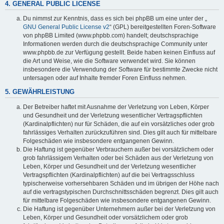
4. GENERAL PUBLIC LICENSE
Du nimmst zur Kenntnis, dass es sich bei phpBB um eine unter der „
GNU General Public License v2
“ (GPL) bereitgestellten Foren-Software
von phpBB Limited (www.phpbb.com) handelt; deutschsprachige
Informationen werden durch die deutschsprachige Community unter
www.phpbb.de zur Verfügung gestellt. Beide haben keinen Einfluss auf
die Art und Weise, wie die Software verwendet wird. Sie können
insbesondere die Verwendung der Software für bestimmte Zwecke nicht
untersagen oder auf Inhalte fremder Foren Einfluss nehmen.
5. GEWÄHRLEISTUNG
Der Betreiber haftet mit Ausnahme der Verletzung von Leben, Körper
und Gesundheit und der Verletzung wesentlicher Vertragspflichten
(Kardinalpflichten) nur für Schäden, die auf ein vorsätzliches oder grob
fahrlässiges Verhalten zurückzuführen sind. Dies gilt auch für mittelbare
Folgeschäden wie insbesondere entgangenen Gewinn.
Die Haftung ist gegenüber Verbrauchern außer bei vorsätzlichem oder
grob fahrlässigem Verhalten oder bei Schäden aus der Verletzung von
Leben, Körper und Gesundheit und der Verletzung wesentlicher
Vertragspflichten (Kardinalpflichten) auf die bei Vertragsschluss
typischerweise vorhersehbaren Schäden und im übrigen der Höhe nach
auf die vertragstypischen Durchschnittsschäden begrenzt. Dies gilt auch
für mittelbare Folgeschäden wie insbesondere entgangenen Gewinn.
Die Haftung ist gegenüber Unternehmern außer bei der Verletzung von
Leben, Körper und Gesundheit oder vorsätzlichem oder grob