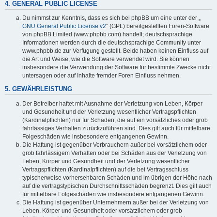
4. GENERAL PUBLIC LICENSE
Du nimmst zur Kenntnis, dass es sich bei phpBB um eine unter der „
GNU General Public License v2
“ (GPL) bereitgestellten Foren-Software
von phpBB Limited (www.phpbb.com) handelt; deutschsprachige
Informationen werden durch die deutschsprachige Community unter
www.phpbb.de zur Verfügung gestellt. Beide haben keinen Einfluss auf
die Art und Weise, wie die Software verwendet wird. Sie können
insbesondere die Verwendung der Software für bestimmte Zwecke nicht
untersagen oder auf Inhalte fremder Foren Einfluss nehmen.
5. GEWÄHRLEISTUNG
Der Betreiber haftet mit Ausnahme der Verletzung von Leben, Körper
und Gesundheit und der Verletzung wesentlicher Vertragspflichten
(Kardinalpflichten) nur für Schäden, die auf ein vorsätzliches oder grob
fahrlässiges Verhalten zurückzuführen sind. Dies gilt auch für mittelbare
Folgeschäden wie insbesondere entgangenen Gewinn.
Die Haftung ist gegenüber Verbrauchern außer bei vorsätzlichem oder
grob fahrlässigem Verhalten oder bei Schäden aus der Verletzung von
Leben, Körper und Gesundheit und der Verletzung wesentlicher
Vertragspflichten (Kardinalpflichten) auf die bei Vertragsschluss
typischerweise vorhersehbaren Schäden und im übrigen der Höhe nach
auf die vertragstypischen Durchschnittsschäden begrenzt. Dies gilt auch
für mittelbare Folgeschäden wie insbesondere entgangenen Gewinn.
Die Haftung ist gegenüber Unternehmern außer bei der Verletzung von
Leben, Körper und Gesundheit oder vorsätzlichem oder grob