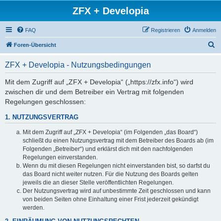
ZFX + Developia
FAQ
Registrieren
Anmelden
S
Foren-Übersicht
u
ZFX + Developia - Nutzungsbedingungen
c
h
Mit dem Zugriff auf „ZFX + Developia“ („https://zfx.info“) wird
zwischen dir und dem Betreiber ein Vertrag mit folgenden
e
Regelungen geschlossen:
1. NUTZUNGSVERTRAG
Mit dem Zugriff auf „ZFX + Developia“ (im Folgenden „das Board“)
schließt du einen Nutzungsvertrag mit dem Betreiber des Boards ab (im
Folgenden „Betreiber“) und erklärst dich mit den nachfolgenden
Regelungen einverstanden.
Wenn du mit diesen Regelungen nicht einverstanden bist, so darfst du
das Board nicht weiter nutzen. Für die Nutzung des Boards gelten
jeweils die an dieser Stelle veröffentlichten Regelungen.
Der Nutzungsvertrag wird auf unbestimmte Zeit geschlossen und kann
von beiden Seiten ohne Einhaltung einer Frist jederzeit gekündigt
werden.