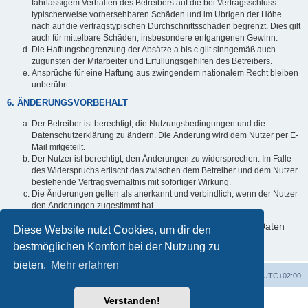
fahrlässigem Verhalten des Betreibers auf die bei Vertragsschluss
typischerweise vorhersehbaren Schäden und im Übrigen der Höhe
nach auf die vertragstypischen Durchschnittsschäden begrenzt. Dies gilt
auch für mittelbare Schäden, insbesondere entgangenen Gewinn.
Die Haftungsbegrenzung der Absätze a bis c gilt sinngemäß auch
zugunsten der Mitarbeiter und Erfüllungsgehilfen des Betreibers.
Ansprüche für eine Haftung aus zwingendem nationalem Recht bleiben
unberührt.
6. ÄNDERUNGSVORBEHALT
Der Betreiber ist berechtigt, die Nutzungsbedingungen und die
Datenschutzerklärung zu ändern. Die Änderung wird dem Nutzer per E-
Mail mitgeteilt.
Der Nutzer ist berechtigt, den Änderungen zu widersprechen. Im Falle
des Widerspruchs erlischt das zwischen dem Betreiber und dem Nutzer
bestehende Vertragsverhältnis mit sofortiger Wirkung.
Die Änderungen gelten als anerkannt und verbindlich, wenn der Nutzer
den Änderungen zugestimmt hat.
Informationen über den Umgang mit deinen persönlichen Daten
Diese Website nutzt Cookies, um dir den
sind in der Datenschutzerklärung enthalten.
bestmöglichen Komfort bei der Nutzung zu
bieten.
Mehr erfahren
Foren-Übersicht
Alle Cookies löschen
Alle Zeiten sind
UTC+02:00
Verstanden!
Powered by
phpBB
® Forum Software © phpBB Limited