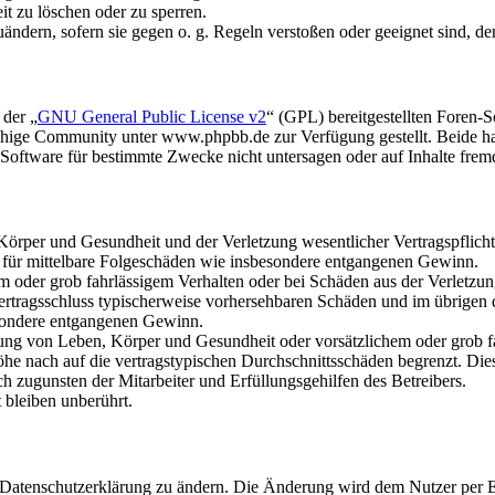
it zu löschen oder zu sperren.
uändern, sofern sie gegen o. g. Regeln verstoßen oder geeignet sind, 
 der „
GNU General Public License v2
“ (GPL) bereitgestellten Foren
hige Community unter www.phpbb.de zur Verfügung gestellt. Beide hab
oftware für bestimmte Zwecke nicht untersagen oder auf Inhalte frem
rper und Gesundheit und der Verletzung wesentlicher Vertragspflichten
ch für mittelbare Folgeschäden wie insbesondere entgangenen Gewinn.
em oder grob fahrlässigem Verhalten oder bei Schäden aus der Verletz
i Vertragsschluss typischerweise vorhersehbaren Schäden und im übrigen
besondere entgangenen Gewinn.
ng von Leben, Körper und Gesundheit oder vorsätzlichem oder grob fah
e nach auf die vertragstypischen Durchschnittsschäden begrenzt. Dies
h zugunsten der Mitarbeiter und Erfüllungsgehilfen des Betreibers.
bleiben unberührt.
e Datenschutzerklärung zu ändern. Die Änderung wird dem Nutzer per E-