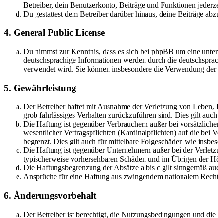
Betreiber, dein Benutzerkonto, Beiträge und Funktionen jederze
Du gestattest dem Betreiber darüber hinaus, deine Beiträge abz
4. General Public License
Du nimmst zur Kenntnis, dass es sich bei phpBB um eine unter
deutschsprachige Informationen werden durch die deutschsprac
verwendet wird. Sie können insbesondere die Verwendung der S
5. Gewährleistung
Der Betreiber haftet mit Ausnahme der Verletzung von Leben, Kö
grob fahrlässiges Verhalten zurückzuführen sind. Dies gilt au
Die Haftung ist gegenüber Verbrauchern außer bei vorsätzlich
wesentlicher Vertragspflichten (Kardinalpflichten) auf die be
begrenzt. Dies gilt auch für mittelbare Folgeschäden wie ins
Die Haftung ist gegenüber Unternehmern außer bei der Verletzu
typischerweise vorhersehbaren Schäden und im Übrigen der Höh
Die Haftungsbegrenzung der Absätze a bis c gilt sinngemäß auc
Ansprüche für eine Haftung aus zwingendem nationalem Recht 
6. Änderungsvorbehalt
Der Betreiber ist berechtigt, die Nutzungsbedingungen und di