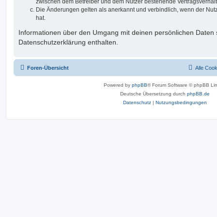
zwischen dem Betreiber und dem Nutzer bestehende Vertragsverhältni
Die Änderungen gelten als anerkannt und verbindlich, wenn der Nu
hat.
Informationen über den Umgang mit deinen persönlichen Daten s
Datenschutzerklärung enthalten.
Foren-Übersicht
Alle Coo
Powered by
phpBB
® Forum Software © phpBB Lim
Deutsche Übersetzung durch
phpBB.de
Datenschutz
|
Nutzungsbedingungen