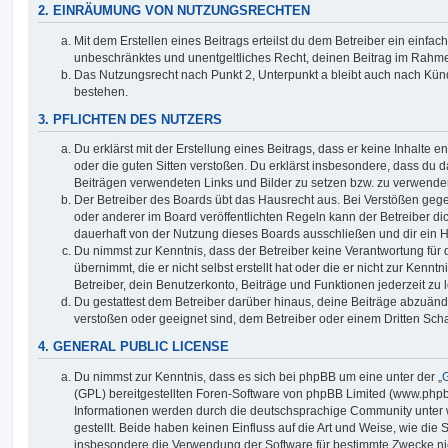
2. EINRÄUMUNG VON NUTZUNGSRECHTEN
Mit dem Erstellen eines Beitrags erteilst du dem Betreiber ein einfach
unbeschränktes und unentgeltliches Recht, deinen Beitrag im Rahm
Das Nutzungsrecht nach Punkt 2, Unterpunkt a bleibt auch nach Kü
bestehen.
3. PFLICHTEN DES NUTZERS
Du erklärst mit der Erstellung eines Beitrags, dass er keine Inhalte e
oder die guten Sitten verstoßen. Du erklärst insbesondere, dass du da
Beiträgen verwendeten Links und Bilder zu setzen bzw. zu verwende
Der Betreiber des Boards übt das Hausrecht aus. Bei Verstößen g
oder anderer im Board veröffentlichten Regeln kann der Betreiber 
dauerhaft von der Nutzung dieses Boards ausschließen und dir ein H
Du nimmst zur Kenntnis, dass der Betreiber keine Verantwortung für d
übernimmt, die er nicht selbst erstellt hat oder die er nicht zur Ken
Betreiber, dein Benutzerkonto, Beiträge und Funktionen jederzeit zu 
Du gestattest dem Betreiber darüber hinaus, deine Beiträge abzuände
verstoßen oder geeignet sind, dem Betreiber oder einem Dritten Sc
4. GENERAL PUBLIC LICENSE
Du nimmst zur Kenntnis, dass es sich bei phpBB um eine unter der „
G
(GPL) bereitgestellten Foren-Software von phpBB Limited (www.php
Informationen werden durch die deutschsprachige Community unter
gestellt. Beide haben keinen Einfluss auf die Art und Weise, wie die
insbesondere die Verwendung der Software für bestimmte Zwecke nic