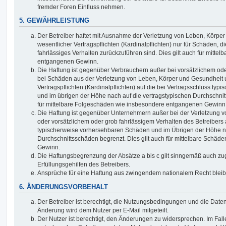
fremder Foren Einfluss nehmen.
5. GEWÄHRLEISTUNG
Der Betreiber haftet mit Ausnahme der Verletzung von Leben, Körpe
wesentlicher Vertragspflichten (Kardinalpflichten) nur für Schäden, di
fahrlässiges Verhalten zurückzuführen sind. Dies gilt auch für mitt
entgangenen Gewinn.
Die Haftung ist gegenüber Verbrauchern außer bei vorsätzlichem ode
bei Schäden aus der Verletzung von Leben, Körper und Gesundheit u
Vertragspflichten (Kardinalpflichten) auf die bei Vertragsschluss t
und im übrigen der Höhe nach auf die vertragstypischen Durchschnit
für mittelbare Folgeschäden wie insbesondere entgangenen Gewinn
Die Haftung ist gegenüber Unternehmern außer bei der Verletzung 
oder vorsätzlichem oder grob fahrlässigem Verhalten des Betreibers 
typischerweise vorhersehbaren Schäden und im Übrigen der Höhe na
Durchschnittsschäden begrenzt. Dies gilt auch für mittelbare Schä
Gewinn.
Die Haftungsbegrenzung der Absätze a bis c gilt sinngemäß auch zug
Erfüllungsgehilfen des Betreibers.
Ansprüche für eine Haftung aus zwingendem nationalem Recht bleib
6. ÄNDERUNGSVORBEHALT
Der Betreiber ist berechtigt, die Nutzungsbedingungen und die Date
Änderung wird dem Nutzer per E-Mail mitgeteilt.
Der Nutzer ist berechtigt, den Änderungen zu widersprechen. Im Fall