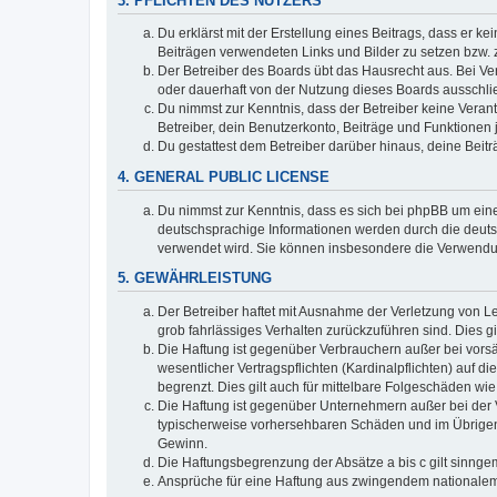
3. PFLICHTEN DES NUTZERS
Du erklärst mit der Erstellung eines Beitrags, dass er ke
Beiträgen verwendeten Links und Bilder zu setzen bzw.
Der Betreiber des Boards übt das Hausrecht aus. Bei V
oder dauerhaft von der Nutzung dieses Boards ausschlie
Du nimmst zur Kenntnis, dass der Betreiber keine Verantw
Betreiber, dein Benutzerkonto, Beiträge und Funktionen 
Du gestattest dem Betreiber darüber hinaus, deine Beit
4. GENERAL PUBLIC LICENSE
Du nimmst zur Kenntnis, dass es sich bei phpBB um eine
deutschsprachige Informationen werden durch die deuts
verwendet wird. Sie können insbesondere die Verwendun
5. GEWÄHRLEISTUNG
Der Betreiber haftet mit Ausnahme der Verletzung von Le
grob fahrlässiges Verhalten zurückzuführen sind. Dies 
Die Haftung ist gegenüber Verbrauchern außer bei vors
wesentlicher Vertragspflichten (Kardinalpflichten) auf
begrenzt. Dies gilt auch für mittelbare Folgeschäden 
Die Haftung ist gegenüber Unternehmern außer bei der V
typischerweise vorhersehbaren Schäden und im Übrigen 
Gewinn.
Die Haftungsbegrenzung der Absätze a bis c gilt sinnge
Ansprüche für eine Haftung aus zwingendem nationalem