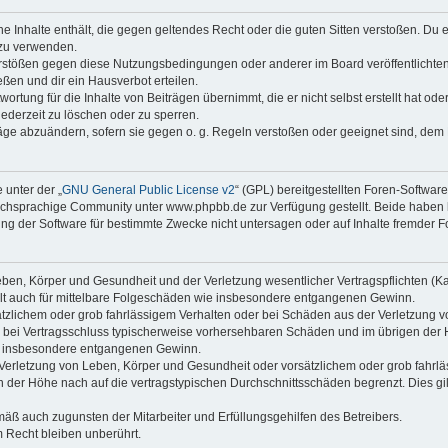
ine Inhalte enthält, die gegen geltendes Recht oder die guten Sitten verstoßen. Du 
 zu verwenden.
erstößen gegen diese Nutzungsbedingungen oder anderer im Board veröffentlichte
ßen und dir ein Hausverbot erteilen.
ortung für die Inhalte von Beiträgen übernimmt, die er nicht selbst erstellt hat od
jederzeit zu löschen oder zu sperren.
räge abzuändern, sofern sie gegen o. g. Regeln verstoßen oder geeignet sind, dem
 unter der „
GNU General Public License v2
“ (GPL) bereitgestellten Foren-Softwa
chsprachige Community unter www.phpbb.de zur Verfügung gestellt. Beide haben ke
g der Software für bestimmte Zwecke nicht untersagen oder auf Inhalte fremder F
ben, Körper und Gesundheit und der Verletzung wesentlicher Vertragspflichten (Kard
gilt auch für mittelbare Folgeschäden wie insbesondere entgangenen Gewinn.
ätzlichem oder grob fahrlässigem Verhalten oder bei Schäden aus der Verletzung 
 die bei Vertragsschluss typischerweise vorhersehbaren Schäden und im übrigen de
wie insbesondere entgangenen Gewinn.
erletzung von Leben, Körper und Gesundheit oder vorsätzlichem oder grob fahrläs
der Höhe nach auf die vertragstypischen Durchschnittsschäden begrenzt. Dies gi
mäß auch zugunsten der Mitarbeiter und Erfüllungsgehilfen des Betreibers.
 Recht bleiben unberührt.