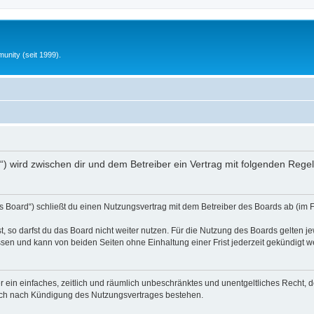
unity (seit 1999).
nfo“) wird zwischen dir und dem Betreiber ein Vertrag mit folgenden Reg
s Board“) schließt du einen Nutzungsvertrag mit dem Betreiber des Boards ab (im 
 so darfst du das Board nicht weiter nutzen. Für die Nutzung des Boards gelten jew
sen und kann von beiden Seiten ohne Einhaltung einer Frist jederzeit gekündigt w
ber ein einfaches, zeitlich und räumlich unbeschränktes und unentgeltliches Recht
auch nach Kündigung des Nutzungsvertrages bestehen.