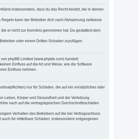
erklärst insbesondere, dass du das Recht besitzt, die in deinen
n Regeln kann der Betreiber dich nach Abmahnung zeitweise
er die er nicht zur Kenntnis genommen hat. Du gestattest dem
 Betreiber oder einem Dritten Schaden zuzufügen.
re von phpBB Limited (www.phpbb.com) handelt;
inen Einfluss auf die Art und Weise, wie die Software
oren Einfluss nehmen.
inalpflichten) nur für Schäden, die auf ein vorsätzliches oder
von Leben, Körper und Gesundheit und der Verletzung
r Höhe nach auf die vertragstypischen Durchschnittsschäden
sigem Verhalten des Betreibers auf die bei Vertragsschluss
lt auch für mittelbare Schäden, insbesondere entgangenen