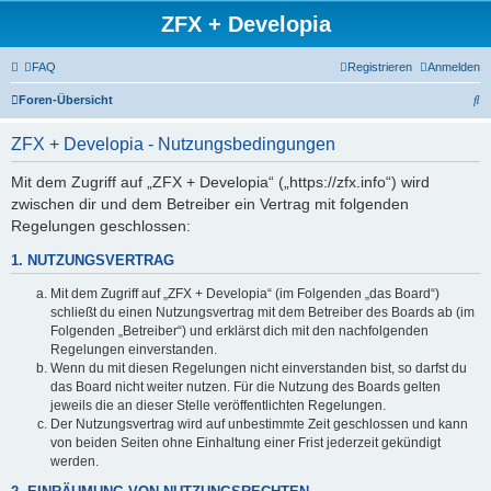
ZFX + Developia
FAQ
Registrieren
Anmelden
S
Foren-Übersicht
u
ZFX + Developia - Nutzungsbedingungen
c
h
Mit dem Zugriff auf „ZFX + Developia“ („https://zfx.info“) wird
zwischen dir und dem Betreiber ein Vertrag mit folgenden
e
Regelungen geschlossen:
1. NUTZUNGSVERTRAG
Mit dem Zugriff auf „ZFX + Developia“ (im Folgenden „das Board“)
schließt du einen Nutzungsvertrag mit dem Betreiber des Boards ab (im
Folgenden „Betreiber“) und erklärst dich mit den nachfolgenden
Regelungen einverstanden.
Wenn du mit diesen Regelungen nicht einverstanden bist, so darfst du
das Board nicht weiter nutzen. Für die Nutzung des Boards gelten
jeweils die an dieser Stelle veröffentlichten Regelungen.
Der Nutzungsvertrag wird auf unbestimmte Zeit geschlossen und kann
von beiden Seiten ohne Einhaltung einer Frist jederzeit gekündigt
werden.