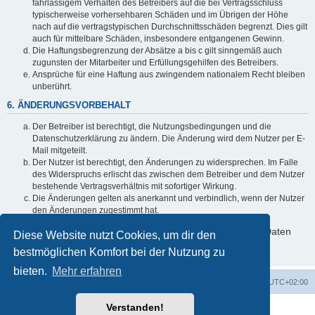
fahrlässigem Verhalten des Betreibers auf die bei Vertragsschluss
typischerweise vorhersehbaren Schäden und im Übrigen der Höhe
nach auf die vertragstypischen Durchschnittsschäden begrenzt. Dies gilt
auch für mittelbare Schäden, insbesondere entgangenen Gewinn.
Die Haftungsbegrenzung der Absätze a bis c gilt sinngemäß auch
zugunsten der Mitarbeiter und Erfüllungsgehilfen des Betreibers.
Ansprüche für eine Haftung aus zwingendem nationalem Recht bleiben
unberührt.
6. ÄNDERUNGSVORBEHALT
Der Betreiber ist berechtigt, die Nutzungsbedingungen und die
Datenschutzerklärung zu ändern. Die Änderung wird dem Nutzer per E-
Mail mitgeteilt.
Der Nutzer ist berechtigt, den Änderungen zu widersprechen. Im Falle
des Widerspruchs erlischt das zwischen dem Betreiber und dem Nutzer
bestehende Vertragsverhältnis mit sofortiger Wirkung.
Die Änderungen gelten als anerkannt und verbindlich, wenn der Nutzer
den Änderungen zugestimmt hat.
Informationen über den Umgang mit deinen persönlichen Daten
Diese Website nutzt Cookies, um dir den
sind in der Datenschutzerklärung enthalten.
bestmöglichen Komfort bei der Nutzung zu
bieten.
Mehr erfahren
Foren-Übersicht
Alle Cookies löschen
Alle Zeiten sind
UTC+02:00
Verstanden!
Powered by
phpBB
® Forum Software © phpBB Limited