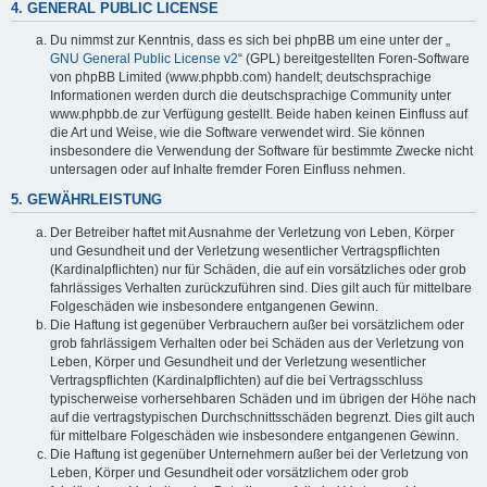
4. GENERAL PUBLIC LICENSE
Du nimmst zur Kenntnis, dass es sich bei phpBB um eine unter der „
GNU General Public License v2
“ (GPL) bereitgestellten Foren-Software
von phpBB Limited (www.phpbb.com) handelt; deutschsprachige
Informationen werden durch die deutschsprachige Community unter
www.phpbb.de zur Verfügung gestellt. Beide haben keinen Einfluss auf
die Art und Weise, wie die Software verwendet wird. Sie können
insbesondere die Verwendung der Software für bestimmte Zwecke nicht
untersagen oder auf Inhalte fremder Foren Einfluss nehmen.
5. GEWÄHRLEISTUNG
Der Betreiber haftet mit Ausnahme der Verletzung von Leben, Körper
und Gesundheit und der Verletzung wesentlicher Vertragspflichten
(Kardinalpflichten) nur für Schäden, die auf ein vorsätzliches oder grob
fahrlässiges Verhalten zurückzuführen sind. Dies gilt auch für mittelbare
Folgeschäden wie insbesondere entgangenen Gewinn.
Die Haftung ist gegenüber Verbrauchern außer bei vorsätzlichem oder
grob fahrlässigem Verhalten oder bei Schäden aus der Verletzung von
Leben, Körper und Gesundheit und der Verletzung wesentlicher
Vertragspflichten (Kardinalpflichten) auf die bei Vertragsschluss
typischerweise vorhersehbaren Schäden und im übrigen der Höhe nach
auf die vertragstypischen Durchschnittsschäden begrenzt. Dies gilt auch
für mittelbare Folgeschäden wie insbesondere entgangenen Gewinn.
Die Haftung ist gegenüber Unternehmern außer bei der Verletzung von
Leben, Körper und Gesundheit oder vorsätzlichem oder grob