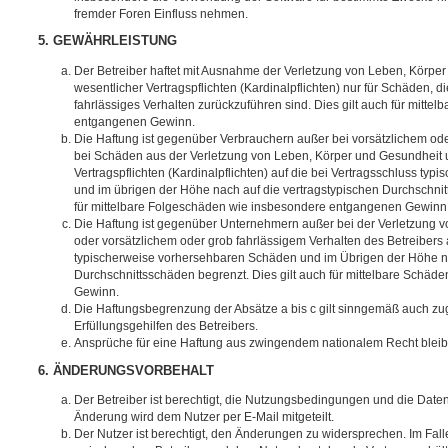
fremder Foren Einfluss nehmen.
5. GEWÄHRLEISTUNG
Der Betreiber haftet mit Ausnahme der Verletzung von Leben, Körpe
wesentlicher Vertragspflichten (Kardinalpflichten) nur für Schäden, di
fahrlässiges Verhalten zurückzuführen sind. Dies gilt auch für mitt
entgangenen Gewinn.
Die Haftung ist gegenüber Verbrauchern außer bei vorsätzlichem ode
bei Schäden aus der Verletzung von Leben, Körper und Gesundheit u
Vertragspflichten (Kardinalpflichten) auf die bei Vertragsschluss t
und im übrigen der Höhe nach auf die vertragstypischen Durchschnit
für mittelbare Folgeschäden wie insbesondere entgangenen Gewinn
Die Haftung ist gegenüber Unternehmern außer bei der Verletzung 
oder vorsätzlichem oder grob fahrlässigem Verhalten des Betreibers 
typischerweise vorhersehbaren Schäden und im Übrigen der Höhe na
Durchschnittsschäden begrenzt. Dies gilt auch für mittelbare Schä
Gewinn.
Die Haftungsbegrenzung der Absätze a bis c gilt sinngemäß auch zug
Erfüllungsgehilfen des Betreibers.
Ansprüche für eine Haftung aus zwingendem nationalem Recht bleib
6. ÄNDERUNGSVORBEHALT
Der Betreiber ist berechtigt, die Nutzungsbedingungen und die Date
Änderung wird dem Nutzer per E-Mail mitgeteilt.
Der Nutzer ist berechtigt, den Änderungen zu widersprechen. Im Fall