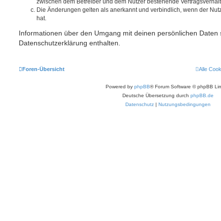
zwischen dem Betreiber und dem Nutzer bestehende Vertragsverhältni
Die Änderungen gelten als anerkannt und verbindlich, wenn der Nu
hat.
Informationen über den Umgang mit deinen persönlichen Daten s
Datenschutzerklärung enthalten.
Foren-Übersicht
Alle Coo
Powered by
phpBB
® Forum Software © phpBB Lim
Deutsche Übersetzung durch
phpBB.de
Datenschutz
|
Nutzungsbedingungen