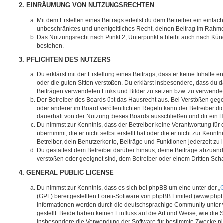
2. EINRÄUMUNG VON NUTZUNGSRECHTEN
Mit dem Erstellen eines Beitrags erteilst du dem Betreiber ein einfach
unbeschränktes und unentgeltliches Recht, deinen Beitrag im Rahm
Das Nutzungsrecht nach Punkt 2, Unterpunkt a bleibt auch nach Kü
bestehen.
3. PFLICHTEN DES NUTZERS
Du erklärst mit der Erstellung eines Beitrags, dass er keine Inhalte e
oder die guten Sitten verstoßen. Du erklärst insbesondere, dass du da
Beiträgen verwendeten Links und Bilder zu setzen bzw. zu verwende
Der Betreiber des Boards übt das Hausrecht aus. Bei Verstößen g
oder anderer im Board veröffentlichten Regeln kann der Betreiber 
dauerhaft von der Nutzung dieses Boards ausschließen und dir ein H
Du nimmst zur Kenntnis, dass der Betreiber keine Verantwortung für d
übernimmt, die er nicht selbst erstellt hat oder die er nicht zur Ken
Betreiber, dein Benutzerkonto, Beiträge und Funktionen jederzeit zu 
Du gestattest dem Betreiber darüber hinaus, deine Beiträge abzuände
verstoßen oder geeignet sind, dem Betreiber oder einem Dritten Sc
4. GENERAL PUBLIC LICENSE
Du nimmst zur Kenntnis, dass es sich bei phpBB um eine unter der „
G
(GPL) bereitgestellten Foren-Software von phpBB Limited (www.php
Informationen werden durch die deutschsprachige Community unter
gestellt. Beide haben keinen Einfluss auf die Art und Weise, wie die
insbesondere die Verwendung der Software für bestimmte Zwecke nic