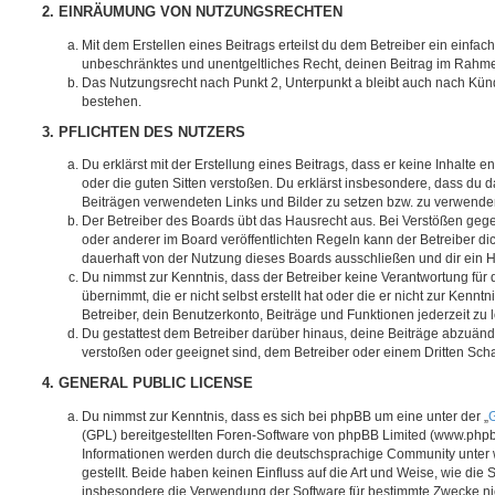
2. EINRÄUMUNG VON NUTZUNGSRECHTEN
Mit dem Erstellen eines Beitrags erteilst du dem Betreiber ein einfach
unbeschränktes und unentgeltliches Recht, deinen Beitrag im Rahm
Das Nutzungsrecht nach Punkt 2, Unterpunkt a bleibt auch nach Kü
bestehen.
3. PFLICHTEN DES NUTZERS
Du erklärst mit der Erstellung eines Beitrags, dass er keine Inhalte e
oder die guten Sitten verstoßen. Du erklärst insbesondere, dass du da
Beiträgen verwendeten Links und Bilder zu setzen bzw. zu verwende
Der Betreiber des Boards übt das Hausrecht aus. Bei Verstößen g
oder anderer im Board veröffentlichten Regeln kann der Betreiber 
dauerhaft von der Nutzung dieses Boards ausschließen und dir ein H
Du nimmst zur Kenntnis, dass der Betreiber keine Verantwortung für d
übernimmt, die er nicht selbst erstellt hat oder die er nicht zur Ken
Betreiber, dein Benutzerkonto, Beiträge und Funktionen jederzeit zu 
Du gestattest dem Betreiber darüber hinaus, deine Beiträge abzuände
verstoßen oder geeignet sind, dem Betreiber oder einem Dritten Sc
4. GENERAL PUBLIC LICENSE
Du nimmst zur Kenntnis, dass es sich bei phpBB um eine unter der „
G
(GPL) bereitgestellten Foren-Software von phpBB Limited (www.php
Informationen werden durch die deutschsprachige Community unter
gestellt. Beide haben keinen Einfluss auf die Art und Weise, wie die
insbesondere die Verwendung der Software für bestimmte Zwecke nic