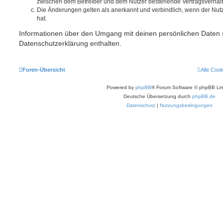
zwischen dem Betreiber und dem Nutzer bestehende Vertragsverhältni
Die Änderungen gelten als anerkannt und verbindlich, wenn der Nu
hat.
Informationen über den Umgang mit deinen persönlichen Daten s
Datenschutzerklärung enthalten.
Foren-Übersicht
Alle Coo
Powered by
phpBB
® Forum Software © phpBB Lim
Deutsche Übersetzung durch
phpBB.de
Datenschutz
|
Nutzungsbedingungen