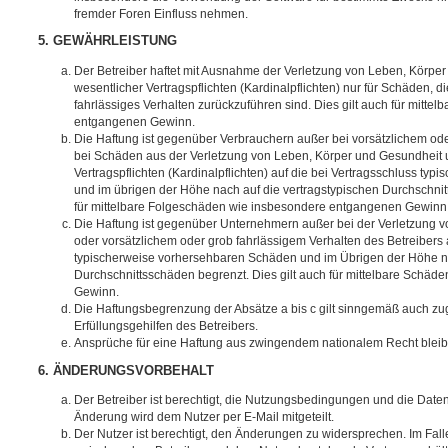
fremder Foren Einfluss nehmen.
5. GEWÄHRLEISTUNG
Der Betreiber haftet mit Ausnahme der Verletzung von Leben, Körpe
wesentlicher Vertragspflichten (Kardinalpflichten) nur für Schäden, di
fahrlässiges Verhalten zurückzuführen sind. Dies gilt auch für mitt
entgangenen Gewinn.
Die Haftung ist gegenüber Verbrauchern außer bei vorsätzlichem ode
bei Schäden aus der Verletzung von Leben, Körper und Gesundheit u
Vertragspflichten (Kardinalpflichten) auf die bei Vertragsschluss t
und im übrigen der Höhe nach auf die vertragstypischen Durchschnit
für mittelbare Folgeschäden wie insbesondere entgangenen Gewinn
Die Haftung ist gegenüber Unternehmern außer bei der Verletzung 
oder vorsätzlichem oder grob fahrlässigem Verhalten des Betreibers 
typischerweise vorhersehbaren Schäden und im Übrigen der Höhe na
Durchschnittsschäden begrenzt. Dies gilt auch für mittelbare Schä
Gewinn.
Die Haftungsbegrenzung der Absätze a bis c gilt sinngemäß auch zug
Erfüllungsgehilfen des Betreibers.
Ansprüche für eine Haftung aus zwingendem nationalem Recht bleib
6. ÄNDERUNGSVORBEHALT
Der Betreiber ist berechtigt, die Nutzungsbedingungen und die Date
Änderung wird dem Nutzer per E-Mail mitgeteilt.
Der Nutzer ist berechtigt, den Änderungen zu widersprechen. Im Fall