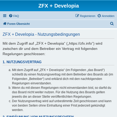
ZFX + Developia
FAQ
Registrieren
Anmelden
S
Foren-Übersicht
u
ZFX + Developia - Nutzungsbedingungen
c
h
Mit dem Zugriff auf „ZFX + Developia“ („https://zfx.info“) wird
zwischen dir und dem Betreiber ein Vertrag mit folgenden
e
Regelungen geschlossen:
1. NUTZUNGSVERTRAG
Mit dem Zugriff auf „ZFX + Developia“ (im Folgenden „das Board“)
schließt du einen Nutzungsvertrag mit dem Betreiber des Boards ab (im
Folgenden „Betreiber“) und erklärst dich mit den nachfolgenden
Regelungen einverstanden.
Wenn du mit diesen Regelungen nicht einverstanden bist, so darfst du
das Board nicht weiter nutzen. Für die Nutzung des Boards gelten
jeweils die an dieser Stelle veröffentlichten Regelungen.
Der Nutzungsvertrag wird auf unbestimmte Zeit geschlossen und kann
von beiden Seiten ohne Einhaltung einer Frist jederzeit gekündigt
werden.