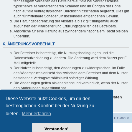
fahrlässigem Verhalten des Betreibers auf die bei Vertragsschluss
typischerweise vorhersehbaren Schäden und im Übrigen der Höhe
nach auf die vertragstypischen Durchschnittsschäden begrenzt. Dies gilt
auch für mittelbare Schäden, insbesondere entgangenen Gewinn.
Die Haftungsbegrenzung der Absätze a bis c gilt sinngemäß auch
zugunsten der Mitarbeiter und Erfüllungsgehilfen des Betreibers.
Ansprüche für eine Haftung aus zwingendem nationalem Recht bleiben
unberührt.
6. ÄNDERUNGSVORBEHALT
Der Betreiber ist berechtigt, die Nutzungsbedingungen und die
Datenschutzerklärung zu ändern. Die Änderung wird dem Nutzer per E-
Mail mitgeteilt.
Der Nutzer ist berechtigt, den Änderungen zu widersprechen. Im Falle
des Widerspruchs erlischt das zwischen dem Betreiber und dem Nutzer
bestehende Vertragsverhältnis mit sofortiger Wirkung.
Die Änderungen gelten als anerkannt und verbindlich, wenn der Nutzer
den Änderungen zugestimmt hat.
Informationen über den Umgang mit deinen persönlichen Daten
Diese Website nutzt Cookies, um dir den
sind in der Datenschutzerklärung enthalten.
bestmöglichen Komfort bei der Nutzung zu
bieten.
Mehr erfahren
Foren-Übersicht
Alle Cookies löschen
Alle Zeiten sind
UTC+02:00
Verstanden!
Powered by
phpBB
® Forum Software © phpBB Limited