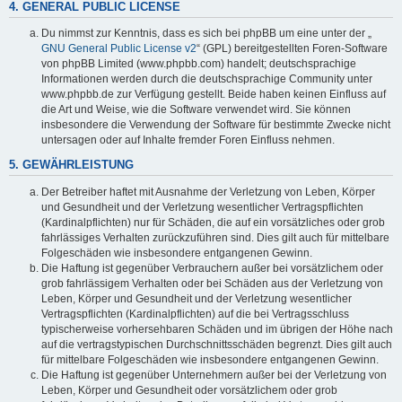
4. GENERAL PUBLIC LICENSE
Du nimmst zur Kenntnis, dass es sich bei phpBB um eine unter der „
GNU General Public License v2
“ (GPL) bereitgestellten Foren-Software
von phpBB Limited (www.phpbb.com) handelt; deutschsprachige
Informationen werden durch die deutschsprachige Community unter
www.phpbb.de zur Verfügung gestellt. Beide haben keinen Einfluss auf
die Art und Weise, wie die Software verwendet wird. Sie können
insbesondere die Verwendung der Software für bestimmte Zwecke nicht
untersagen oder auf Inhalte fremder Foren Einfluss nehmen.
5. GEWÄHRLEISTUNG
Der Betreiber haftet mit Ausnahme der Verletzung von Leben, Körper
und Gesundheit und der Verletzung wesentlicher Vertragspflichten
(Kardinalpflichten) nur für Schäden, die auf ein vorsätzliches oder grob
fahrlässiges Verhalten zurückzuführen sind. Dies gilt auch für mittelbare
Folgeschäden wie insbesondere entgangenen Gewinn.
Die Haftung ist gegenüber Verbrauchern außer bei vorsätzlichem oder
grob fahrlässigem Verhalten oder bei Schäden aus der Verletzung von
Leben, Körper und Gesundheit und der Verletzung wesentlicher
Vertragspflichten (Kardinalpflichten) auf die bei Vertragsschluss
typischerweise vorhersehbaren Schäden und im übrigen der Höhe nach
auf die vertragstypischen Durchschnittsschäden begrenzt. Dies gilt auch
für mittelbare Folgeschäden wie insbesondere entgangenen Gewinn.
Die Haftung ist gegenüber Unternehmern außer bei der Verletzung von
Leben, Körper und Gesundheit oder vorsätzlichem oder grob