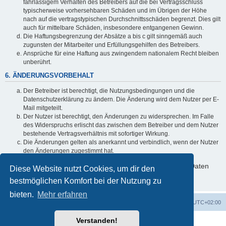
fahrlässigem Verhalten des Betreibers auf die bei Vertragsschluss
typischerweise vorhersehbaren Schäden und im Übrigen der Höhe
nach auf die vertragstypischen Durchschnittsschäden begrenzt. Dies gilt
auch für mittelbare Schäden, insbesondere entgangenen Gewinn.
Die Haftungsbegrenzung der Absätze a bis c gilt sinngemäß auch
zugunsten der Mitarbeiter und Erfüllungsgehilfen des Betreibers.
Ansprüche für eine Haftung aus zwingendem nationalem Recht bleiben
unberührt.
6. ÄNDERUNGSVORBEHALT
Der Betreiber ist berechtigt, die Nutzungsbedingungen und die
Datenschutzerklärung zu ändern. Die Änderung wird dem Nutzer per E-
Mail mitgeteilt.
Der Nutzer ist berechtigt, den Änderungen zu widersprechen. Im Falle
des Widerspruchs erlischt das zwischen dem Betreiber und dem Nutzer
bestehende Vertragsverhältnis mit sofortiger Wirkung.
Die Änderungen gelten als anerkannt und verbindlich, wenn der Nutzer
den Änderungen zugestimmt hat.
Informationen über den Umgang mit deinen persönlichen Daten
Diese Website nutzt Cookies, um dir den
sind in der Datenschutzerklärung enthalten.
bestmöglichen Komfort bei der Nutzung zu
bieten.
Mehr erfahren
Foren-Übersicht
Alle Cookies löschen
Alle Zeiten sind
UTC+02:00
Verstanden!
Powered by
phpBB
® Forum Software © phpBB Limited