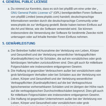
4. GENERAL PUBLIC LICENSE
Du nimmst zur Kenntnis, dass es sich bei phpBB um eine unter der „
GNU General Public License v2
“ (GPL) bereitgestellten Foren-Software
von phpBB Limited (www.phpbb.com) handelt; deutschsprachige
Informationen werden durch die deutschsprachige Community unter
www.phpbb.de zur Verfügung gestellt. Beide haben keinen Einfluss auf
die Art und Weise, wie die Software verwendet wird. Sie können
insbesondere die Verwendung der Software für bestimmte Zwecke nicht
untersagen oder auf Inhalte fremder Foren Einfluss nehmen.
5. GEWÄHRLEISTUNG
Der Betreiber haftet mit Ausnahme der Verletzung von Leben, Körper
und Gesundheit und der Verletzung wesentlicher Vertragspflichten
(Kardinalpflichten) nur für Schäden, die auf ein vorsätzliches oder grob
fahrlässiges Verhalten zurückzuführen sind. Dies gilt auch für mittelbare
Folgeschäden wie insbesondere entgangenen Gewinn.
Die Haftung ist gegenüber Verbrauchern außer bei vorsätzlichem oder
grob fahrlässigem Verhalten oder bei Schäden aus der Verletzung von
Leben, Körper und Gesundheit und der Verletzung wesentlicher
Vertragspflichten (Kardinalpflichten) auf die bei Vertragsschluss
typischerweise vorhersehbaren Schäden und im übrigen der Höhe nach
auf die vertragstypischen Durchschnittsschäden begrenzt. Dies gilt auch
für mittelbare Folgeschäden wie insbesondere entgangenen Gewinn.
Die Haftung ist gegenüber Unternehmern außer bei der Verletzung von
Leben, Körper und Gesundheit oder vorsätzlichem oder grob