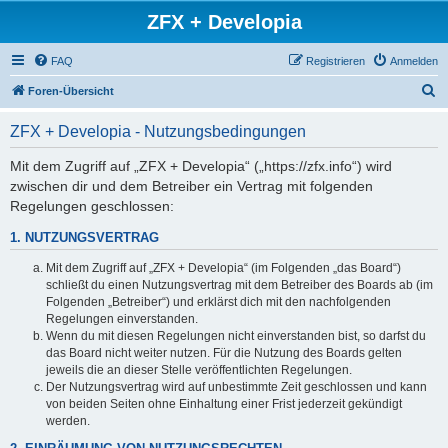
ZFX + Developia
FAQ
Registrieren
Anmelden
S
Foren-Übersicht
u
ZFX + Developia - Nutzungsbedingungen
c
h
Mit dem Zugriff auf „ZFX + Developia“ („https://zfx.info“) wird
zwischen dir und dem Betreiber ein Vertrag mit folgenden
e
Regelungen geschlossen:
1. NUTZUNGSVERTRAG
Mit dem Zugriff auf „ZFX + Developia“ (im Folgenden „das Board“)
schließt du einen Nutzungsvertrag mit dem Betreiber des Boards ab (im
Folgenden „Betreiber“) und erklärst dich mit den nachfolgenden
Regelungen einverstanden.
Wenn du mit diesen Regelungen nicht einverstanden bist, so darfst du
das Board nicht weiter nutzen. Für die Nutzung des Boards gelten
jeweils die an dieser Stelle veröffentlichten Regelungen.
Der Nutzungsvertrag wird auf unbestimmte Zeit geschlossen und kann
von beiden Seiten ohne Einhaltung einer Frist jederzeit gekündigt
werden.