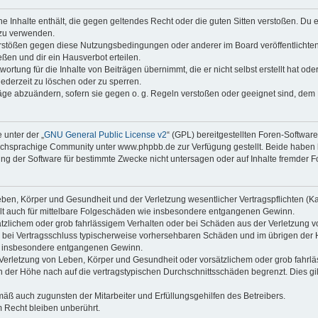
ine Inhalte enthält, die gegen geltendes Recht oder die guten Sitten verstoßen. Du 
 zu verwenden.
erstößen gegen diese Nutzungsbedingungen oder anderer im Board veröffentlichte
ßen und dir ein Hausverbot erteilen.
ortung für die Inhalte von Beiträgen übernimmt, die er nicht selbst erstellt hat od
jederzeit zu löschen oder zu sperren.
räge abzuändern, sofern sie gegen o. g. Regeln verstoßen oder geeignet sind, dem
 unter der „
GNU General Public License v2
“ (GPL) bereitgestellten Foren-Softwa
chsprachige Community unter www.phpbb.de zur Verfügung gestellt. Beide haben ke
g der Software für bestimmte Zwecke nicht untersagen oder auf Inhalte fremder F
ben, Körper und Gesundheit und der Verletzung wesentlicher Vertragspflichten (Kard
gilt auch für mittelbare Folgeschäden wie insbesondere entgangenen Gewinn.
ätzlichem oder grob fahrlässigem Verhalten oder bei Schäden aus der Verletzung 
 die bei Vertragsschluss typischerweise vorhersehbaren Schäden und im übrigen de
wie insbesondere entgangenen Gewinn.
erletzung von Leben, Körper und Gesundheit oder vorsätzlichem oder grob fahrläs
der Höhe nach auf die vertragstypischen Durchschnittsschäden begrenzt. Dies gi
mäß auch zugunsten der Mitarbeiter und Erfüllungsgehilfen des Betreibers.
 Recht bleiben unberührt.