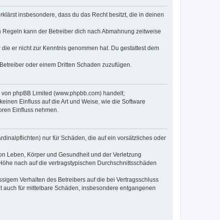
erklärst insbesondere, dass du das Recht besitzt, die in deinen
n Regeln kann der Betreiber dich nach Abmahnung zeitweise
er die er nicht zur Kenntnis genommen hat. Du gestattest dem
 Betreiber oder einem Dritten Schaden zuzufügen.
re von phpBB Limited (www.phpbb.com) handelt;
inen Einfluss auf die Art und Weise, wie die Software
oren Einfluss nehmen.
inalpflichten) nur für Schäden, die auf ein vorsätzliches oder
von Leben, Körper und Gesundheit und der Verletzung
r Höhe nach auf die vertragstypischen Durchschnittsschäden
sigem Verhalten des Betreibers auf die bei Vertragsschluss
lt auch für mittelbare Schäden, insbesondere entgangenen