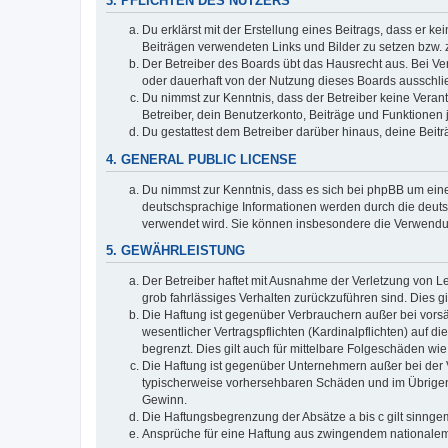
3. PFLICHTEN DES NUTZERS
Du erklärst mit der Erstellung eines Beitrags, dass er ke
Beiträgen verwendeten Links und Bilder zu setzen bzw.
Der Betreiber des Boards übt das Hausrecht aus. Bei V
oder dauerhaft von der Nutzung dieses Boards ausschlie
Du nimmst zur Kenntnis, dass der Betreiber keine Verantw
Betreiber, dein Benutzerkonto, Beiträge und Funktionen 
Du gestattest dem Betreiber darüber hinaus, deine Beit
4. GENERAL PUBLIC LICENSE
Du nimmst zur Kenntnis, dass es sich bei phpBB um eine
deutschsprachige Informationen werden durch die deuts
verwendet wird. Sie können insbesondere die Verwendun
5. GEWÄHRLEISTUNG
Der Betreiber haftet mit Ausnahme der Verletzung von Le
grob fahrlässiges Verhalten zurückzuführen sind. Dies 
Die Haftung ist gegenüber Verbrauchern außer bei vors
wesentlicher Vertragspflichten (Kardinalpflichten) auf
begrenzt. Dies gilt auch für mittelbare Folgeschäden 
Die Haftung ist gegenüber Unternehmern außer bei der V
typischerweise vorhersehbaren Schäden und im Übrigen 
Gewinn.
Die Haftungsbegrenzung der Absätze a bis c gilt sinnge
Ansprüche für eine Haftung aus zwingendem nationalem