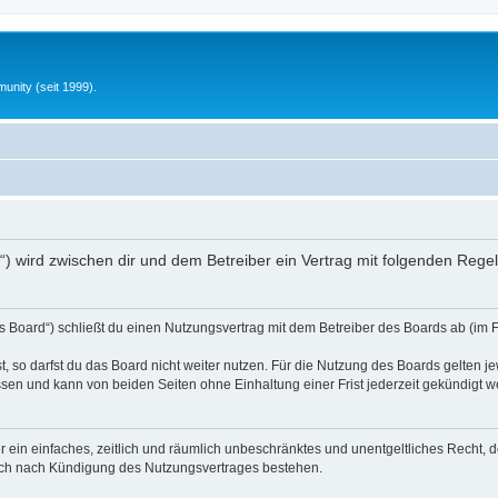
unity (seit 1999).
nfo“) wird zwischen dir und dem Betreiber ein Vertrag mit folgenden Reg
s Board“) schließt du einen Nutzungsvertrag mit dem Betreiber des Boards ab (im 
 so darfst du das Board nicht weiter nutzen. Für die Nutzung des Boards gelten jew
sen und kann von beiden Seiten ohne Einhaltung einer Frist jederzeit gekündigt w
ber ein einfaches, zeitlich und räumlich unbeschränktes und unentgeltliches Recht
auch nach Kündigung des Nutzungsvertrages bestehen.