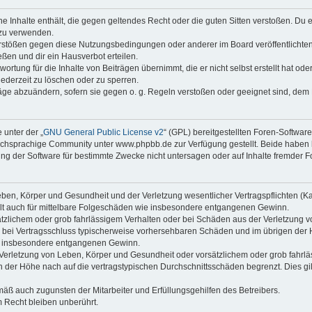
ine Inhalte enthält, die gegen geltendes Recht oder die guten Sitten verstoßen. Du 
 zu verwenden.
erstößen gegen diese Nutzungsbedingungen oder anderer im Board veröffentlichte
ßen und dir ein Hausverbot erteilen.
ortung für die Inhalte von Beiträgen übernimmt, die er nicht selbst erstellt hat od
jederzeit zu löschen oder zu sperren.
räge abzuändern, sofern sie gegen o. g. Regeln verstoßen oder geeignet sind, dem
 unter der „
GNU General Public License v2
“ (GPL) bereitgestellten Foren-Softwa
chsprachige Community unter www.phpbb.de zur Verfügung gestellt. Beide haben ke
g der Software für bestimmte Zwecke nicht untersagen oder auf Inhalte fremder F
ben, Körper und Gesundheit und der Verletzung wesentlicher Vertragspflichten (Kard
gilt auch für mittelbare Folgeschäden wie insbesondere entgangenen Gewinn.
ätzlichem oder grob fahrlässigem Verhalten oder bei Schäden aus der Verletzung 
 die bei Vertragsschluss typischerweise vorhersehbaren Schäden und im übrigen de
wie insbesondere entgangenen Gewinn.
erletzung von Leben, Körper und Gesundheit oder vorsätzlichem oder grob fahrläs
der Höhe nach auf die vertragstypischen Durchschnittsschäden begrenzt. Dies gi
mäß auch zugunsten der Mitarbeiter und Erfüllungsgehilfen des Betreibers.
 Recht bleiben unberührt.