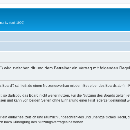
unity (seit 1999).
nfo“) wird zwischen dir und dem Betreiber ein Vertrag mit folgenden Reg
s Board“) schließt du einen Nutzungsvertrag mit dem Betreiber des Boards ab (im 
 so darfst du das Board nicht weiter nutzen. Für die Nutzung des Boards gelten jew
sen und kann von beiden Seiten ohne Einhaltung einer Frist jederzeit gekündigt w
ber ein einfaches, zeitlich und räumlich unbeschränktes und unentgeltliches Recht
auch nach Kündigung des Nutzungsvertrages bestehen.