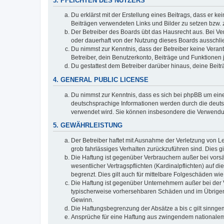
3. PFLICHTEN DES NUTZERS
Du erklärst mit der Erstellung eines Beitrags, dass er ke
Beiträgen verwendeten Links und Bilder zu setzen bzw.
Der Betreiber des Boards übt das Hausrecht aus. Bei V
oder dauerhaft von der Nutzung dieses Boards ausschlie
Du nimmst zur Kenntnis, dass der Betreiber keine Verantw
Betreiber, dein Benutzerkonto, Beiträge und Funktionen 
Du gestattest dem Betreiber darüber hinaus, deine Beit
4. GENERAL PUBLIC LICENSE
Du nimmst zur Kenntnis, dass es sich bei phpBB um eine
deutschsprachige Informationen werden durch die deuts
verwendet wird. Sie können insbesondere die Verwendun
5. GEWÄHRLEISTUNG
Der Betreiber haftet mit Ausnahme der Verletzung von Le
grob fahrlässiges Verhalten zurückzuführen sind. Dies 
Die Haftung ist gegenüber Verbrauchern außer bei vors
wesentlicher Vertragspflichten (Kardinalpflichten) auf
begrenzt. Dies gilt auch für mittelbare Folgeschäden 
Die Haftung ist gegenüber Unternehmern außer bei der V
typischerweise vorhersehbaren Schäden und im Übrigen 
Gewinn.
Die Haftungsbegrenzung der Absätze a bis c gilt sinnge
Ansprüche für eine Haftung aus zwingendem nationalem