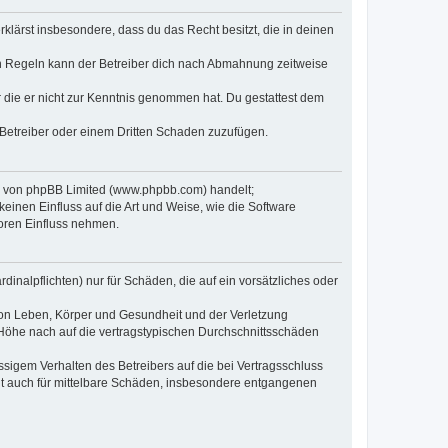
erklärst insbesondere, dass du das Recht besitzt, die in deinen
n Regeln kann der Betreiber dich nach Abmahnung zeitweise
er die er nicht zur Kenntnis genommen hat. Du gestattest dem
 Betreiber oder einem Dritten Schaden zuzufügen.
re von phpBB Limited (www.phpbb.com) handelt;
inen Einfluss auf die Art und Weise, wie die Software
oren Einfluss nehmen.
inalpflichten) nur für Schäden, die auf ein vorsätzliches oder
von Leben, Körper und Gesundheit und der Verletzung
r Höhe nach auf die vertragstypischen Durchschnittsschäden
sigem Verhalten des Betreibers auf die bei Vertragsschluss
lt auch für mittelbare Schäden, insbesondere entgangenen