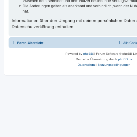
zwischen dem Betreiber und dem Nutzer bestehende Vertragsverhältni
Die Änderungen gelten als anerkannt und verbindlich, wenn der Nu
hat.
Informationen über den Umgang mit deinen persönlichen Daten s
Datenschutzerklärung enthalten.
Foren-Übersicht
Alle Coo
Powered by
phpBB
® Forum Software © phpBB Lim
Deutsche Übersetzung durch
phpBB.de
Datenschutz
|
Nutzungsbedingungen