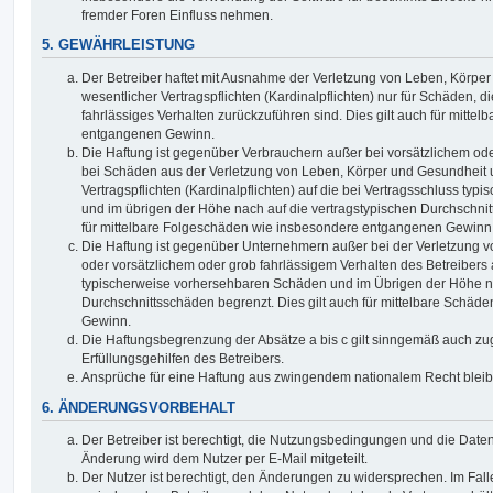
fremder Foren Einfluss nehmen.
5. GEWÄHRLEISTUNG
Der Betreiber haftet mit Ausnahme der Verletzung von Leben, Körpe
wesentlicher Vertragspflichten (Kardinalpflichten) nur für Schäden, di
fahrlässiges Verhalten zurückzuführen sind. Dies gilt auch für mitt
entgangenen Gewinn.
Die Haftung ist gegenüber Verbrauchern außer bei vorsätzlichem ode
bei Schäden aus der Verletzung von Leben, Körper und Gesundheit u
Vertragspflichten (Kardinalpflichten) auf die bei Vertragsschluss t
und im übrigen der Höhe nach auf die vertragstypischen Durchschnit
für mittelbare Folgeschäden wie insbesondere entgangenen Gewinn
Die Haftung ist gegenüber Unternehmern außer bei der Verletzung 
oder vorsätzlichem oder grob fahrlässigem Verhalten des Betreibers 
typischerweise vorhersehbaren Schäden und im Übrigen der Höhe na
Durchschnittsschäden begrenzt. Dies gilt auch für mittelbare Schä
Gewinn.
Die Haftungsbegrenzung der Absätze a bis c gilt sinngemäß auch zug
Erfüllungsgehilfen des Betreibers.
Ansprüche für eine Haftung aus zwingendem nationalem Recht bleib
6. ÄNDERUNGSVORBEHALT
Der Betreiber ist berechtigt, die Nutzungsbedingungen und die Date
Änderung wird dem Nutzer per E-Mail mitgeteilt.
Der Nutzer ist berechtigt, den Änderungen zu widersprechen. Im Fall