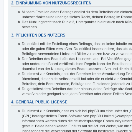
2. EINRÄUMUNG VON NUTZUNGSRECHTEN
Mit dem Erstellen eines Beitrags erteilst du dem Betreiber ein einfach
unbeschränktes und unentgeltliches Recht, deinen Beitrag im Rahm
Das Nutzungsrecht nach Punkt 2, Unterpunkt a bleibt auch nach Kü
bestehen.
3. PFLICHTEN DES NUTZERS
Du erklärst mit der Erstellung eines Beitrags, dass er keine Inhalte e
oder die guten Sitten verstoßen. Du erklärst insbesondere, dass du da
Beiträgen verwendeten Links und Bilder zu setzen bzw. zu verwende
Der Betreiber des Boards übt das Hausrecht aus. Bei Verstößen g
oder anderer im Board veröffentlichten Regeln kann der Betreiber 
dauerhaft von der Nutzung dieses Boards ausschließen und dir ein H
Du nimmst zur Kenntnis, dass der Betreiber keine Verantwortung für d
übernimmt, die er nicht selbst erstellt hat oder die er nicht zur Ken
Betreiber, dein Benutzerkonto, Beiträge und Funktionen jederzeit zu 
Du gestattest dem Betreiber darüber hinaus, deine Beiträge abzuände
verstoßen oder geeignet sind, dem Betreiber oder einem Dritten Sc
4. GENERAL PUBLIC LICENSE
Du nimmst zur Kenntnis, dass es sich bei phpBB um eine unter der „
G
(GPL) bereitgestellten Foren-Software von phpBB Limited (www.php
Informationen werden durch die deutschsprachige Community unter
gestellt. Beide haben keinen Einfluss auf die Art und Weise, wie die
insbesondere die Verwendung der Software für bestimmte Zwecke nic