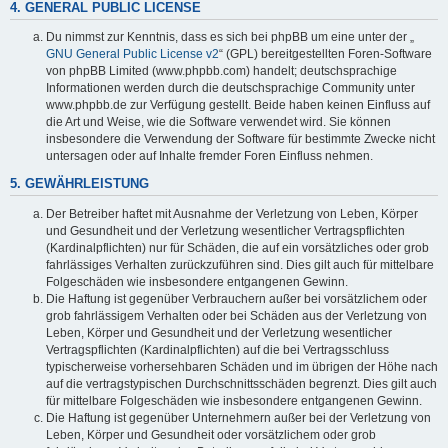
4. GENERAL PUBLIC LICENSE
Du nimmst zur Kenntnis, dass es sich bei phpBB um eine unter der „
GNU General Public License v2
“ (GPL) bereitgestellten Foren-Software
von phpBB Limited (www.phpbb.com) handelt; deutschsprachige
Informationen werden durch die deutschsprachige Community unter
www.phpbb.de zur Verfügung gestellt. Beide haben keinen Einfluss auf
die Art und Weise, wie die Software verwendet wird. Sie können
insbesondere die Verwendung der Software für bestimmte Zwecke nicht
untersagen oder auf Inhalte fremder Foren Einfluss nehmen.
5. GEWÄHRLEISTUNG
Der Betreiber haftet mit Ausnahme der Verletzung von Leben, Körper
und Gesundheit und der Verletzung wesentlicher Vertragspflichten
(Kardinalpflichten) nur für Schäden, die auf ein vorsätzliches oder grob
fahrlässiges Verhalten zurückzuführen sind. Dies gilt auch für mittelbare
Folgeschäden wie insbesondere entgangenen Gewinn.
Die Haftung ist gegenüber Verbrauchern außer bei vorsätzlichem oder
grob fahrlässigem Verhalten oder bei Schäden aus der Verletzung von
Leben, Körper und Gesundheit und der Verletzung wesentlicher
Vertragspflichten (Kardinalpflichten) auf die bei Vertragsschluss
typischerweise vorhersehbaren Schäden und im übrigen der Höhe nach
auf die vertragstypischen Durchschnittsschäden begrenzt. Dies gilt auch
für mittelbare Folgeschäden wie insbesondere entgangenen Gewinn.
Die Haftung ist gegenüber Unternehmern außer bei der Verletzung von
Leben, Körper und Gesundheit oder vorsätzlichem oder grob