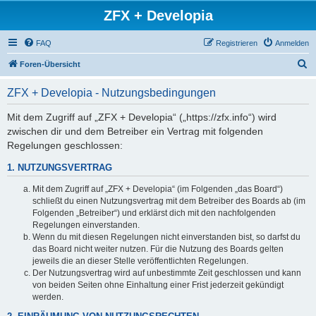
ZFX + Developia
FAQ
Registrieren
Anmelden
S
Foren-Übersicht
u
ZFX + Developia - Nutzungsbedingungen
c
h
Mit dem Zugriff auf „ZFX + Developia“ („https://zfx.info“) wird
zwischen dir und dem Betreiber ein Vertrag mit folgenden
e
Regelungen geschlossen:
1. NUTZUNGSVERTRAG
Mit dem Zugriff auf „ZFX + Developia“ (im Folgenden „das Board“)
schließt du einen Nutzungsvertrag mit dem Betreiber des Boards ab (im
Folgenden „Betreiber“) und erklärst dich mit den nachfolgenden
Regelungen einverstanden.
Wenn du mit diesen Regelungen nicht einverstanden bist, so darfst du
das Board nicht weiter nutzen. Für die Nutzung des Boards gelten
jeweils die an dieser Stelle veröffentlichten Regelungen.
Der Nutzungsvertrag wird auf unbestimmte Zeit geschlossen und kann
von beiden Seiten ohne Einhaltung einer Frist jederzeit gekündigt
werden.