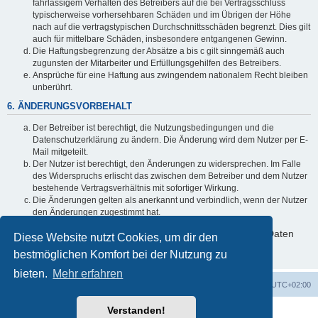
fahrlässigem Verhalten des Betreibers auf die bei Vertragsschluss
typischerweise vorhersehbaren Schäden und im Übrigen der Höhe
nach auf die vertragstypischen Durchschnittsschäden begrenzt. Dies gilt
auch für mittelbare Schäden, insbesondere entgangenen Gewinn.
Die Haftungsbegrenzung der Absätze a bis c gilt sinngemäß auch
zugunsten der Mitarbeiter und Erfüllungsgehilfen des Betreibers.
Ansprüche für eine Haftung aus zwingendem nationalem Recht bleiben
unberührt.
6. ÄNDERUNGSVORBEHALT
Der Betreiber ist berechtigt, die Nutzungsbedingungen und die
Datenschutzerklärung zu ändern. Die Änderung wird dem Nutzer per E-
Mail mitgeteilt.
Der Nutzer ist berechtigt, den Änderungen zu widersprechen. Im Falle
des Widerspruchs erlischt das zwischen dem Betreiber und dem Nutzer
bestehende Vertragsverhältnis mit sofortiger Wirkung.
Die Änderungen gelten als anerkannt und verbindlich, wenn der Nutzer
den Änderungen zugestimmt hat.
Informationen über den Umgang mit deinen persönlichen Daten
Diese Website nutzt Cookies, um dir den
sind in der Datenschutzerklärung enthalten.
bestmöglichen Komfort bei der Nutzung zu
bieten.
Mehr erfahren
Foren-Übersicht
Alle Cookies löschen
Alle Zeiten sind
UTC+02:00
Verstanden!
Powered by
phpBB
® Forum Software © phpBB Limited