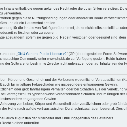
ine Inhalte enthält, die gegen geltendes Recht oder die guten Sitten verstoßen. Du 
 zu verwenden.
erstößen gegen diese Nutzungsbedingungen oder anderer im Board veröffentlichte
ßen und dir ein Hausverbot erteilen.
ortung für die Inhalte von Beiträgen übernimmt, die er nicht selbst erstellt hat od
jederzeit zu löschen oder zu sperren.
räge abzuändern, sofern sie gegen o. g. Regeln verstoßen oder geeignet sind, dem
 unter der „
GNU General Public License v2
“ (GPL) bereitgestellten Foren-Softwa
chsprachige Community unter www.phpbb.de zur Verfügung gestellt. Beide haben ke
g der Software für bestimmte Zwecke nicht untersagen oder auf Inhalte fremder F
ben, Körper und Gesundheit und der Verletzung wesentlicher Vertragspflichten (Kard
gilt auch für mittelbare Folgeschäden wie insbesondere entgangenen Gewinn.
ätzlichem oder grob fahrlässigem Verhalten oder bei Schäden aus der Verletzung 
 die bei Vertragsschluss typischerweise vorhersehbaren Schäden und im übrigen de
wie insbesondere entgangenen Gewinn.
erletzung von Leben, Körper und Gesundheit oder vorsätzlichem oder grob fahrläs
der Höhe nach auf die vertragstypischen Durchschnittsschäden begrenzt. Dies gi
mäß auch zugunsten der Mitarbeiter und Erfüllungsgehilfen des Betreibers.
 Recht bleiben unberührt.