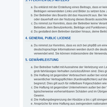
3. PFLICHTEN DES NUTZERS
Du erklärst mit der Erstellung eines Beitrags, dass er ke
Beiträgen verwendeten Links und Bilder zu setzen bzw.
Der Betreiber des Boards übt das Hausrecht aus. Bei V
oder dauerhaft von der Nutzung dieses Boards ausschlie
Du nimmst zur Kenntnis, dass der Betreiber keine Verantw
Betreiber, dein Benutzerkonto, Beiträge und Funktionen 
Du gestattest dem Betreiber darüber hinaus, deine Beit
4. GENERAL PUBLIC LICENSE
Du nimmst zur Kenntnis, dass es sich bei phpBB um eine
deutschsprachige Informationen werden durch die deuts
verwendet wird. Sie können insbesondere die Verwendun
5. GEWÄHRLEISTUNG
Der Betreiber haftet mit Ausnahme der Verletzung von Le
grob fahrlässiges Verhalten zurückzuführen sind. Dies 
Die Haftung ist gegenüber Verbrauchern außer bei vors
wesentlicher Vertragspflichten (Kardinalpflichten) auf
begrenzt. Dies gilt auch für mittelbare Folgeschäden 
Die Haftung ist gegenüber Unternehmern außer bei der V
typischerweise vorhersehbaren Schäden und im Übrigen 
Gewinn.
Die Haftungsbegrenzung der Absätze a bis c gilt sinnge
Ansprüche für eine Haftung aus zwingendem nationalem