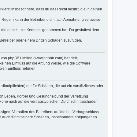
erklärst insbesondere, dass du das Recht besitzt, die in deinen
n Regeln kann der Betreiber dich nach Abmahnung zeitweise
er die er nicht zur Kenntnis genommen hat. Du gestattest dem
 Betreiber oder einem Dritten Schaden zuzufügen.
re von phpBB Limited (www.phpbb.com) handelt;
inen Einfluss auf die Art und Weise, wie die Software
oren Einfluss nehmen.
inalpflichten) nur für Schäden, die auf ein vorsätzliches oder
von Leben, Körper und Gesundheit und der Verletzung
r Höhe nach auf die vertragstypischen Durchschnittsschäden
sigem Verhalten des Betreibers auf die bei Vertragsschluss
lt auch für mittelbare Schäden, insbesondere entgangenen