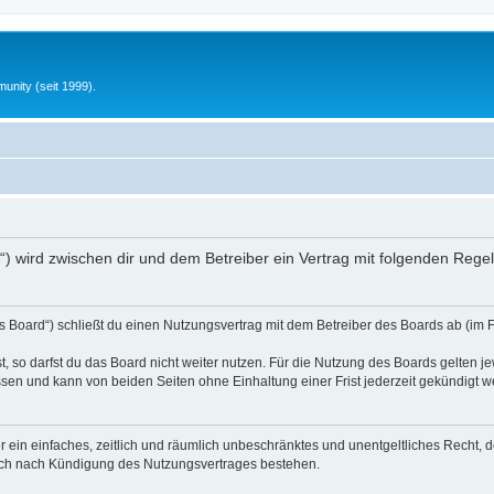
unity (seit 1999).
nfo“) wird zwischen dir und dem Betreiber ein Vertrag mit folgenden Reg
s Board“) schließt du einen Nutzungsvertrag mit dem Betreiber des Boards ab (im 
 so darfst du das Board nicht weiter nutzen. Für die Nutzung des Boards gelten jew
sen und kann von beiden Seiten ohne Einhaltung einer Frist jederzeit gekündigt w
ber ein einfaches, zeitlich und räumlich unbeschränktes und unentgeltliches Recht
auch nach Kündigung des Nutzungsvertrages bestehen.