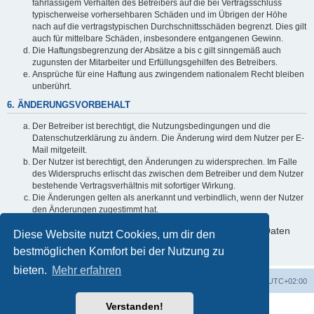
fahrlässigem Verhalten des Betreibers auf die bei Vertragsschluss
typischerweise vorhersehbaren Schäden und im Übrigen der Höhe
nach auf die vertragstypischen Durchschnittsschäden begrenzt. Dies gilt
auch für mittelbare Schäden, insbesondere entgangenen Gewinn.
Die Haftungsbegrenzung der Absätze a bis c gilt sinngemäß auch
zugunsten der Mitarbeiter und Erfüllungsgehilfen des Betreibers.
Ansprüche für eine Haftung aus zwingendem nationalem Recht bleiben
unberührt.
6. ÄNDERUNGSVORBEHALT
Der Betreiber ist berechtigt, die Nutzungsbedingungen und die
Datenschutzerklärung zu ändern. Die Änderung wird dem Nutzer per E-
Mail mitgeteilt.
Der Nutzer ist berechtigt, den Änderungen zu widersprechen. Im Falle
des Widerspruchs erlischt das zwischen dem Betreiber und dem Nutzer
bestehende Vertragsverhältnis mit sofortiger Wirkung.
Die Änderungen gelten als anerkannt und verbindlich, wenn der Nutzer
den Änderungen zugestimmt hat.
Informationen über den Umgang mit deinen persönlichen Daten
Diese Website nutzt Cookies, um dir den
sind in der Datenschutzerklärung enthalten.
bestmöglichen Komfort bei der Nutzung zu
bieten.
Mehr erfahren
Foren-Übersicht
Alle Cookies löschen
Alle Zeiten sind
UTC+02:00
Verstanden!
Powered by
phpBB
® Forum Software © phpBB Limited