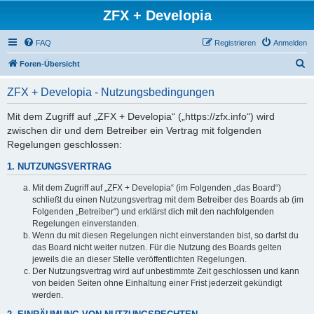
ZFX + Developia
FAQ
Registrieren
Anmelden
S
Foren-Übersicht
u
ZFX + Developia - Nutzungsbedingungen
c
h
Mit dem Zugriff auf „ZFX + Developia“ („https://zfx.info“) wird
zwischen dir und dem Betreiber ein Vertrag mit folgenden
e
Regelungen geschlossen:
1. NUTZUNGSVERTRAG
Mit dem Zugriff auf „ZFX + Developia“ (im Folgenden „das Board“)
schließt du einen Nutzungsvertrag mit dem Betreiber des Boards ab (im
Folgenden „Betreiber“) und erklärst dich mit den nachfolgenden
Regelungen einverstanden.
Wenn du mit diesen Regelungen nicht einverstanden bist, so darfst du
das Board nicht weiter nutzen. Für die Nutzung des Boards gelten
jeweils die an dieser Stelle veröffentlichten Regelungen.
Der Nutzungsvertrag wird auf unbestimmte Zeit geschlossen und kann
von beiden Seiten ohne Einhaltung einer Frist jederzeit gekündigt
werden.