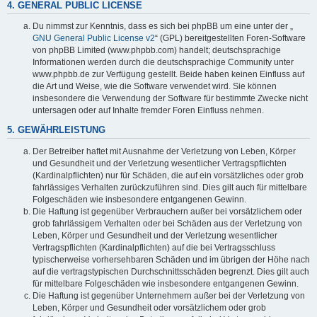
4. GENERAL PUBLIC LICENSE
Du nimmst zur Kenntnis, dass es sich bei phpBB um eine unter der „
GNU General Public License v2
“ (GPL) bereitgestellten Foren-Software
von phpBB Limited (www.phpbb.com) handelt; deutschsprachige
Informationen werden durch die deutschsprachige Community unter
www.phpbb.de zur Verfügung gestellt. Beide haben keinen Einfluss auf
die Art und Weise, wie die Software verwendet wird. Sie können
insbesondere die Verwendung der Software für bestimmte Zwecke nicht
untersagen oder auf Inhalte fremder Foren Einfluss nehmen.
5. GEWÄHRLEISTUNG
Der Betreiber haftet mit Ausnahme der Verletzung von Leben, Körper
und Gesundheit und der Verletzung wesentlicher Vertragspflichten
(Kardinalpflichten) nur für Schäden, die auf ein vorsätzliches oder grob
fahrlässiges Verhalten zurückzuführen sind. Dies gilt auch für mittelbare
Folgeschäden wie insbesondere entgangenen Gewinn.
Die Haftung ist gegenüber Verbrauchern außer bei vorsätzlichem oder
grob fahrlässigem Verhalten oder bei Schäden aus der Verletzung von
Leben, Körper und Gesundheit und der Verletzung wesentlicher
Vertragspflichten (Kardinalpflichten) auf die bei Vertragsschluss
typischerweise vorhersehbaren Schäden und im übrigen der Höhe nach
auf die vertragstypischen Durchschnittsschäden begrenzt. Dies gilt auch
für mittelbare Folgeschäden wie insbesondere entgangenen Gewinn.
Die Haftung ist gegenüber Unternehmern außer bei der Verletzung von
Leben, Körper und Gesundheit oder vorsätzlichem oder grob