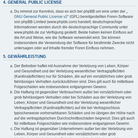
4. GENERAL PUBLIC LICENSE
Du nimmst zur Kenntnis, dass es sich bei phpBB um eine unter der „
GNU General Public License v2
“ (GPL) bereitgestellten Foren-Software
von phpBB Limited (www.phpbb.com) handelt; deutschsprachige
Informationen werden durch die deutschsprachige Community unter
www.phpbb.de zur Verfügung gestellt. Beide haben keinen Einfluss auf
die Art und Weise, wie die Software verwendet wird. Sie können
insbesondere die Verwendung der Software für bestimmte Zwecke nicht
untersagen oder auf Inhalte fremder Foren Einfluss nehmen.
5. GEWÄHRLEISTUNG
Der Betreiber haftet mit Ausnahme der Verletzung von Leben, Körper
und Gesundheit und der Verletzung wesentlicher Vertragspflichten
(Kardinalpflichten) nur für Schäden, die auf ein vorsätzliches oder grob
fahrlässiges Verhalten zurückzuführen sind. Dies gilt auch für mittelbare
Folgeschäden wie insbesondere entgangenen Gewinn.
Die Haftung ist gegenüber Verbrauchern außer bei vorsätzlichem oder
grob fahrlässigem Verhalten oder bei Schäden aus der Verletzung von
Leben, Körper und Gesundheit und der Verletzung wesentlicher
Vertragspflichten (Kardinalpflichten) auf die bei Vertragsschluss
typischerweise vorhersehbaren Schäden und im übrigen der Höhe nach
auf die vertragstypischen Durchschnittsschäden begrenzt. Dies gilt auch
für mittelbare Folgeschäden wie insbesondere entgangenen Gewinn.
Die Haftung ist gegenüber Unternehmern außer bei der Verletzung von
Leben, Körper und Gesundheit oder vorsätzlichem oder grob