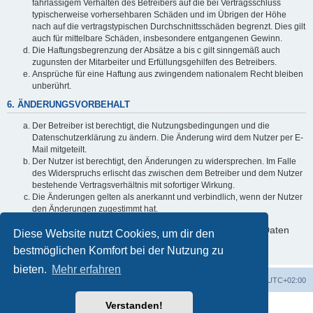
fahrlässigem Verhalten des Betreibers auf die bei Vertragsschluss
typischerweise vorhersehbaren Schäden und im Übrigen der Höhe
nach auf die vertragstypischen Durchschnittsschäden begrenzt. Dies gilt
auch für mittelbare Schäden, insbesondere entgangenen Gewinn.
Die Haftungsbegrenzung der Absätze a bis c gilt sinngemäß auch
zugunsten der Mitarbeiter und Erfüllungsgehilfen des Betreibers.
Ansprüche für eine Haftung aus zwingendem nationalem Recht bleiben
unberührt.
6. ÄNDERUNGSVORBEHALT
Der Betreiber ist berechtigt, die Nutzungsbedingungen und die
Datenschutzerklärung zu ändern. Die Änderung wird dem Nutzer per E-
Mail mitgeteilt.
Der Nutzer ist berechtigt, den Änderungen zu widersprechen. Im Falle
des Widerspruchs erlischt das zwischen dem Betreiber und dem Nutzer
bestehende Vertragsverhältnis mit sofortiger Wirkung.
Die Änderungen gelten als anerkannt und verbindlich, wenn der Nutzer
den Änderungen zugestimmt hat.
Informationen über den Umgang mit deinen persönlichen Daten
Diese Website nutzt Cookies, um dir den
sind in der Datenschutzerklärung enthalten.
bestmöglichen Komfort bei der Nutzung zu
bieten.
Mehr erfahren
Foren-Übersicht
Alle Cookies löschen
Alle Zeiten sind
UTC+02:00
Verstanden!
Powered by
phpBB
® Forum Software © phpBB Limited