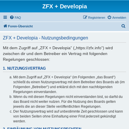
ZFX + Developia
FAQ
Registrieren
Anmelden
S
Foren-Übersicht
u
ZFX + Developia - Nutzungsbedingungen
c
h
Mit dem Zugriff auf „ZFX + Developia“ („https://zfx.info“) wird
zwischen dir und dem Betreiber ein Vertrag mit folgenden
e
Regelungen geschlossen:
1. NUTZUNGSVERTRAG
Mit dem Zugriff auf „ZFX + Developia“ (im Folgenden „das Board“)
schließt du einen Nutzungsvertrag mit dem Betreiber des Boards ab (im
Folgenden „Betreiber“) und erklärst dich mit den nachfolgenden
Regelungen einverstanden.
Wenn du mit diesen Regelungen nicht einverstanden bist, so darfst du
das Board nicht weiter nutzen. Für die Nutzung des Boards gelten
jeweils die an dieser Stelle veröffentlichten Regelungen.
Der Nutzungsvertrag wird auf unbestimmte Zeit geschlossen und kann
von beiden Seiten ohne Einhaltung einer Frist jederzeit gekündigt
werden.