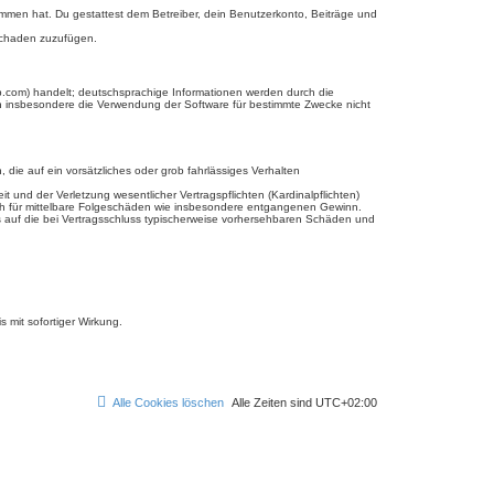
enommen hat. Du gestattest dem Betreiber, dein Benutzerkonto, Beiträge und
 Schaden zuzufügen.
b.com) handelt; deutschsprachige Informationen werden durch die
en insbesondere die Verwendung der Software für bestimmte Zwecke nicht
 die auf ein vorsätzliches oder grob fahrlässiges Verhalten
und der Verletzung wesentlicher Vertragspflichten (Kardinalpflichten)
uch für mittelbare Folgeschäden wie insbesondere entgangenen Gewinn.
s auf die bei Vertragsschluss typischerweise vorhersehbaren Schäden und
 mit sofortiger Wirkung.
Alle Cookies löschen
Alle Zeiten sind
UTC+02:00