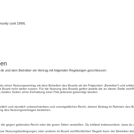
unity (seit 1999).
gen
en dir und dem Betreiber ein Vertrag mit folgenden Regelungen geschlossen:
ßt du einen Nutzungsvertrag mit dem Betreiber des Boards ab (im Folgenden „Betreiber“) und erkl
 Board nicht weiter nutzen. Für die Nutzung des Boards gelten jeweils die an dieser Stelle veröf
beiden Seiten ohne Einhaltung einer Frist jederzeit gekündigt werden.
, zeitlich und räumlich unbeschränktes und unentgeltliches Recht, deinen Beitrag im Rahmen des 
ung des Nutzungsvertrages bestehen.
ält, die gegen geltendes Recht oder die guten Sitten verstoßen. Du erklärst insbesondere, dass du
iese Nutzungsbedingungen oder anderer im Board veröffentlichten Regeln kann der Betreiber d