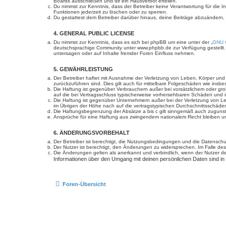
Boards ausschließen und dir ein Hausverbot erteilen.
Du nimmst zur Kenntnis, dass der Betreiber keine Verantwortung für die In
Funktionen jederzeit zu löschen oder zu sperren.
Du gestattest dem Betreiber darüber hinaus, deine Beiträge abzuändern,
4. GENERAL PUBLIC LICENSE
Du nimmst zur Kenntnis, dass es sich bei phpBB um eine unter der „
GNU G
deutschsprachige Community unter www.phpbb.de zur Verfügung gestellt. 
untersagen oder auf Inhalte fremder Foren Einfluss nehmen.
5. GEWÄHRLEISTUNG
Der Betreiber haftet mit Ausnahme der Verletzung von Leben, Körper und Ge
zurückzuführen sind. Dies gilt auch für mittelbare Folgeschäden wie in
Die Haftung ist gegenüber Verbrauchern außer bei vorsätzlichem oder gro
auf die bei Vertragsschluss typischerweise vorhersehbaren Schäden und 
Die Haftung ist gegenüber Unternehmern außer bei der Verletzung von Le
im Übrigen der Höhe nach auf die vertragstypischen Durchschnittsschäde
Die Haftungsbegrenzung der Absätze a bis c gilt sinngemäß auch zugunste
Ansprüche für eine Haftung aus zwingendem nationalem Recht bleiben un
6. ÄNDERUNGSVORBEHALT
Der Betreiber ist berechtigt, die Nutzungsbedingungen und die Datenschut
Der Nutzer ist berechtigt, den Änderungen zu widersprechen. Im Falle des
Die Änderungen gelten als anerkannt und verbindlich, wenn der Nutzer 
Informationen über den Umgang mit deinen persönlichen Daten sind in
Foren-Übersicht