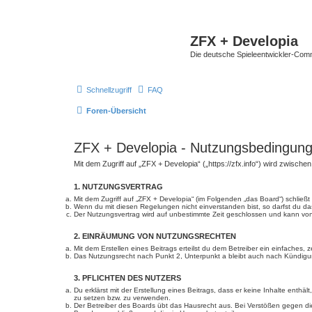
ZFX + Developia
Die deutsche Spieleentwickler-Comm
Schnellzugriff
FAQ
Foren-Übersicht
ZFX + Developia - Nutzungsbedingun
Mit dem Zugriff auf „ZFX + Developia“ („https://zfx.info“) wird zwisch
1. NUTZUNGSVERTRAG
Mit dem Zugriff auf „ZFX + Developia“ (im Folgenden „das Board“) schlie
Wenn du mit diesen Regelungen nicht einverstanden bist, so darfst du das
Der Nutzungsvertrag wird auf unbestimmte Zeit geschlossen und kann von 
2. EINRÄUMUNG VON NUTZUNGSRECHTEN
Mit dem Erstellen eines Beitrags erteilst du dem Betreiber ein einfaches
Das Nutzungsrecht nach Punkt 2, Unterpunkt a bleibt auch nach Kündig
3. PFLICHTEN DES NUTZERS
Du erklärst mit der Erstellung eines Beitrags, dass er keine Inhalte enth
zu setzen bzw. zu verwenden.
Der Betreiber des Boards übt das Hausrecht aus. Bei Verstößen gegen d