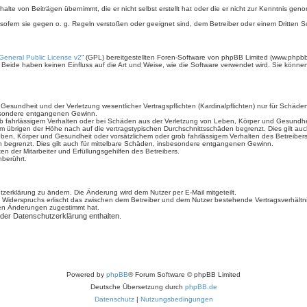
halte von Beiträgen übernimmt, die er nicht selbst erstellt hat oder die er nicht zur Kenntnis g
 sofern sie gegen o. g. Regeln verstoßen oder geeignet sind, dem Betreiber oder einem Dritten
eneral Public License v2
“ (GPL) bereitgestellten Foren-Software von phpBB Limited (www.phpb
Beide haben keinen Einfluss auf die Art und Weise, wie die Software verwendet wird. Sie könn
sundheit und der Verletzung wesentlicher Vertragspflichten (Kardinalpflichten) nur für Schäden,
sbesondere entgangenen Gewinn.
b fahrlässigem Verhalten oder bei Schäden aus der Verletzung von Leben, Körper und Gesundheit 
im übrigen der Höhe nach auf die vertragstypischen Durchschnittsschäden begrenzt. Dies gilt a
ben, Körper und Gesundheit oder vorsätzlichem oder grob fahrlässigem Verhalten des Betreiber
n begrenzt. Dies gilt auch für mittelbare Schäden, insbesondere entgangenen Gewinn.
n der Mitarbeiter und Erfüllungsgehilfen des Betreibers.
berührt.
zerklärung zu ändern. Die Änderung wird dem Nutzer per E-Mail mitgeteilt.
 Widerspruchs erlischt das zwischen dem Betreiber und dem Nutzer bestehende Vertragsverhältnis
den Änderungen zugestimmt hat.
 der Datenschutzerklärung enthalten.
Powered by
phpBB
® Forum Software © phpBB Limited
Deutsche Übersetzung durch
phpBB.de
Datenschutz
|
Nutzungsbedingungen