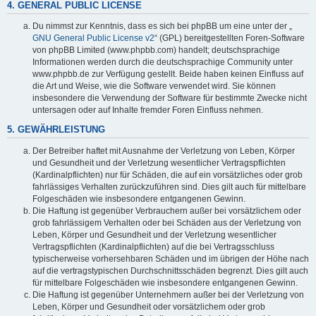
4. GENERAL PUBLIC LICENSE
Du nimmst zur Kenntnis, dass es sich bei phpBB um eine unter der „
GNU General Public License v2
“ (GPL) bereitgestellten Foren-Software
von phpBB Limited (www.phpbb.com) handelt; deutschsprachige
Informationen werden durch die deutschsprachige Community unter
www.phpbb.de zur Verfügung gestellt. Beide haben keinen Einfluss auf
die Art und Weise, wie die Software verwendet wird. Sie können
insbesondere die Verwendung der Software für bestimmte Zwecke nicht
untersagen oder auf Inhalte fremder Foren Einfluss nehmen.
5. GEWÄHRLEISTUNG
Der Betreiber haftet mit Ausnahme der Verletzung von Leben, Körper
und Gesundheit und der Verletzung wesentlicher Vertragspflichten
(Kardinalpflichten) nur für Schäden, die auf ein vorsätzliches oder grob
fahrlässiges Verhalten zurückzuführen sind. Dies gilt auch für mittelbare
Folgeschäden wie insbesondere entgangenen Gewinn.
Die Haftung ist gegenüber Verbrauchern außer bei vorsätzlichem oder
grob fahrlässigem Verhalten oder bei Schäden aus der Verletzung von
Leben, Körper und Gesundheit und der Verletzung wesentlicher
Vertragspflichten (Kardinalpflichten) auf die bei Vertragsschluss
typischerweise vorhersehbaren Schäden und im übrigen der Höhe nach
auf die vertragstypischen Durchschnittsschäden begrenzt. Dies gilt auch
für mittelbare Folgeschäden wie insbesondere entgangenen Gewinn.
Die Haftung ist gegenüber Unternehmern außer bei der Verletzung von
Leben, Körper und Gesundheit oder vorsätzlichem oder grob