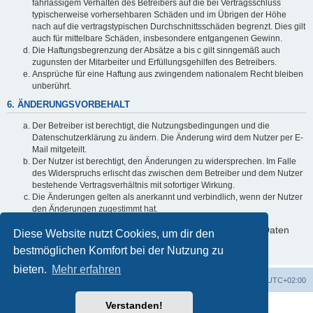
fahrlässigem Verhalten des Betreibers auf die bei Vertragsschluss
typischerweise vorhersehbaren Schäden und im Übrigen der Höhe
nach auf die vertragstypischen Durchschnittsschäden begrenzt. Dies gilt
auch für mittelbare Schäden, insbesondere entgangenen Gewinn.
Die Haftungsbegrenzung der Absätze a bis c gilt sinngemäß auch
zugunsten der Mitarbeiter und Erfüllungsgehilfen des Betreibers.
Ansprüche für eine Haftung aus zwingendem nationalem Recht bleiben
unberührt.
6. ÄNDERUNGSVORBEHALT
Der Betreiber ist berechtigt, die Nutzungsbedingungen und die
Datenschutzerklärung zu ändern. Die Änderung wird dem Nutzer per E-
Mail mitgeteilt.
Der Nutzer ist berechtigt, den Änderungen zu widersprechen. Im Falle
des Widerspruchs erlischt das zwischen dem Betreiber und dem Nutzer
bestehende Vertragsverhältnis mit sofortiger Wirkung.
Die Änderungen gelten als anerkannt und verbindlich, wenn der Nutzer
den Änderungen zugestimmt hat.
Informationen über den Umgang mit deinen persönlichen Daten
Diese Website nutzt Cookies, um dir den
sind in der Datenschutzerklärung enthalten.
bestmöglichen Komfort bei der Nutzung zu
bieten.
Mehr erfahren
Foren-Übersicht
Alle Cookies löschen
Alle Zeiten sind
UTC+02:00
Verstanden!
Powered by
phpBB
® Forum Software © phpBB Limited