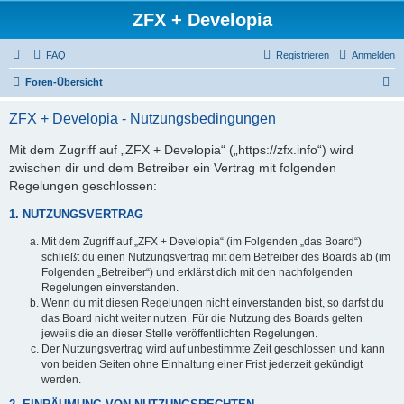
ZFX + Developia
FAQ
Registrieren
Anmelden
S
Foren-Übersicht
u
ZFX + Developia - Nutzungsbedingungen
c
h
Mit dem Zugriff auf „ZFX + Developia“ („https://zfx.info“) wird
zwischen dir und dem Betreiber ein Vertrag mit folgenden
e
Regelungen geschlossen:
1. NUTZUNGSVERTRAG
Mit dem Zugriff auf „ZFX + Developia“ (im Folgenden „das Board“)
schließt du einen Nutzungsvertrag mit dem Betreiber des Boards ab (im
Folgenden „Betreiber“) und erklärst dich mit den nachfolgenden
Regelungen einverstanden.
Wenn du mit diesen Regelungen nicht einverstanden bist, so darfst du
das Board nicht weiter nutzen. Für die Nutzung des Boards gelten
jeweils die an dieser Stelle veröffentlichten Regelungen.
Der Nutzungsvertrag wird auf unbestimmte Zeit geschlossen und kann
von beiden Seiten ohne Einhaltung einer Frist jederzeit gekündigt
werden.