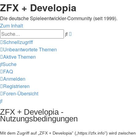
ZFX + Developia
Die deutsche Spieleentwickler-Community (seit 1999).
Zum Inhalt
Erweiterte
Suche
Suche
Schnellzugriff
Unbeantwortete Themen
Aktive Themen
Suche
FAQ
Anmelden
Registrieren
Foren-Übersicht
Suche
ZFX + Developia -
Nutzungsbedingungen
Mit dem Zugriff auf „ZFX + Developia“ („https://zfx.info“) wird zwischen