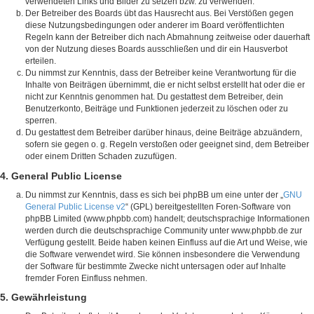
verwendeten Links und Bilder zu setzen bzw. zu verwenden.
Der Betreiber des Boards übt das Hausrecht aus. Bei Verstößen gegen
diese Nutzungsbedingungen oder anderer im Board veröffentlichten
Regeln kann der Betreiber dich nach Abmahnung zeitweise oder dauerhaft
von der Nutzung dieses Boards ausschließen und dir ein Hausverbot
erteilen.
Du nimmst zur Kenntnis, dass der Betreiber keine Verantwortung für die
Inhalte von Beiträgen übernimmt, die er nicht selbst erstellt hat oder die er
nicht zur Kenntnis genommen hat. Du gestattest dem Betreiber, dein
Benutzerkonto, Beiträge und Funktionen jederzeit zu löschen oder zu
sperren.
Du gestattest dem Betreiber darüber hinaus, deine Beiträge abzuändern,
sofern sie gegen o. g. Regeln verstoßen oder geeignet sind, dem Betreiber
oder einem Dritten Schaden zuzufügen.
4. General Public License
Du nimmst zur Kenntnis, dass es sich bei phpBB um eine unter der „
GNU
General Public License v2
“ (GPL) bereitgestellten Foren-Software von
phpBB Limited (www.phpbb.com) handelt; deutschsprachige Informationen
werden durch die deutschsprachige Community unter www.phpbb.de zur
Verfügung gestellt. Beide haben keinen Einfluss auf die Art und Weise, wie
die Software verwendet wird. Sie können insbesondere die Verwendung
der Software für bestimmte Zwecke nicht untersagen oder auf Inhalte
fremder Foren Einfluss nehmen.
5. Gewährleistung