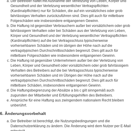
Der Betreiber haftet mit Ausnahme der Verletzung von Leben, Körper und
Gesundheit und der Verletzung wesentlicher Vertragspflichten
(Kardinalpflichten) nur für Schäden, die auf ein vorsätzliches oder grob
fahrlässiges Verhalten zurückzuführen sind. Dies gilt auch für mittelbare
Folgeschäden wie insbesondere entgangenen Gewinn.
Die Haftung ist gegenüber Verbrauchern außer bei vorsätzlichem oder grob
fahrlässigem Verhalten oder bei Schäden aus der Verletzung von Leben,
Körper und Gesundheit und der Verletzung wesentlicher Vertragspflichten
(Kardinalpflichten) auf die bei Vertragsschluss typischerweise
vorhersehbaren Schäden und im übrigen der Höhe nach auf die
vertragstypischen Durchschnittsschäden begrenzt. Dies gilt auch für
mittelbare Folgeschäden wie insbesondere entgangenen Gewinn.
Die Haftung ist gegenüber Unternehmern außer bei der Verletzung von
Leben, Körper und Gesundheit oder vorsätzlichem oder grob fahrlässigem
Verhalten des Betreibers auf die bei Vertragsschluss typischerweise
vorhersehbaren Schäden und im Übrigen der Höhe nach auf die
vertragstypischen Durchschnittsschäden begrenzt. Dies gilt auch für
mittelbare Schäden, insbesondere entgangenen Gewinn.
Die Haftungsbegrenzung der Absätze a bis c gilt sinngemäß auch
zugunsten der Mitarbeiter und Erfüllungsgehilfen des Betreibers.
Ansprüche für eine Haftung aus zwingendem nationalem Recht bleiben
unberührt.
6. Änderungsvorbehalt
Der Betreiber ist berechtigt, die Nutzungsbedingungen und die
Datenschutzerklärung zu ändern. Die Änderung wird dem Nutzer per E-Mail