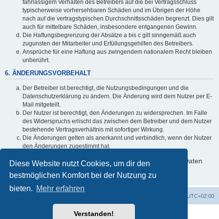
fahrlässigem Verhalten des Betreibers auf die bei Vertragsschluss
typischerweise vorhersehbaren Schäden und im Übrigen der Höhe
nach auf die vertragstypischen Durchschnittsschäden begrenzt. Dies gilt
auch für mittelbare Schäden, insbesondere entgangenen Gewinn.
Die Haftungsbegrenzung der Absätze a bis c gilt sinngemäß auch
zugunsten der Mitarbeiter und Erfüllungsgehilfen des Betreibers.
Ansprüche für eine Haftung aus zwingendem nationalem Recht bleiben
unberührt.
6. ÄNDERUNGSVORBEHALT
Der Betreiber ist berechtigt, die Nutzungsbedingungen und die
Datenschutzerklärung zu ändern. Die Änderung wird dem Nutzer per E-
Mail mitgeteilt.
Der Nutzer ist berechtigt, den Änderungen zu widersprechen. Im Falle
des Widerspruchs erlischt das zwischen dem Betreiber und dem Nutzer
bestehende Vertragsverhältnis mit sofortiger Wirkung.
Die Änderungen gelten als anerkannt und verbindlich, wenn der Nutzer
den Änderungen zugestimmt hat.
Informationen über den Umgang mit deinen persönlichen Daten
Diese Website nutzt Cookies, um dir den
sind in der Datenschutzerklärung enthalten.
bestmöglichen Komfort bei der Nutzung zu
bieten.
Mehr erfahren
Foren-Übersicht
Alle Cookies löschen
Alle Zeiten sind
UTC+02:00
Verstanden!
Powered by
phpBB
® Forum Software © phpBB Limited