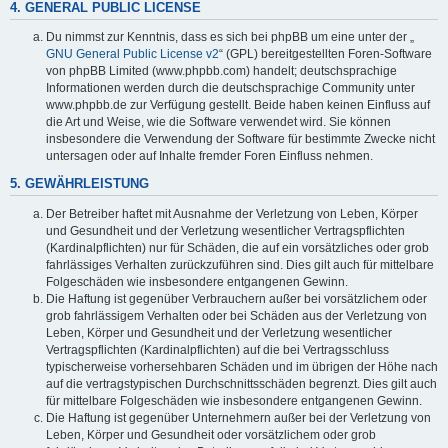
4. GENERAL PUBLIC LICENSE
Du nimmst zur Kenntnis, dass es sich bei phpBB um eine unter der „
GNU General Public License v2
“ (GPL) bereitgestellten Foren-Software
von phpBB Limited (www.phpbb.com) handelt; deutschsprachige
Informationen werden durch die deutschsprachige Community unter
www.phpbb.de zur Verfügung gestellt. Beide haben keinen Einfluss auf
die Art und Weise, wie die Software verwendet wird. Sie können
insbesondere die Verwendung der Software für bestimmte Zwecke nicht
untersagen oder auf Inhalte fremder Foren Einfluss nehmen.
5. GEWÄHRLEISTUNG
Der Betreiber haftet mit Ausnahme der Verletzung von Leben, Körper
und Gesundheit und der Verletzung wesentlicher Vertragspflichten
(Kardinalpflichten) nur für Schäden, die auf ein vorsätzliches oder grob
fahrlässiges Verhalten zurückzuführen sind. Dies gilt auch für mittelbare
Folgeschäden wie insbesondere entgangenen Gewinn.
Die Haftung ist gegenüber Verbrauchern außer bei vorsätzlichem oder
grob fahrlässigem Verhalten oder bei Schäden aus der Verletzung von
Leben, Körper und Gesundheit und der Verletzung wesentlicher
Vertragspflichten (Kardinalpflichten) auf die bei Vertragsschluss
typischerweise vorhersehbaren Schäden und im übrigen der Höhe nach
auf die vertragstypischen Durchschnittsschäden begrenzt. Dies gilt auch
für mittelbare Folgeschäden wie insbesondere entgangenen Gewinn.
Die Haftung ist gegenüber Unternehmern außer bei der Verletzung von
Leben, Körper und Gesundheit oder vorsätzlichem oder grob