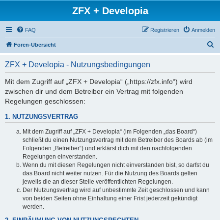
ZFX + Developia
FAQ
Registrieren
Anmelden
S
Foren-Übersicht
u
ZFX + Developia - Nutzungsbedingungen
c
h
Mit dem Zugriff auf „ZFX + Developia“ („https://zfx.info“) wird
zwischen dir und dem Betreiber ein Vertrag mit folgenden
e
Regelungen geschlossen:
1. NUTZUNGSVERTRAG
Mit dem Zugriff auf „ZFX + Developia“ (im Folgenden „das Board“)
schließt du einen Nutzungsvertrag mit dem Betreiber des Boards ab (im
Folgenden „Betreiber“) und erklärst dich mit den nachfolgenden
Regelungen einverstanden.
Wenn du mit diesen Regelungen nicht einverstanden bist, so darfst du
das Board nicht weiter nutzen. Für die Nutzung des Boards gelten
jeweils die an dieser Stelle veröffentlichten Regelungen.
Der Nutzungsvertrag wird auf unbestimmte Zeit geschlossen und kann
von beiden Seiten ohne Einhaltung einer Frist jederzeit gekündigt
werden.