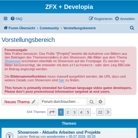
ZFX + Developia
FAQ
Registrieren
Anmelden
S
Foren-Übersicht
Community
Vorstellungsbereich
u
Vorstellungsbereich
c
Forumsregeln
h
Bitte Präfixe benutzen. Das Präfix "[Projekt]" bewirkt die Aufnahme von Bildern aus
den Beiträgen des Themenerstellers in den Showroom. Alle Bilder aus dem Thema
e
Showroom
erscheinen ebenfalls im Showroom auf der Frontpage. Es werden nur
Bilder berücksichtigt, die entweder mit dem
- oder dem
-BBCode
attachement
img
im Beitrag angezeigt werden.
Die
Bildersammelfunktion
muss manuell ausgeführt werden, die URL dazu und
weitere Details zum Showroom sind
hier
zu finden.
This forum is primarily intended for German-language video game developers.
Please don't post promotional information targeted at end users.
Suche
Erweiterte Suche
Neues Thema
Seite
1
von
22
1
2
3
4
5
22
Nächste
544 Themen
…
Themen
Showroom - Aktuelle Arbeiten und Projekte
Letzter Beitrag von
woodsmoke
«
05.07.2026, 00:20