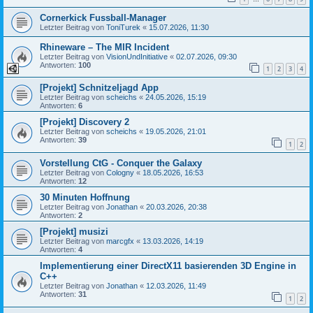
Cornerkick Fussball-Manager
Letzter Beitrag von
ToniTurek
«
15.07.2026, 11:30
Rhineware – The MIR Incident
Letzter Beitrag von
VisionUndInitiative
«
02.07.2026, 09:30
Antworten:
100
1
2
3
4
[Projekt] Schnitzeljagd App
Letzter Beitrag von
scheichs
«
24.05.2026, 15:19
Antworten:
6
[Projekt] Discovery 2
Letzter Beitrag von
scheichs
«
19.05.2026, 21:01
Antworten:
39
1
2
Vorstellung CtG - Conquer the Galaxy
Letzter Beitrag von
Cologny
«
18.05.2026, 16:53
Antworten:
12
30 Minuten Hoffnung
Letzter Beitrag von
Jonathan
«
20.03.2026, 20:38
Antworten:
2
[Projekt] musizi
Letzter Beitrag von
marcgfx
«
13.03.2026, 14:19
Antworten:
4
Implementierung einer DirectX11 basierenden 3D Engine in
C++
Letzter Beitrag von
Jonathan
«
12.03.2026, 11:49
Antworten:
31
1
2