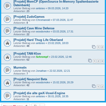
[Projekt] MemCP (OpenSource In-Memory Spaltenbasierte
Datenbank)
Letzter Beitrag von
antisteo
«
09.03.2026, 14:20
Antworten:
23
[Projekt] ZudoGames
Letzter Beitrag von
Chromanoid
«
07.03.2026, 11:47
Antworten:
8
[Projekt] Cave Mine Defense
Letzter Beitrag von
woodsmoke
«
03.03.2026, 17:31
Antworten:
22
[Projekt] Hard Thug Life Oberland
Letzter Beitrag von
antisteo
«
23.02.2026, 18:03
Antworten:
48
1
2
[Projekt] TAW-Klon
Letzter Beitrag von
Schrompf
«
23.02.2026, 12:46
Antworten:
62
1
2
3
Murmeln
Letzter Beitrag von
Jonathan
«
22.02.2026, 12:21
Antworten:
7
[Projekt] Navpoint Beta
Letzter Beitrag von
woodsmoke
«
15.02.2026, 20:29
Antworten:
42
1
2
[Projekt] die alte gwX-Voxel-Engine
Letzter Beitrag von
antisteo
«
30.01.2026, 18:35
Antworten:
11