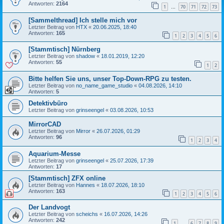
Antworten:
2164
1
70
71
72
73
…
[Sammelthread] Ich stelle mich vor
Letzter Beitrag von
HTX
«
20.06.2025, 18:40
Antworten:
165
1
2
3
4
5
6
[Stammtisch] Nürnberg
Letzter Beitrag von
shadow
«
18.01.2019, 12:20
Antworten:
55
1
2
Bitte helfen Sie uns, unser Top-Down-RPG zu testen.
Letzter Beitrag von
no_name_game_studio
«
04.08.2026, 14:10
Antworten:
5
Detektivbüro
Letzter Beitrag von
grinseengel
«
03.08.2026, 10:53
MirrorCAD
Letzter Beitrag von
Mirror
«
26.07.2026, 01:29
Antworten:
96
1
2
3
4
Aquarium-Messe
Letzter Beitrag von
grinseengel
«
25.07.2026, 17:39
Antworten:
17
[Stammtisch] ZFX online
Letzter Beitrag von
Hannes
«
18.07.2026, 18:10
Antworten:
163
1
2
3
4
5
6
Der Landvogt
Letzter Beitrag von
scheichs
«
16.07.2026, 14:26
Antworten:
242
1
6
7
8
9
…