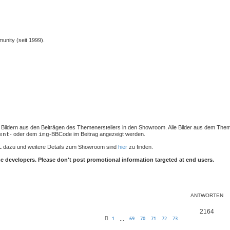
unity (seit 1999).
von Bildern aus den Beiträgen des Themenerstellers in den Showroom. Alle Bilder aus dem Th
- oder dem
-BBCode im Beitrag angezeigt werden.
ent
img
L dazu und weitere Details zum Showroom sind
hier
zu finden.
 developers. Please don't post promotional information targeted at end users.
te Suche
ANTWORTEN
2164
1
69
70
71
72
73
…