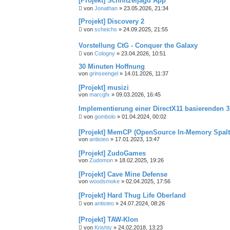
[Projekt] Schnitzeljagd App
von
Jonathan
»
23.05.2026, 21:34
[Projekt] Discovery 2
von
scheichs
»
24.09.2025, 21:55
Vorstellung CtG - Conquer the Galaxy
von
Cologny
»
23.04.2026, 10:51
30 Minuten Hoffnung
von
grinseengel
»
14.01.2026, 11:37
[Projekt] musizi
von
marcgfx
»
09.03.2026, 16:45
Implementierung einer DirectX11 basierenden 
von
gombolo
»
01.04.2024, 00:02
[Projekt] MemCP (OpenSource In-Memory Spalt
von
antisteo
»
17.01.2023, 13:47
[Projekt] ZudoGames
von
Zudomon
»
18.02.2025, 19:26
[Projekt] Cave Mine Defense
von
woodsmoke
»
02.04.2025, 17:56
[Projekt] Hard Thug Life Oberland
von
antisteo
»
24.07.2024, 08:26
[Projekt] TAW-Klon
von
Krishty
»
24.02.2018, 13:23