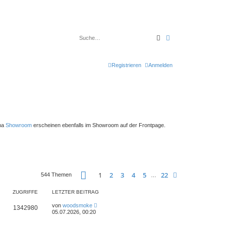
Suche
Erweiterte Suche
Registrieren
Anmelden
ema
Showroom
erscheinen ebenfalls im Showroom auf der Frontpage.
Seite
1
von
22
1
2
3
4
5
22
Nächste
544 Themen
…
ZUGRIFFE
LETZTER BEITRAG
von
woodsmoke
1342980
05.07.2026, 00:20