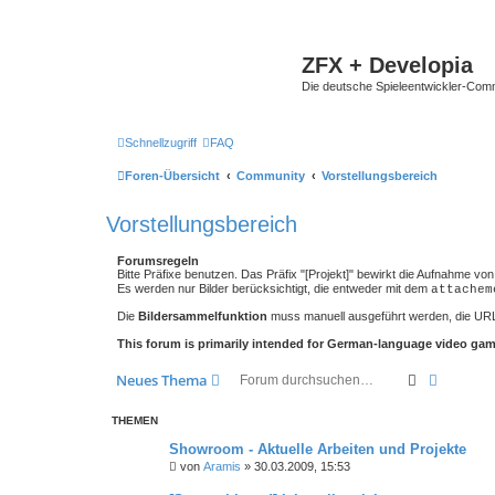
ZFX + Developia
Die deutsche Spieleentwickler-Comm
Schnellzugriff
FAQ
Foren-Übersicht
Community
Vorstellungsbereich
Vorstellungsbereich
Forumsregeln
Bitte Präfixe benutzen. Das Präfix "[Projekt]" bewirkt die Aufnahme 
Es werden nur Bilder berücksichtigt, die entweder mit dem
attachem
Die
Bildersammelfunktion
muss manuell ausgeführt werden, die UR
This forum is primarily intended for German-language video game
Suche
Erweiter
Neues Thema
THEMEN
Showroom - Aktuelle Arbeiten und Projekte
von
Aramis
»
30.03.2009, 15:53