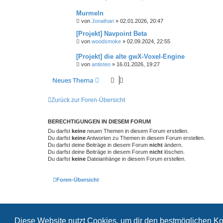
Murmeln
von
Jonathan
»
02.01.2026, 20:47
[Projekt] Navpoint Beta
von
woodsmoke
»
02.09.2024, 22:55
[Projekt] die alte gwX-Voxel-Engine
von
antisteo
»
16.01.2026, 19:27
Neues Thema
Zurück zur Foren-Übersicht
BERECHTIGUNGEN IN DIESEM FORUM
Du darfst
keine
neuen Themen in diesem Forum erstellen.
Du darfst
keine
Antworten zu Themen in diesem Forum erstellen.
Du darfst deine Beiträge in diesem Forum
nicht
ändern.
Du darfst deine Beiträge in diesem Forum
nicht
löschen.
Du darfst
keine
Dateianhänge in diesem Forum erstellen.
Foren-Übersicht
Diese Website nutzt Cookies, um dir den bestmöglichen Ko