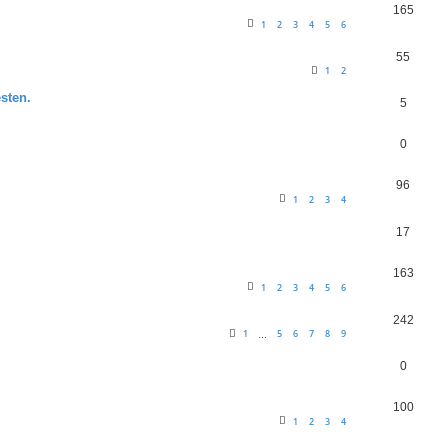
165
1
2
3
4
5
6
55
1
2
sten.
5
0
96
1
2
3
4
17
163
1
2
3
4
5
6
242
1
5
6
7
8
9
…
0
100
1
2
3
4