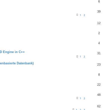
6
39
1
2
12
2
4
3D Engine in C++
31
1
2
enbasierte Datenbank)
23
8
22
48
1
2
62
1
2
3