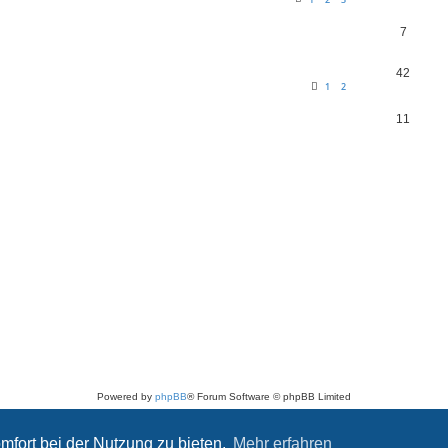
7
42
1
2
11
Powered by
phpBB
® Forum Software © phpBB Limited
Deutsche Übersetzung durch
phpBB.de
Datenschutz
|
Nutzungsbedingungen
mfort bei der Nutzung zu bieten.
Mehr erfahren