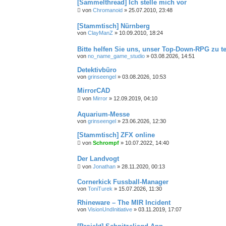
[Sammelthread] Ich stelle mich vor
von
Chromanoid
»
25.07.2010, 23:48
[Stammtisch] Nürnberg
von
ClayManZ
»
10.09.2010, 18:24
Bitte helfen Sie uns, unser Top-Down-RPG zu te
von
no_name_game_studio
»
03.08.2026, 14:51
Detektivbüro
von
grinseengel
»
03.08.2026, 10:53
MirrorCAD
von
Mirror
»
12.09.2019, 04:10
Aquarium-Messe
von
grinseengel
»
23.06.2026, 12:30
[Stammtisch] ZFX online
von
Schrompf
»
10.07.2022, 14:40
Der Landvogt
von
Jonathan
»
28.11.2020, 00:13
Cornerkick Fussball-Manager
von
ToniTurek
»
15.07.2026, 11:30
Rhineware – The MIR Incident
von
VisionUndInitiative
»
03.11.2019, 17:07