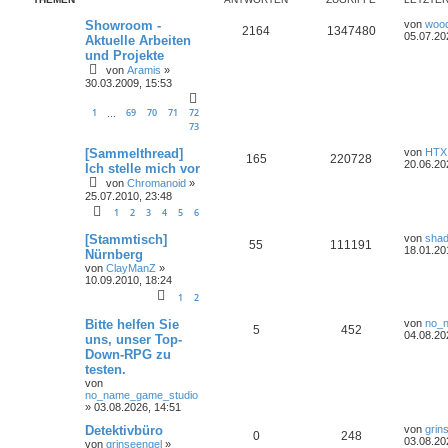
Showroom -
von
woo
2164
1347480
05.07.20
Aktuelle Arbeiten
und Projekte
von
Aramis
»
30.03.2009, 15:53
1
69
70
71
72
…
73
[Sammelthread]
von
HTX
165
220728
20.06.20
Ich stelle mich vor
von
Chromanoid
»
25.07.2010, 23:48
1
2
3
4
5
6
[Stammtisch]
von
sha
55
111191
18.01.20
Nürnberg
von
ClayManZ
»
10.09.2010, 18:24
1
2
Bitte helfen Sie
von
no_
5
452
04.08.20
uns, unser Top-
Down-RPG zu
testen.
von
no_name_game_studio
»
03.08.2026, 14:51
Detektivbüro
von
grin
0
248
03.08.20
von
grinseengel
»