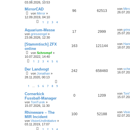
03.08.2026, 10:53
MirrorCAD
von
Mirr
96
62513
26.07.20
von
Mirror
»
12.09.2019, 04:10
1
2
3
4
Aquarium-Messe
von
grin
17
2999
25.07.20
von
grinseengel
»
23.06.2026, 12:30
[Stammtisch] ZFX
von
Han
163
121144
18.07.20
online
von
Schrompf
»
10.07.2022, 14:40
1
2
3
4
5
6
Der Landvogt
von
sche
242
658460
16.07.20
von
Jonathan
»
28.11.2020, 00:13
1
5
6
7
8
9
…
Cornerkick
von
Toni
0
1209
15.07.20
Fussball-Manager
von
ToniTurek
»
15.07.2026, 11:30
Rhineware – The
von
Visi
100
52188
02.07.20
MIR Incident
von
VisionUndInitiative
»
03.11.2019, 17:07
1
2
3
4