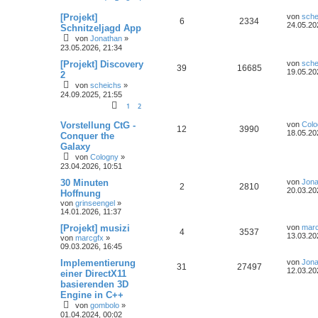
[Projekt]
von
sche
6
2334
24.05.20
Schnitzeljagd App
von
Jonathan
»
23.05.2026, 21:34
[Projekt] Discovery
von
sche
39
16685
19.05.20
2
von
scheichs
»
24.09.2025, 21:55
1
2
Vorstellung CtG -
von
Colo
12
3990
18.05.20
Conquer the
Galaxy
von
Cologny
»
23.04.2026, 10:51
30 Minuten
von
Jona
2
2810
20.03.20
Hoffnung
von
grinseengel
»
14.01.2026, 11:37
[Projekt] musizi
von
marc
4
3537
13.03.20
von
marcgfx
»
09.03.2026, 16:45
Implementierung
von
Jona
31
27497
12.03.20
einer DirectX11
basierenden 3D
Engine in C++
von
gombolo
»
01.04.2024, 00:02