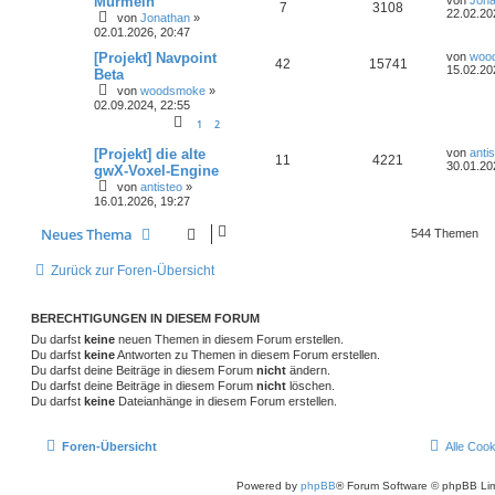
Murmeln
von
Jona
7
3108
22.02.20
von
Jonathan
»
02.01.2026, 20:47
[Projekt] Navpoint
von
woo
42
15741
15.02.20
Beta
von
woodsmoke
»
02.09.2024, 22:55
1
2
[Projekt] die alte
von
anti
11
4221
30.01.20
gwX-Voxel-Engine
von
antisteo
»
16.01.2026, 19:27
Neues Thema
544 Themen
Zurück zur Foren-Übersicht
BERECHTIGUNGEN IN DIESEM FORUM
Du darfst
keine
neuen Themen in diesem Forum erstellen.
Du darfst
keine
Antworten zu Themen in diesem Forum erstellen.
Du darfst deine Beiträge in diesem Forum
nicht
ändern.
Du darfst deine Beiträge in diesem Forum
nicht
löschen.
Du darfst
keine
Dateianhänge in diesem Forum erstellen.
Foren-Übersicht
Alle Coo
Powered by
phpBB
® Forum Software © phpBB Lim