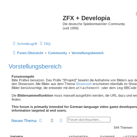
ZFX + Developia
Die deutsche Spieleentwickler-Community
(seit 1999).
Schnellzugriff
FAQ
Foren-Übersicht
Community
Vorstellungsbereich
Vorstellungsbereich
Forumsregeln
Bitte Präfixe benutzen. Das Präfix "[Projekt]" bewirkt die Aufnahme von Bildern aus 
den Showroom. Alle Bilder aus dem Thema
Showroom
erscheinen ebenfalls im Show
Bilder berücksichtigt, die entweder mit dem
- oder dem
-BBCode 
attachement
img
Die
Bildersammelfunktion
muss manuell ausgeführt werden, die URL dazu und we
finden.
This forum is primarily intended for German-language video game developers
information targeted at end users.
Suche
Erweiterte Suche
Neues Thema
544 Themen
THEMEN
ANTWORTEN
ZUGRIFFE
LETZTER