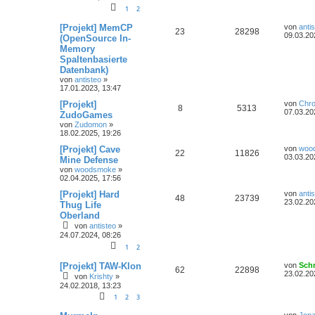
1
2
[Projekt] MemCP
von
anti
23
28298
09.03.20
(OpenSource In-
Memory
Spaltenbasierte
Datenbank)
von
antisteo
»
17.01.2023, 13:47
[Projekt]
von
Chr
8
5313
07.03.20
ZudoGames
von
Zudomon
»
18.02.2025, 19:26
[Projekt] Cave
von
woo
22
11826
03.03.20
Mine Defense
von
woodsmoke
»
02.04.2025, 17:56
[Projekt] Hard
von
anti
48
23739
23.02.20
Thug Life
Oberland
von
antisteo
»
24.07.2024, 08:26
1
2
[Projekt] TAW-Klon
von
Sch
62
22898
23.02.20
von
Krishty
»
24.02.2018, 13:23
1
2
3