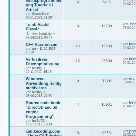
Grafikprogrammier
von
xq
6
6465
04.02.20
ung Tutorials /
Artikel
von
Specialist
»
30.01.2021, 11:28
Tomb Raider
von
Jona
0
15739
07.04.20
Classic
von
Jonathan
»
07.04.2019, 00:47
C++ Kurznotizen
von
Kris
15
12683
04.02.20
von
xq
»
11.12.2018,
15:30
Verlustfreie
von
Kris
16
26530
04.01.20
Datenoptimierung
von
Krishty
»
12.11.2011, 15:18
Windows-
von
mrz
5
9689
02.09.20
Anwendung richtig
archivieren
von
Krishty
»
25.06.2018, 22:30
Source code book
von
fps
4
10931
10.04.20
"Direct3D and 3d
engine
Programming"
von
fps3dR2
»
12.01.2017, 18:14
catlikecoding.com
von
joey
3
8358
09.02.20
- Unity C# Tutorials