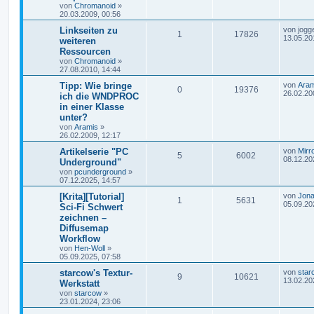
von
Chromanoid
»
20.03.2009, 00:56
Linkseiten zu
von
jogg
1
17826
13.05.20
weiteren
Ressourcen
von
Chromanoid
»
27.08.2010, 14:44
Tipp: Wie bringe
von
Aram
0
19376
26.02.20
ich die WNDPROC
in einer Klasse
unter?
von
Aramis
»
26.02.2009, 12:17
Artikelserie "PC
von
Mirr
5
6002
08.12.20
Underground"
von
pcunderground
»
07.12.2025, 14:57
[Krita][Tutorial]
von
Jona
1
5631
05.09.20
Sci-Fi Schwert
zeichnen –
Diffusemap
Workflow
von
Hen-Woll
»
05.09.2025, 07:58
starcow's Textur-
von
star
9
10621
13.02.20
Werkstatt
von
starcow
»
23.01.2024, 23:06