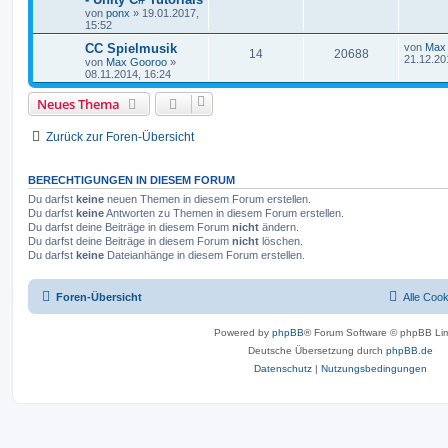
von
ponx
»
19.01.2017,
15:52
CC Spielmusik
von
Max
14
20688
21.12.20
von
Max Gooroo
»
08.11.2014, 16:24
Neues Thema
Zurück zur Foren-Übersicht
BERECHTIGUNGEN IN DIESEM FORUM
Du darfst
keine
neuen Themen in diesem Forum erstellen.
Du darfst
keine
Antworten zu Themen in diesem Forum erstellen.
Du darfst deine Beiträge in diesem Forum
nicht
ändern.
Du darfst deine Beiträge in diesem Forum
nicht
löschen.
Du darfst
keine
Dateianhänge in diesem Forum erstellen.
Foren-Übersicht
Alle Coo
Powered by
phpBB
® Forum Software © phpBB Lim
Deutsche Übersetzung durch
phpBB.de
Datenschutz
|
Nutzungsbedingungen