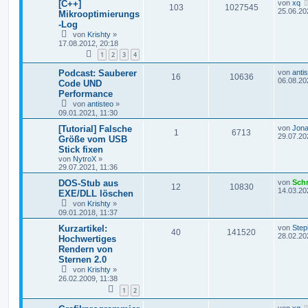
[C++]
von
xq
103
1027545
25.06.20
Mikrooptimierungs
-Log
von
Krishty
»
17.08.2012, 20:18
1
2
3
4
Podcast: Sauberer
von
anti
16
10636
06.08.20
Code UND
Performance
von
antisteo
»
09.01.2021, 11:30
[Tutorial] Falsche
von
Jona
1
6713
29.07.20
Größe vom USB
Stick fixen
von
NytroX
»
29.07.2021, 11:36
DOS-Stub aus
von
Sch
12
10830
14.03.20
EXE/DLL löschen
von
Krishty
»
09.01.2018, 11:37
Kurzartikel:
von
Step
40
141520
28.02.20
Hochwertiges
Rendern von
Sternen 2.0
von
Krishty
»
26.02.2009, 11:38
1
2